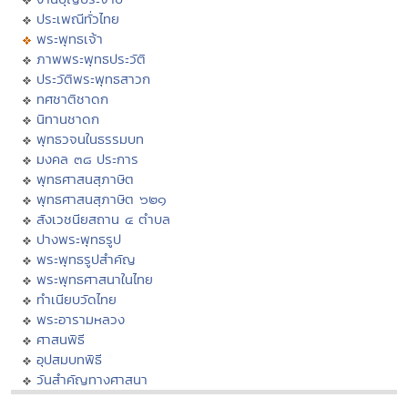
ประเพณีทั่วไทย
พระพุทธเจ้า
ภาพพระพุทธประวัติ
ประวัติพระพุทธสาวก
ทศชาติชาดก
นิทานชาดก
พุทธวจนในธรรมบท
มงคล ๓๘ ประการ
พุทธศาสนสุภาษิต
พุทธศาสนสุภาษิต ๖๒๑
สังเวชนียสถาน ๔ ตำบล
ปางพระพุทธรูป
พระพุทธรูปสำคัญ
พระพุทธศาสนาในไทย
ทำเนียบวัดไทย
พระอารามหลวง
ศาสนพิธี
อุปสมบทพิธี
วันสำคัญทางศาสนา