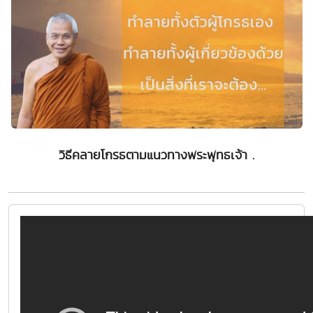
วิธีคลายโกรธตามแนวทางพระพุทธเจ้า .