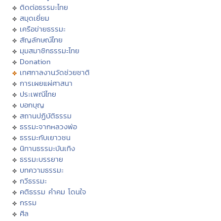
ติดต่อธรรมะไทย
สมุดเยี่ยม
เครือข่ายธรรมะ
สัญลักษณ์ไทย
มุมสมาชิกธรรมะไทย
Donation
เทศกาลงานวัดช่วยชาติ
การเผยแผ่ศาสนา
ประเพณีไทย
บอกบุญ
สถานปฏิบัติธรรม
ธรรมะจากหลวงพ่อ
ธรรมะกับเยาวชน
นิทานธรรมะบันเทิง
ธรรมะบรรยาย
บทความธรรมะ
กวีธรรมะ
คติธรรม คำคม โดนใจ
กรรม
ศีล