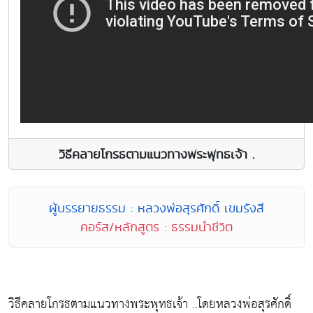
วิธีคลายโกรธตามแนวทางพระพุทธเจ้า .
ผู้บรรยายธรรม : หลวงพ่อสุรศักดิ์ เขมรังสี
คอร์ส/หลักสูตร : ธรรมนำชีวิต
วิธีคลายโกรธตามแนวทางพระพุทธเจ้า ..โดยหลวงพ่อสุรศักดิ์