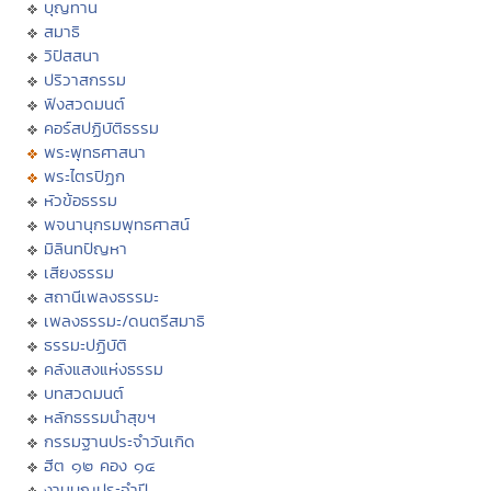
บุญทาน
สมาธิ
วิปัสสนา
ปริวาสกรรม
ฟังสวดมนต์
คอร์สปฏิบัติธรรม
พระพุทธศาสนา
พระไตรปิฏก
หัวข้อธรรม
พจนานุกรมพุทธศาสน์
มิลินทปัญหา
เสียงธรรม
สถานีเพลงธรรมะ
เพลงธรรมะ/ดนตรีสมาธิ
ธรรมะปฏิบัติ
คลังแสงแห่งธรรม
บทสวดมนต์
หลักธรรมนำสุขฯ
กรรมฐานประจำวันเกิด
ฮีต ๑๒ คอง ๑๔
งานบุญประจำปี