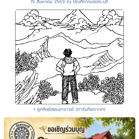
15 สิงหาคม 2569 ณ ปัณฑิตารมย์สระบุรี
• ลูกศิษย์สอนอาจารย์ (การันทิยชาดก)