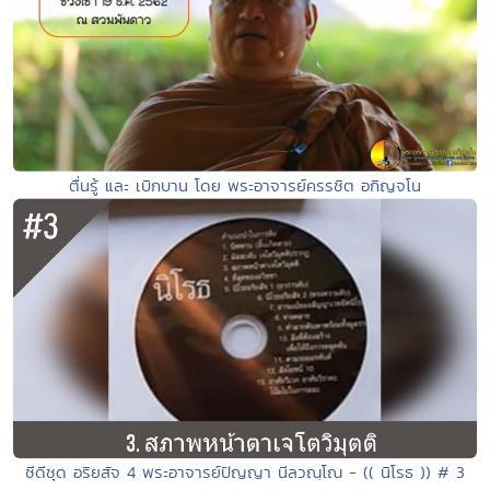
ตื่นรู้ และ เบิกบาน โดย พระอาจารย์ครรชิต อกิญจโน
ซีดีชุด อริยสัจ 4 พระอาจารย์ปัญญา นีลวณฺโณ - (( นิโรธ )) # 3