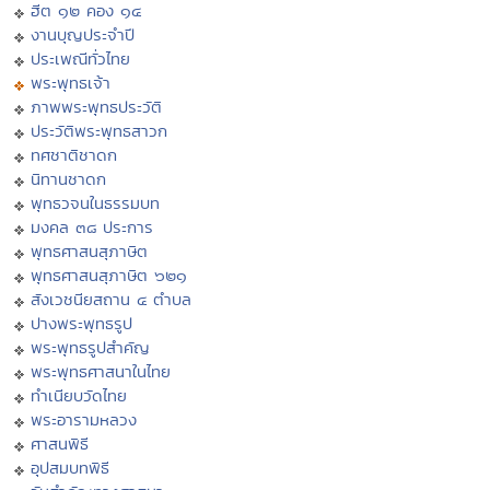
ฮีต ๑๒ คอง ๑๔
งานบุญประจำปี
ประเพณีทั่วไทย
พระพุทธเจ้า
ภาพพระพุทธประวัติ
ประวัติพระพุทธสาวก
ทศชาติชาดก
นิทานชาดก
พุทธวจนในธรรมบท
มงคล ๓๘ ประการ
พุทธศาสนสุภาษิต
พุทธศาสนสุภาษิต ๖๒๑
สังเวชนียสถาน ๔ ตำบล
ปางพระพุทธรูป
พระพุทธรูปสำคัญ
พระพุทธศาสนาในไทย
ทำเนียบวัดไทย
พระอารามหลวง
ศาสนพิธี
อุปสมบทพิธี