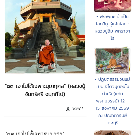
• พระพุทธเจ้าเป็น
โลกวิทู รู้แจ้งโลก :
หลวงปู่สิม พุทธาจา
โร
• ปฏิบัติธรรมวันแม่
"๘๓ เอาไปได้เฉพาะบุญกุศล" (หลวงปู่
แบบเจโตวิมุติอันไม่
กำเริบ(แก่น
จันทร์ศรี จนฺททีโป)
พรหมจรรย์) 12 -
15 สิงหาคม 2569
วิริยะ12
ณ ปัณฑิตารมย์
สระบุรี
"๘๓ เอาไปได้เฉพาะบุญกุศล"