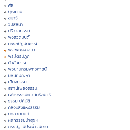
ศีล
บุญทาน
สมาธิ
วิปัสสนา
ปริวาสกรรม
ฟังสวดมนต์
คอร์สปฏิบัติธรรม
พระพุทธศาสนา
พระไตรปิฏก
หัวข้อธรรม
พจนานุกรมพุทธศาสน์
มิลินทปัญหา
เสียงธรรม
สถานีเพลงธรรมะ
เพลงธรรมะ/ดนตรีสมาธิ
ธรรมะปฏิบัติ
คลังแสงแห่งธรรม
บทสวดมนต์
หลักธรรมนำสุขฯ
กรรมฐานประจำวันเกิด