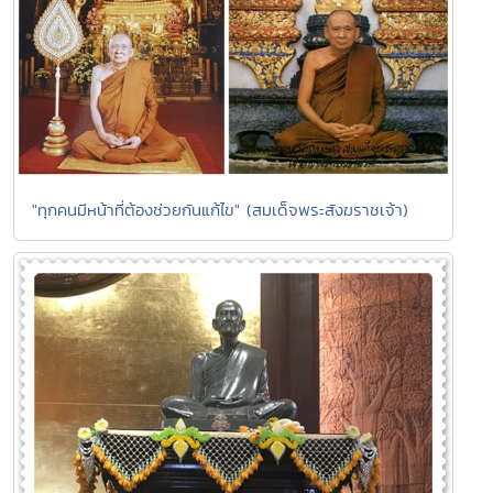
"ทุกคนมีหน้าที่ต้องช่วยกันแก้ไข" (สมเด็จพระสังฆราชเจ้า)