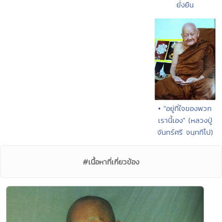
ยั่งยืน
• "อยู่ที่ใจของพวก
เรานี้เอง" (หลวงปู่
จันทร์ศรี จนฺททีโป)
#เนื้อหาที่เกี่ยวข้อง