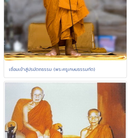
เชื่อมเข้าสู่ปรมัตถธรรม (พระครูเกษมธรรมทัต)