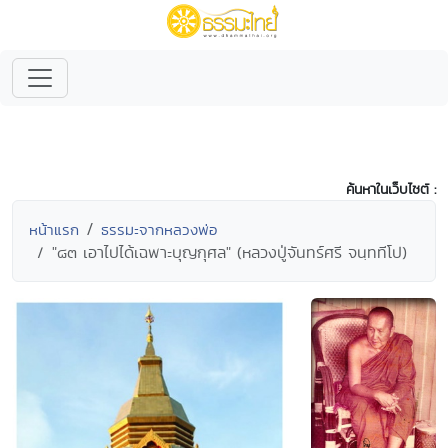
ค้นหาในเว็บไซต์ :
หน้าแรก
ธรรมะจากหลวงพ่อ
"๘๓ เอาไปได้เฉพาะบุญกุศล" (หลวงปู่จันทร์ศรี จนฺททีโป)