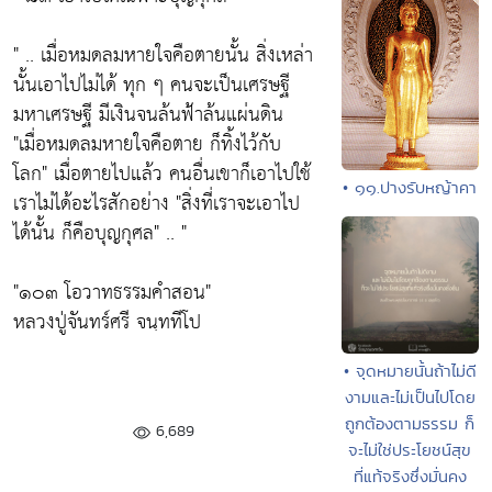
" .. เมื่อหมดลมหายใจคือตายนั้น สิ่งเหล่า
นั้นเอาไปไม่ได้ ทุก ๆ คนจะเป็นเศรษฐี
มหาเศรษฐี มีเงินจนล้นฟ้าล้นแผ่นดิน
"เมื่อหมดลมหายใจคือตาย ก็ทิ้งไว้กับ
โลก"
เมื่อตายไปแล้ว คนอื่นเขาก็เอาไปใช้
• ๑๑.ปางรับหญ้าคา
เราไม่ได้อะไรสักอย่าง
"สิ่งที่เราจะเอาไป
ได้นั้น ก็คือบุญกุศล"
.. "
"๑๐๓ โอวาทธรรมคำสอน"
หลวงปู่จันทร์ศรี จนฺททีโป
• จุดหมายนั้นถ้าไม่ดี
งามและไม่เป็นไปโดย
ถูกต้องตามธรรม ก็
6,689
จะไม่ใช่ประโยชน์สุข
ที่แท้จริงซึ่งมั่นคง