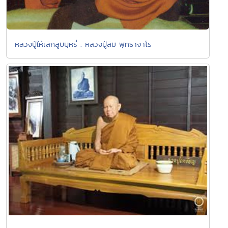
หลวงปู่ให้เลิกสูบบุหรี่ : หลวงปู่สิม พุทธาจาโร