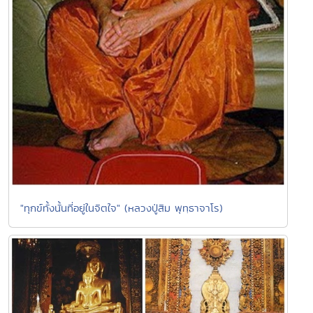
"ทุกข์ทั้งนั้นที่อยู่ในจิตใจ" (หลวงปู่สิม พุทฺธาจาโร)