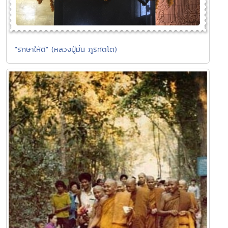
"รักษาให้ดี" (หลวงปู่มั่น ภูริทัตโต)