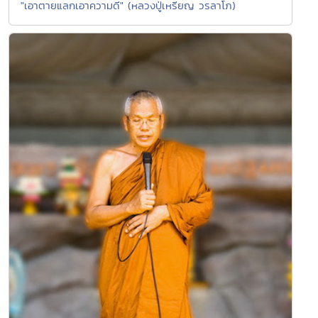
"เอาตายแลกเอาความดี" (หลวงปู่เหรียญ วรลาโภ)