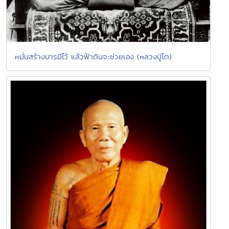
หมั่นสร้างบารมีไว้ แล้วฟ้าดินจะช่วยเอง (หลวงปู่โต)