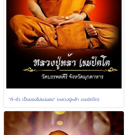
"ดี-ชั่ว เป็นของไม่แน่นอน" (หลวงปู่หล้า เขมปัตโต)