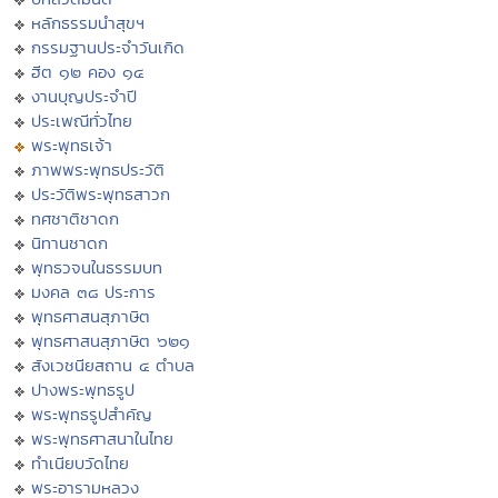
หลักธรรมนำสุขฯ
กรรมฐานประจำวันเกิด
ฮีต ๑๒ คอง ๑๔
งานบุญประจำปี
ประเพณีทั่วไทย
พระพุทธเจ้า
ภาพพระพุทธประวัติ
ประวัติพระพุทธสาวก
ทศชาติชาดก
นิทานชาดก
พุทธวจนในธรรมบท
มงคล ๓๘ ประการ
พุทธศาสนสุภาษิต
พุทธศาสนสุภาษิต ๖๒๑
สังเวชนียสถาน ๔ ตำบล
ปางพระพุทธรูป
พระพุทธรูปสำคัญ
พระพุทธศาสนาในไทย
ทำเนียบวัดไทย
พระอารามหลวง