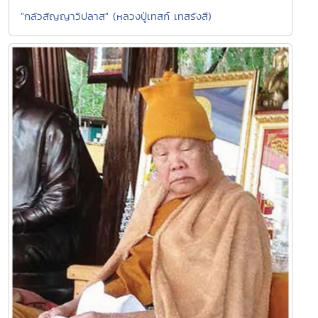
"กลัวสัญญาวิปลาส" (หลวงปู่เทสก์ เทสรังสี)