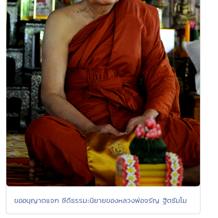
ขออนุญาตแจก ซีดีธรรมะนิยายของหลวงพ่อจรัญ ฐิตธัมโม