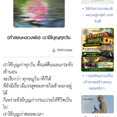
• วิธีทำภาวนาสมาธิ
- หลวงปู่เทสก์ เทส
รังสี
(คำสอนหลวงพ่อ) เราใช้บุญทุกวัน
DMCnews
เราใช้บุญเก่าทุกวัน ตั้งแต่ตื่นนอนกระทั่ง
เข้านอน
• ✨ขอเชิญร่วมเป็น
จะเรียกว่า ทุกอณูวินาทีก็ได้
เจ้าภาพสร้างถนน
ที่ยังมีเรี่ยวมีแรงสูดลมหายใจเข้าออกอยู่
คอนกรีต✨
ได้
ก็เพราะยังมีบุญเก่าปรนเปรอให้ชีวิตเป็น
ไป
เราใช้บุญเก่าตลอดเวลา