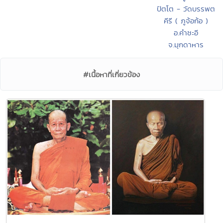
ปัตโต - วัดบรรพต
คีรี ( ภูจ้อก้อ )
อ.คำชะอี
จ.มุกดาหาร
#เนื้อหาที่เกี่ยวข้อง