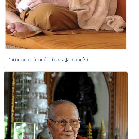
"อนาคตกาล ข้างหน้า" (หลวงปู่ลี กุสลธโร)