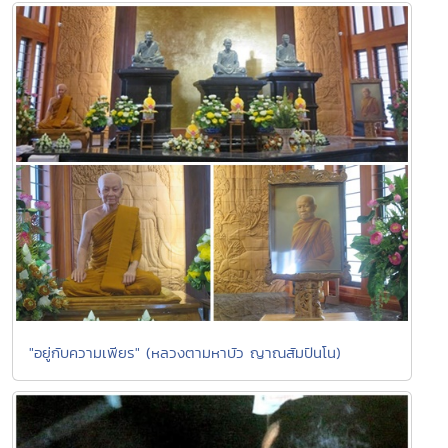
"อยู่กับความเพียร" (หลวงตามหาบัว ญาณสัมปันโน)