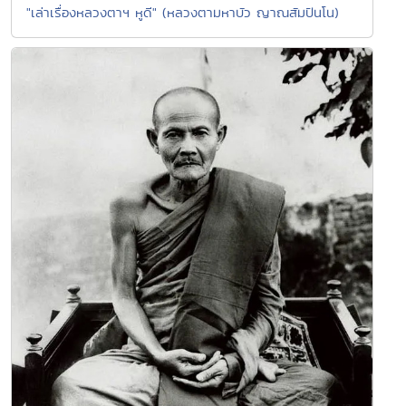
"เล่าเรื่องหลวงตาฯ หูดี" (หลวงตามหาบัว ญาณสัมปันโน)