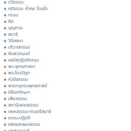
กวีธรรมะ
คติธรรม คำคม โดนใจ
กรรม
ศีล
บุญทาน
สมาธิ
วิปัสสนา
ปริวาสกรรม
ฟังสวดมนต์
คอร์สปฏิบัติธรรม
พระพุทธศาสนา
พระไตรปิฏก
หัวข้อธรรม
พจนานุกรมพุทธศาสน์
มิลินทปัญหา
เสียงธรรม
สถานีเพลงธรรมะ
เพลงธรรมะ/ดนตรีสมาธิ
ธรรมะปฏิบัติ
คลังแสงแห่งธรรม
บทสวดมนต์