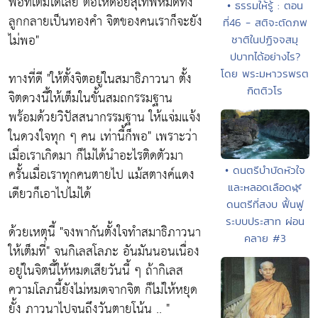
พอที่เต็มได้เลย ต่อให้ดอยสุเทพหมดทั้ง
• ธรรมให้รู้ : ตอน
ลูกกลายเป็นทองคำ จิตของคนเราก็จะยัง
ที่46 - สติจะตัดภพ
ไม่พอ"
ชาติในปฏิจจสมุ
ปบาทได้อย่างไร?
โดย พระมหาวรพรต
ทางที่ดี
"ให้ตั้งจิตอยู่ในสมาธิภาวนา ตั้ง
กิตติวโร
จิตดวงนี้ให้เต็มในขั้นสมถกรรมฐาน
พร้อมด้วยวิปัสสนากรรมฐาน ให้แจ่มแจ้ง
ในดวงใจทุก ๆ คน เท่านี้ก็พอ"
เพราะว่า
เมื่อเราเกิดมา ก็ไม่ได้นำอะไรติดตัวมา
• ดนตรีบำบัดหัวใจ
ครั้นเมื่อเราทุกคนตายไป แม้สตางค์แดง
และหลอดเลือด🌿
เดียวก็เอาไปไม่ได้
ดนตรีที่สงบ ฟื้นฟู
ระบบประสาท ผ่อน
ด้วยเหตุนี้
"จงพากันตั้งใจทำสมาธิภาวนา
คลาย #3
ให้เต็มที่"
จนกิเลสโลภะ อันมันนอนเนื่อง
อยู่ในจิตนี้ให้หมดเสียวันนี้ ๆ ถ้ากิเลส
ความโลภนี้ยังไม่หมดจากจิต ก็ไม่ให้หยุด
ยั้ง
ภาวนาไปจนถึงวันตายโน้น
.. "