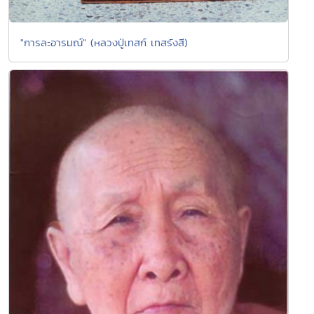
"การละอารมณ์" (หลวงปู่เทสก์ เทสรังสี)