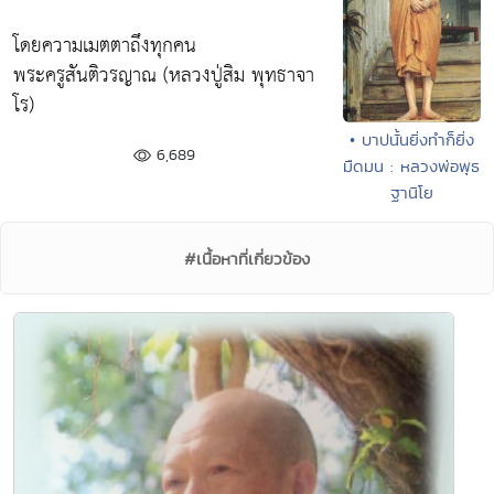
โดยความเมตตาถึงทุกคน
พระครูสันติวรญาณ (หลวงปู่สิม พุทธาจา
โร)
• บาปนั้นยิ่งทำก็ยิ่ง
6,689
มืดมน : หลวงพ่อพุธ
ฐานิโย
#เนื้อหาที่เกี่ยวข้อง