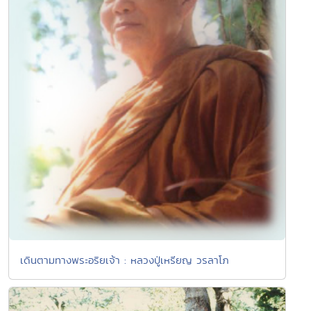
เดินตามทางพระอริยเจ้า : หลวงปู่เหรียญ วรลาโภ