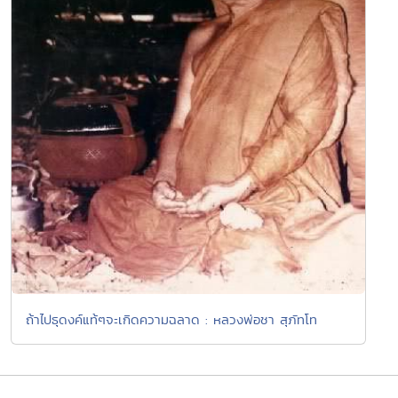
ถ้าไปธุดงค์แท้ๆจะเกิดความฉลาด : หลวงพ่อชา สุภัทโท