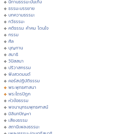
นิทานธรรมะบันเทิง
ธรรมะบรรยาย
บทความธรรมะ
กวีธรรมะ
คติธรรม คำคม โดนใจ
กรรม
ศีล
บุญทาน
สมาธิ
วิปัสสนา
ปริวาสกรรม
ฟังสวดมนต์
คอร์สปฏิบัติธรรม
พระพุทธศาสนา
พระไตรปิฏก
หัวข้อธรรม
พจนานุกรมพุทธศาสน์
มิลินทปัญหา
เสียงธรรม
สถานีเพลงธรรมะ
เพลงธรรมะ/ดนตรีสมาธิ