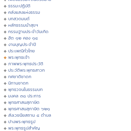
ธรรมะปฏิบัติ
คลังแสงแห่งธรรม
บทสวดมนต์
หลักธรรมนำสุขฯ
กรรมฐานประจำวันเกิด
ฮีต ๑๒ คอง ๑๔
งานบุญประจำปี
ประเพณีทั่วไทย
พระพุทธเจ้า
ภาพพระพุทธประวัติ
ประวัติพระพุทธสาวก
ทศชาติชาดก
นิทานชาดก
พุทธวจนในธรรมบท
มงคล ๓๘ ประการ
พุทธศาสนสุภาษิต
พุทธศาสนสุภาษิต ๖๒๑
สังเวชนียสถาน ๔ ตำบล
ปางพระพุทธรูป
พระพุทธรูปสำคัญ