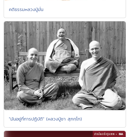
คติธรรมหลวงปู่มั่น
"มันอยู่ที่การปฏิบัติ" (หลวงปู่ชา สุภทฺโท)