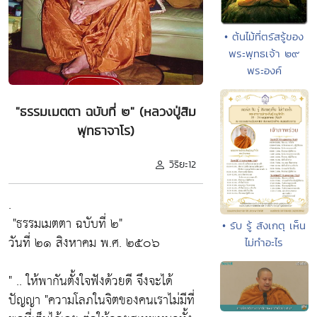
• ต้นไม้ที่ตรัสรู้ของ
พระพุทธเจ้า ๒๙
พระองค์
"ธรรมเมตตา ฉบับที่ ๒" (หลวงปู่สิม
พุทธาจาโร)
วิริยะ12
.
"ธรรมเมตตา ฉบับที่ ๒"
• รับ รู้ สังเกตุ เห็น
วันที่ ๒๑ สิงหาคม พ.ศ. ๒๕๐๖
ไม่ทำอะไร
" .. ให้พากันตั้งใจฟังด้วยดี จึงจะได้
ปัญญา
"ความโลภในจิตของคนเราไม่มีที่