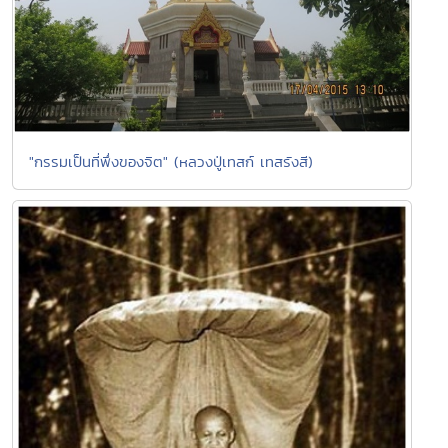
"กรรมเป็นที่พึ่งของจิต" (หลวงปู่เทสก์ เทสรังสี)