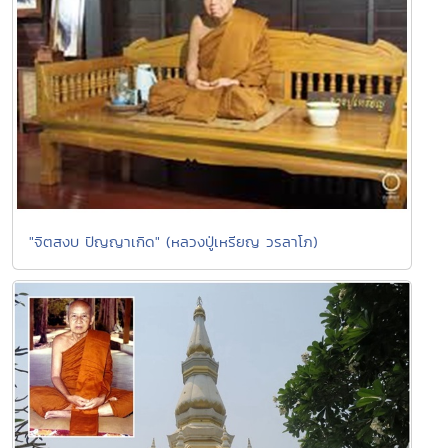
"จิตสงบ ปัญญาเกิด" (หลวงปู่เหรียญ วรลาโภ)