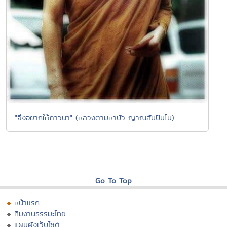
"จึงอยากให้ภาวนา" (หลวงตามหาบัว ญาณสัมปันโน)
Go To Top
หน้าแรก
ทีมงานธรรมะไทย
แผนผังเว็บไซต์