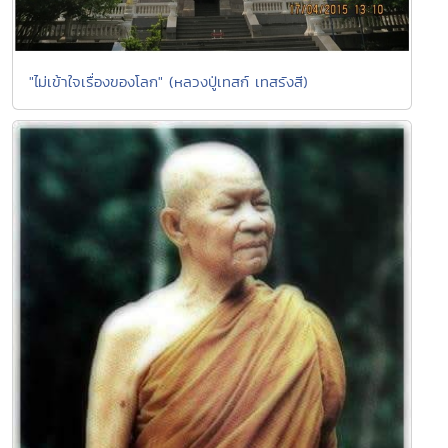
"ไม่เข้าใจเรื่องของโลก" (หลวงปู่เทสก์ เทสรังสี)