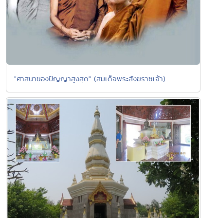
"ศาสนาของปัญญาสูงสุด" (สมเด็จพระสังฆราชเจ้า)