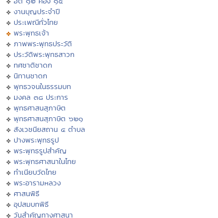
ฮีต ๑๒ คอง ๑๔
งานบุญประจำปี
ประเพณีทั่วไทย
พระพุทธเจ้า
ภาพพระพุทธประวัติ
ประวัติพระพุทธสาวก
ทศชาติชาดก
นิทานชาดก
พุทธวจนในธรรมบท
มงคล ๓๘ ประการ
พุทธศาสนสุภาษิต
พุทธศาสนสุภาษิต ๖๒๑
สังเวชนียสถาน ๔ ตำบล
ปางพระพุทธรูป
พระพุทธรูปสำคัญ
พระพุทธศาสนาในไทย
ทำเนียบวัดไทย
พระอารามหลวง
ศาสนพิธี
อุปสมบทพิธี
วันสำคัญทางศาสนา