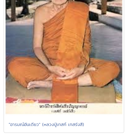
"อารมณ์อันเดียว" (หลวงปู่เทสก์ เทสรังสี)