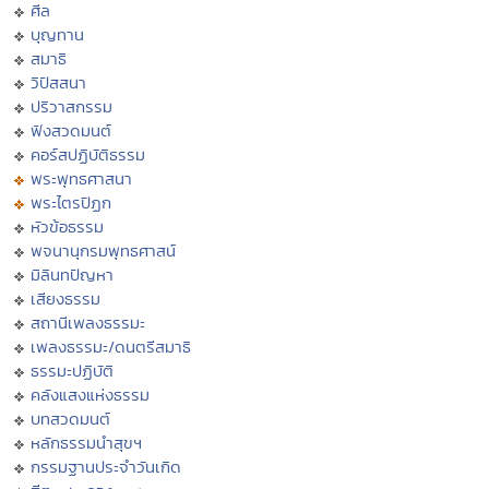
ศีล
บุญทาน
สมาธิ
วิปัสสนา
ปริวาสกรรม
ฟังสวดมนต์
คอร์สปฏิบัติธรรม
พระพุทธศาสนา
พระไตรปิฏก
หัวข้อธรรม
พจนานุกรมพุทธศาสน์
มิลินทปัญหา
เสียงธรรม
สถานีเพลงธรรมะ
เพลงธรรมะ/ดนตรีสมาธิ
ธรรมะปฏิบัติ
คลังแสงแห่งธรรม
บทสวดมนต์
หลักธรรมนำสุขฯ
กรรมฐานประจำวันเกิด