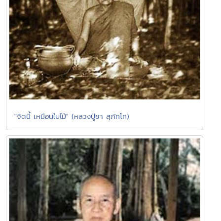
"จิตนี้ เหมือนใบไม้" (หลวงปู่ชา สุภัทโท)