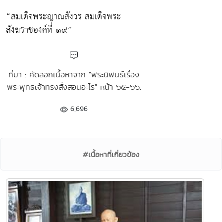
“สมเด็จพระญาณสังวร สมเด็จพระ
สังฆราชองค์ที่ ๑๙”
ที่มา : คัดลอกเนื้อหาจาก "พระนิพนธ์เรื่อง
พระพุทธเจ้าทรงสั่งสอนอะไร" หน้า ๖๕-๖๖.
6,696
#เนื้อหาที่เกี่ยวข้อง