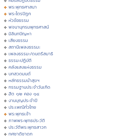
คอร์สปฏิบัติธรรม
พระพุทธศาสนา
พระไตรปิฏก
หัวข้อธรรม
พจนานุกรมพุทธศาสน์
มิลินทปัญหา
เสียงธรรม
สถานีเพลงธรรมะ
เพลงธรรมะ/ดนตรีสมาธิ
ธรรมะปฏิบัติ
คลังแสงแห่งธรรม
บทสวดมนต์
หลักธรรมนำสุขฯ
กรรมฐานประจำวันเกิด
ฮีต ๑๒ คอง ๑๔
งานบุญประจำปี
ประเพณีทั่วไทย
พระพุทธเจ้า
ภาพพระพุทธประวัติ
ประวัติพระพุทธสาวก
ทศชาติชาดก