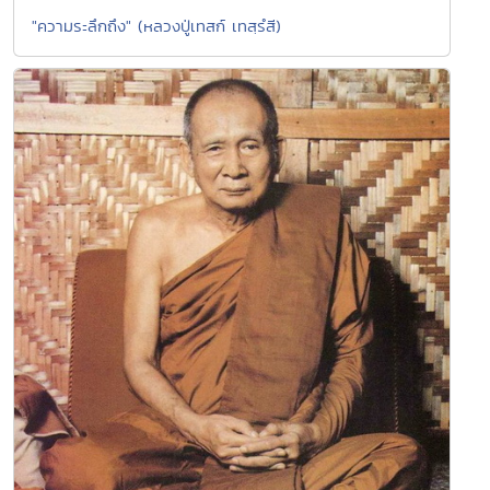
"ความระลึกถึง" (หลวงปู่เทสก์ เทสฺรํสี)