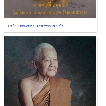
"ประโยชน์ของสมาธิ" (ท่านพ่อลี ธัมมธโร)