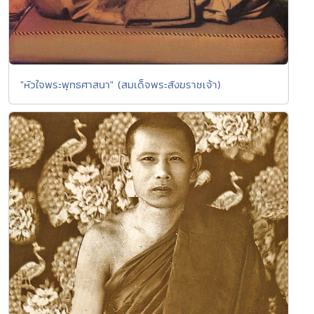
"หัวใจพระพุทธศาสนา" (สมเด็จพระสังฆราชเจ้า)