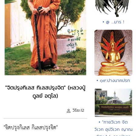
• @ ...มาร !
• ๑๙.ปางนาคปรก
"จิตปรุงกิเลส กิเลสปรุงจิต" (หลวงปู่
ดูลย์ อตุโล)
วิริยะ12
• "กายวิเวก จิต
"จิตปรุงกิเลส กิเลสปรุงจิต"
วิเวก อุปวิเวก ญาณ