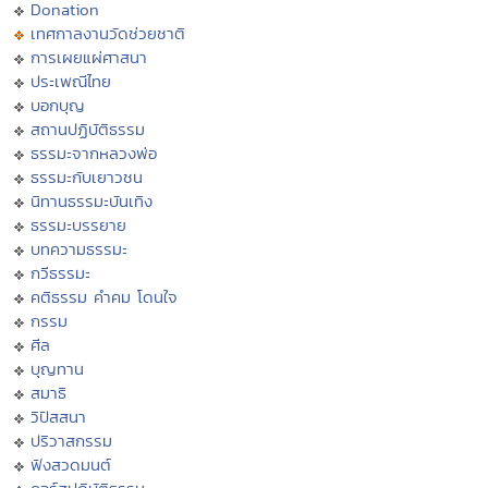
Donation
เทศกาลงานวัดช่วยชาติ
การเผยแผ่ศาสนา
ประเพณีไทย
บอกบุญ
สถานปฏิบัติธรรม
ธรรมะจากหลวงพ่อ
ธรรมะกับเยาวชน
นิทานธรรมะบันเทิง
ธรรมะบรรยาย
บทความธรรมะ
กวีธรรมะ
คติธรรม คำคม โดนใจ
กรรม
ศีล
บุญทาน
สมาธิ
วิปัสสนา
ปริวาสกรรม
ฟังสวดมนต์