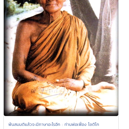
พ้นสมมติแล้วจะมีภาษาอะไรอีก : ท่านพ่อเฟื่อง โชติโก