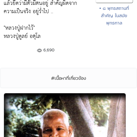
แล้วยึดว่ามีตัวมีตนอยู่ สำคัญผิดจาก
• ๘ พุทธสถานที่
ความเป็นจริง อยู่รํ่าไป ..
สำคัญ ในสมัย
พุทธกาล
"หลวงปู่ฝากไว้"
หลวงปู่ดูลย์ อตุโล
6,690
#เนื้อหาที่เกี่ยวข้อง