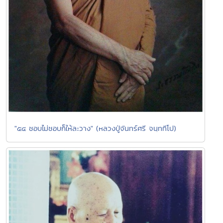
"๕๔ ชอบไม่ชอบก็ให้ละวาง" (หลวงปู่จันทร์ศรี จนฺททีโป)