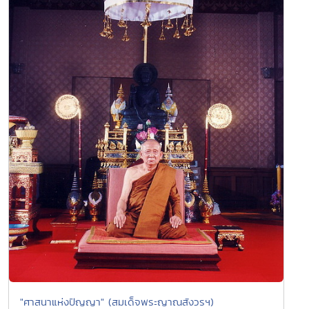
"ศาสนาแห่งปัญญา" (สมเด็จพระญาณสังวรฯ)