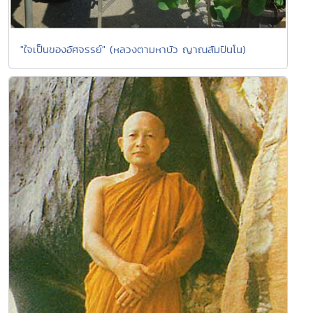
"ใจเป็นของอัศจรรย์" (หลวงตามหาบัว ญาณสัมปันโน)