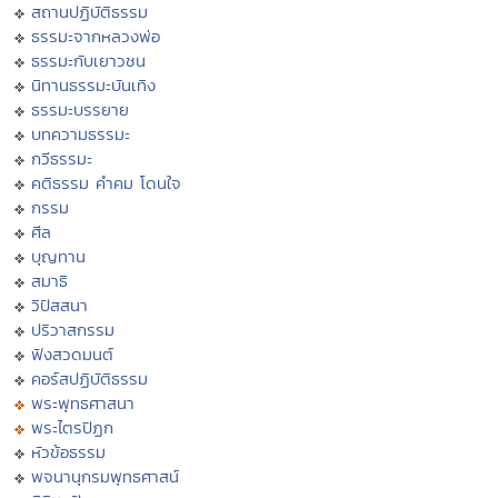
สถานปฏิบัติธรรม
ธรรมะจากหลวงพ่อ
ธรรมะกับเยาวชน
นิทานธรรมะบันเทิง
ธรรมะบรรยาย
บทความธรรมะ
กวีธรรมะ
คติธรรม คำคม โดนใจ
กรรม
ศีล
บุญทาน
สมาธิ
วิปัสสนา
ปริวาสกรรม
ฟังสวดมนต์
คอร์สปฏิบัติธรรม
พระพุทธศาสนา
พระไตรปิฏก
หัวข้อธรรม
พจนานุกรมพุทธศาสน์