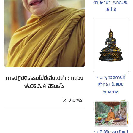
ตามหาบัว ญาณสัม
ปันโน)
• ๘ พุทธสถานที่
การปฏิบัติธรรมไม่มีเสียเปล่า : หลวง
สำคัญ ในสมัย
พ่อวิริยังค์ สิรินธโร
พุทธกาล
จำปาพร
• ปฏิบัติธรรมวันแม่