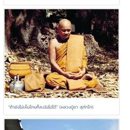
"ถ้ายังไม่เห็นโทษก็ละมันไม่ได้" (หลวงปู่ชา สุภัทโท)