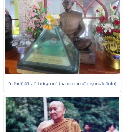
"หลักปฏิบัติ สติสำคัญมาก" (หลวงตามหาบัว ญาณสัมปันโน)