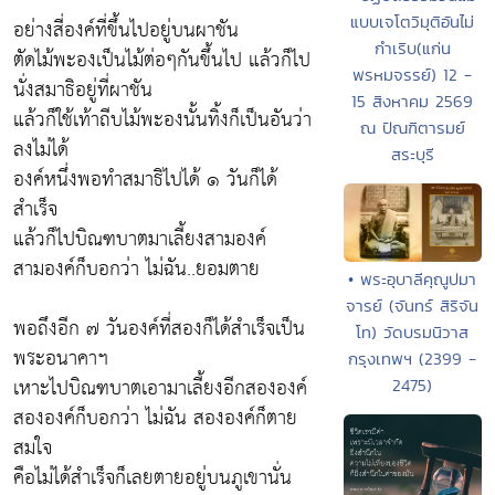
แบบเจโตวิมุติอันไม่
อย่างสี่องค์ที่ขึ้นไปอยู่บนผาชัน
กำเริบ(แก่น
ตัดไม้พะองเป็นไม้ต่อๆกันขึ้นไป แล้วก็ไป
พรหมจรรย์) 12 -
นั่งสมาธิอยู่ที่ผาชัน
15 สิงหาคม 2569
แล้วก็ใช้เท้าถีบไม้พะองนั้นทิ้งก็เป็นอันว่า
ณ ปัณฑิตารมย์
ลงไม่ได้
สระบุรี
องค์หนึ่งพอทำสมาธิไปได้ ๑ วันก็ได้
สำเร็จ
แล้วก็ไปบิณฑบาตมาเลี้ยงสามองค์
สามองค์ก็บอกว่า ไม่ฉัน..ยอมตาย
• พระอุบาลีคุณูปมา
จารย์ (จันทร์ สิริจัน
พอถึงอีก ๗ วันองค์ที่สองก็ได้สำเร็จเป็น
โท) วัดบรมนิวาส
พระอนาคาฯ
กรุงเทพฯ (2399 -
เหาะไปบิณฑบาตเอามาเลี้ยงอีกสององค์
2475)
สององค์ก็บอกว่า ไม่ฉัน สององค์ก็ตาย
สมใจ
คือไม่ได้สำเร็จก็เลยตายอยู่บนภูเขานั่น