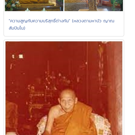
"ความสูญกับความบริสุทธิ์ต่างกัน" (หลวงตามหาบัว ญาณ
สัมปันโน)