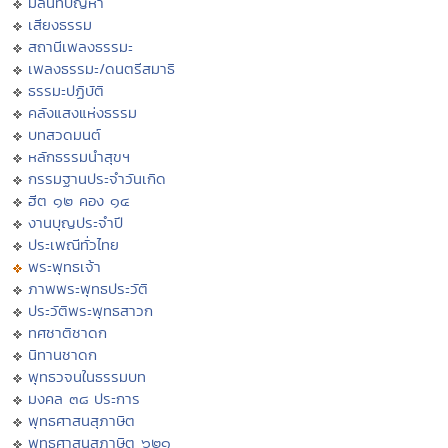
มิลินทปัญหา
เสียงธรรม
สถานีเพลงธรรมะ
เพลงธรรมะ/ดนตรีสมาธิ
ธรรมะปฏิบัติ
คลังแสงแห่งธรรม
บทสวดมนต์
หลักธรรมนำสุขฯ
กรรมฐานประจำวันเกิด
ฮีต ๑๒ คอง ๑๔
งานบุญประจำปี
ประเพณีทั่วไทย
พระพุทธเจ้า
ภาพพระพุทธประวัติ
ประวัติพระพุทธสาวก
ทศชาติชาดก
นิทานชาดก
พุทธวจนในธรรมบท
มงคล ๓๘ ประการ
พุทธศาสนสุภาษิต
พุทธศาสนสุภาษิต ๖๒๑