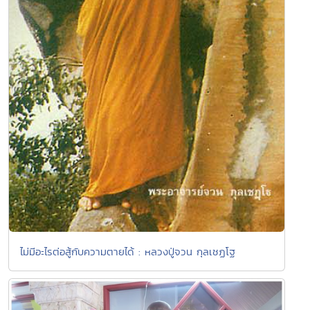
ไม่มีอะไรต่อสู้กับความตายได้ : หลวงปู่จวน กุลเชฏโฐ