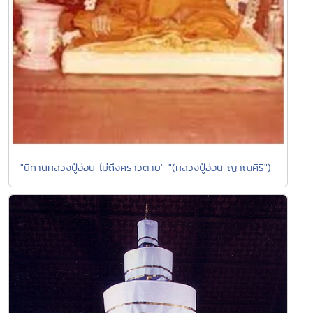
"นิทานหลวงปู่อ่อน ไม่ถึงคราวตาย" "(หลวงปู่อ่อน ญาณศิริ")