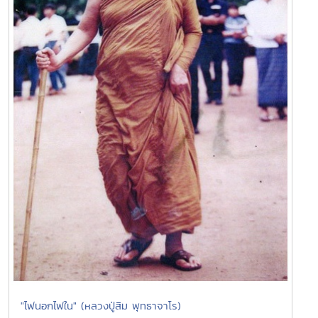
"ไฟนอกไฟใน" (หลวงปู่สิม พุทธาจาโร)