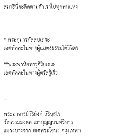
สมาธินี่จะติดตามตัวเราไปทุกหนแห่ง
....
* พระกุมารกัสสปเถระ
เอตทัคคะในทางผู้แสดงธรรมได้วิจิตร
**พระพาหิยทารุจีริยเถระ
เอตทัคคะในทางผู้ตรัสรู้เร็ว
...
พระอาจารย์วิริยังค์ สิรินฺธโร
วัดธรรมมงคล เถาบุญญนนท์วิหาร
แขวงบางจาก เขตพระโขนง กรุงเทพฯ