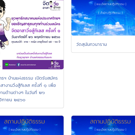
วัดสุนันทวนาราม
ุทธฯ บ้านแห่งธรรม เปิดรับสมัคร
สางานวิ่งสู้กิเลส ครั้งที่ ๑ เพื่อ
งานด้านต่างๆ ในวันที่ ๒๖
จิกายน ๒๕๖๐