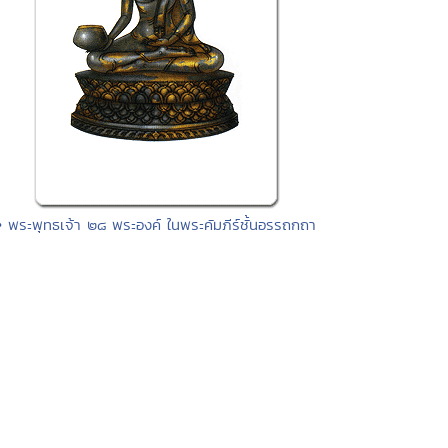
• พระพุทธเจ้า ๒๘ พระองค์ ในพระคัมภีร์ชั้นอรรถกถา