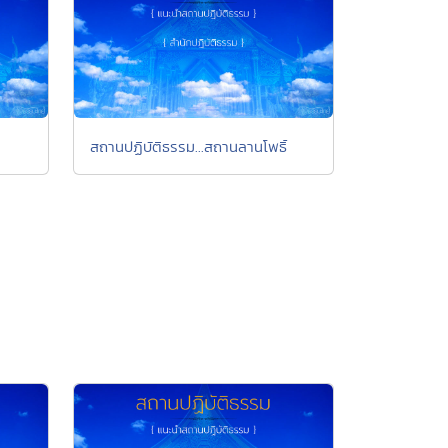
สถานปฏิบัติธรรม...สถานลานโพธิ์