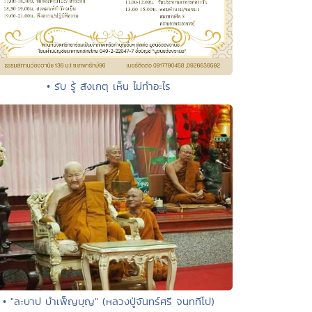
• รับ รู้ สังเกตุ เห็น ไม่ทำอะไร
• "ละบาป บำเพ็ญบุญ" (หลวงปู่จันทร์ศรี จนฺททีโป)