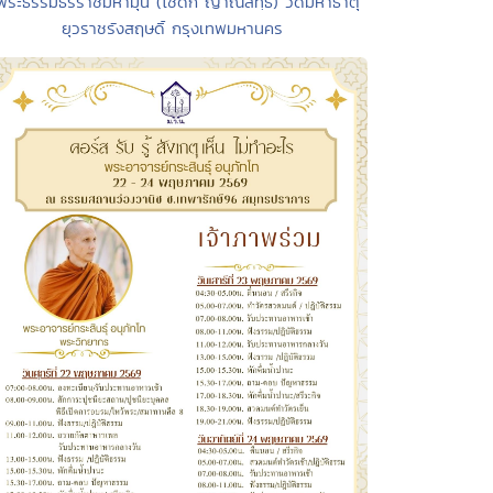
พระธรรมธีรราชมหามุนี (โชดก ญาณสิทฺธิ) วัดมหาธาตุ
ยุวราชรังสฤษดิ์ กรุงเทพมหานคร