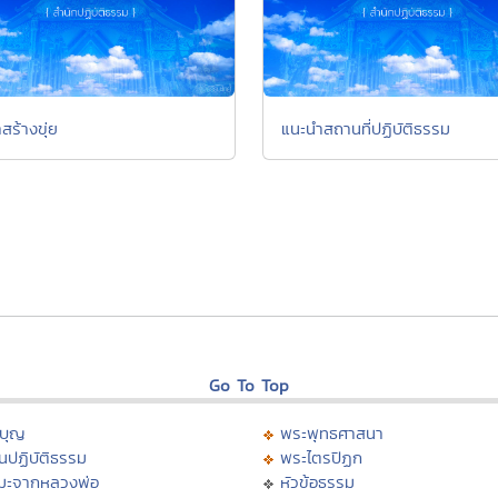
าสร้างขุ่ย
แนะนำสถานที่ปฏิบัติธรรม
Go To Top
บุญ
พระพุทธศาสนา
นปฏิบัติธรรม
พระไตรปิฏก
มะจากหลวงพ่อ
หัวข้อธรรม