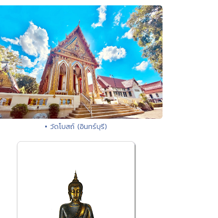
• วัดโบสถ์ (อินทร์บุรี)