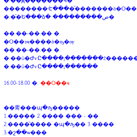
�.��ԭ�������Ҹ�
��������ʵԷ����ͧ�������ä�Ѻ��
�.�֡�Ե���ձ� ���������ص�
��.��-��.�� �.
�Ѻ��зҹ����á�ҧ�ѹ
��.��-��.�� �.
�.��û�ԺѵԸ����¡�������ž�����
�.��û�ԺѵԸ����¡������
16.00-18.00 �.
��Ѻ��ҹ
��觷���պ�ԡ�����
1.����� 2 ���� ��� - ��
2.����ͧ���� �պ�ԡ�� 3 ����
3.�շ��ѡ���