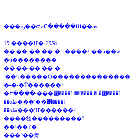
.
���ҧ��ԺѵԸ�����Ш��ѹ
15 ����Ҥ� 2558
��.��-��.�� �. ŧ����¹ ��ҷ��ѡ
�ҹ��������
��.��-��.�� �.
ʹ��Ҹ�����Ѻ��������������
�˵�-�Ť������?
�Է����ʵ���͹����? ��ʹ���� � �͹����?
��оط���ʹ��͹����?
��оط���ʹҤ������?
����㹡���ͤ������?
��ʻ��ٵ�
���º��觷