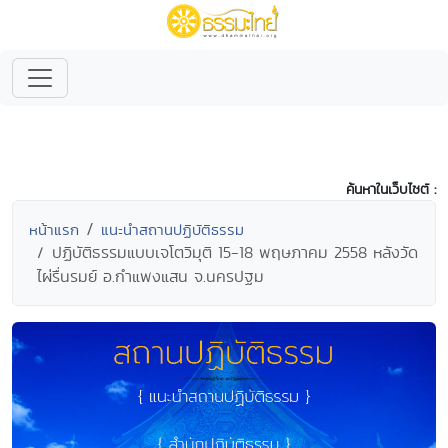
ค้นหาในเว็บไซต์ :
หน้าแรก
แนะนำสถานปฏิบัติธรรม
ปฏิบัติธรรมแบบเจโตวิมุติ 15-18 พฤษภาคม 2558 หลังวัด
ไผ่รื่นรมย์ อ.กำแพงแสน จ.นครปฐม