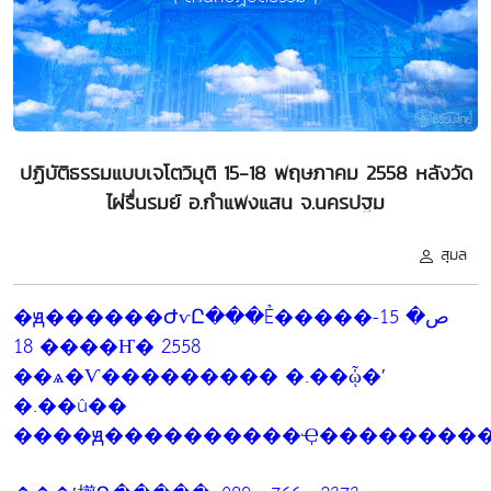
ปฏิบัติธรรมแบบเจโตวิมุติ 15-18 พฤษภาคม 2558 หลังวัด
ไผ่รื่นรมย์ อ.กำแพงแสน จ.นครปฐม
สุมล
�ԭ������ԺѵԸ���Ẻ�����ص� 15-
18 ����Ҥ� 2558
��ѧ�Ѵ��������� �.��ᾧ�ʹ
�.��û��
����ԭ����������Ҿ���������