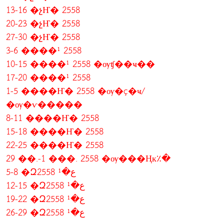
13-16 �չҤ� 2558
20-23 �չҤ� 2558
27-30 �չҤ� 2558
3-6 ����¹ 2558
10-15 ����¹ 2558 �ѹʧ��ҹ��
17-20 ����¹ 2558
1-5 ����Ҥ� 2558 �ѹ�ç�ҹ/
�ѹ�ѵ�����
8-11 ����Ҥ� 2558
15-18 ����Ҥ� 2558
22-25 ����Ҥ� 2558
29 ��.-1 ���. 2558 �ѹ���Ңк٪�
5-8 �Զع�¹ 2558
12-15 �Զع�¹ 2558
19-22 �Զع�¹ 2558
26-29 �Զع�¹ 2558