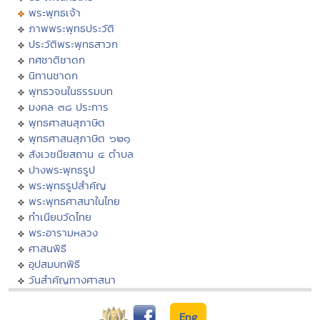
พระพุทธเจ้า
ภาพพระพุทธประวัติ
ประวัติพระพุทธสาวก
ทศชาติชาดก
นิทานชาดก
พุทธวจนในธรรมบท
มงคล ๓๘ ประการ
พุทธศาสนสุภาษิต
พุทธศาสนสุภาษิต ๖๒๑
สังเวชนียสถาน ๔ ตำบล
ปางพระพุทธรูป
พระพุทธรูปสำคัญ
พระพุทธศาสนาในไทย
ทำเนียบวัดไทย
พระอารามหลวง
ศาสนพิธี
อุปสมบทพิธี
วันสำคัญทางศาสนา
Eng