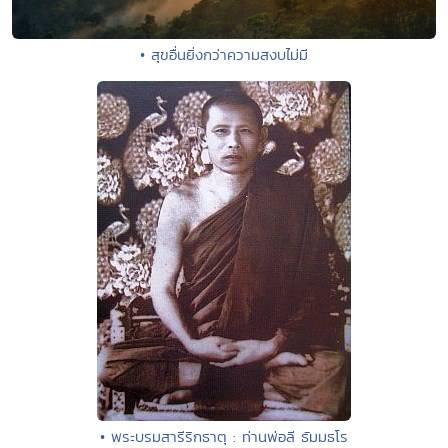
• สุขอื่นยิ่งกว่าความสงบไม่มี
• พระบรมสารีริกธาตุ : ท่านพ่อลี ธัมมธโร