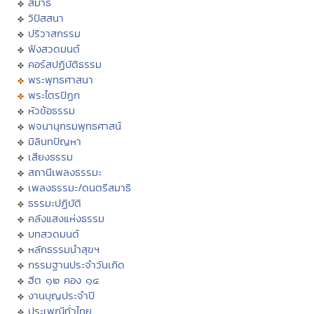
สมาธิ
วิปัสสนา
ปริวาสกรรม
ฟังสวดมนต์
คอร์สปฏิบัติธรรม
พระพุทธศาสนา
พระไตรปิฏก
หัวข้อธรรม
พจนานุกรมพุทธศาสน์
มิลินทปัญหา
เสียงธรรม
สถานีเพลงธรรมะ
เพลงธรรมะ/ดนตรีสมาธิ
ธรรมะปฏิบัติ
คลังแสงแห่งธรรม
บทสวดมนต์
หลักธรรมนำสุขฯ
กรรมฐานประจำวันเกิด
ฮีต ๑๒ คอง ๑๔
งานบุญประจำปี
ประเพณีทั่วไทย