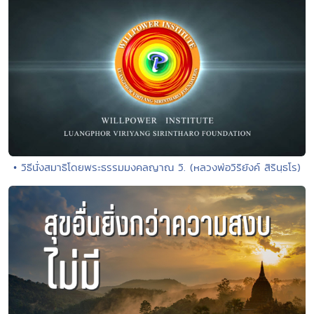
• วิธีนั่งสมาธิโดยพระธรรมมงคลญาณ วิ. (หลวงพ่อวิริยังค์ สิรินฺธโร)