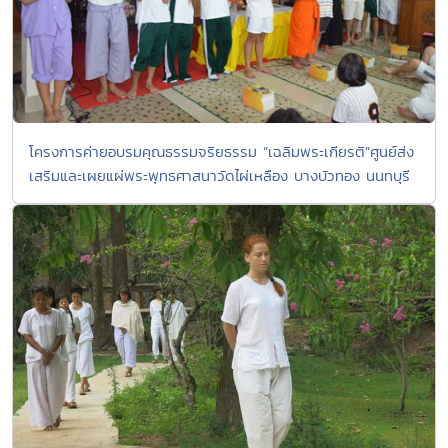
โครงการค่ายอบรมคุณธรรมจริยธรรม “เฉลิมพระเกียรติ”ศูนย์ส่ง
เสริมและเผยแผ่พระพุทธศาสนาวัดไผ่เหลือง บางบัวทอง นนทบุรี