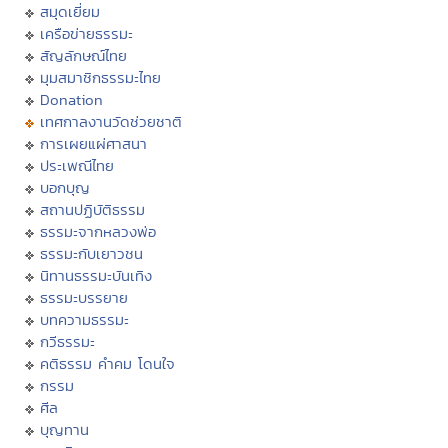
สมุดเยี่ยม
เครือข่ายธรรมะ
สัญลักษณ์ไทย
มุมสมาชิกธรรมะไทย
Donation
เทศกาลงานวัดช่วยชาติ
การเผยแผ่ศาสนา
ประเพณีไทย
บอกบุญ
สถานปฏิบัติธรรม
ธรรมะจากหลวงพ่อ
ธรรมะกับเยาวชน
นิทานธรรมะบันเทิง
ธรรมะบรรยาย
บทความธรรมะ
กวีธรรมะ
คติธรรม คำคม โดนใจ
กรรม
ศีล
บุญทาน