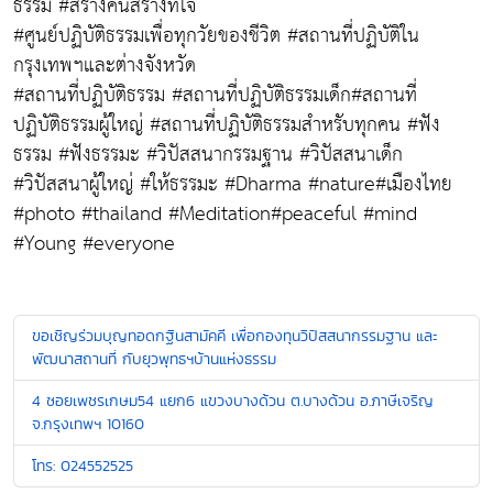
ธรรม #สร้างคนสร้างที่ใจ
#ศูนย์ปฏิบัติธรรมเพื่อทุกวัยของชีวิต #สถานที่ปฏิบัติใน
กรุงเทพฯและต่างจังหวัด
#สถานที่ปฏิบัติธรรม #สถานที่ปฏิบัติธรรมเด็ก#สถานที่
ปฏิบัติธรรมผู้ใหญ่ #สถานที่ปฏิบัติธรรมสำหรับทุกคน #ฟัง
ธรรม #ฟังธรรมะ #วิปัสสนากรรมฐาน #วิปัสสนาเด็ก
#วิปัสสนาผู้ใหญ่ #ให้ธรรมะ #Dharma #nature#เมืองไทย
#photo #thailand #Meditation#peaceful #mind
#Young #everyone
ขอเชิญร่วมบุญทอดกฐินสามัคคี เพื่อกองทุนวิปัสสนากรรมฐาน และ
พัฒนาสถานที่ กับยุวพุทธฯบ้านแห่งธรรม
4 ซอยเพชรเกษม54 แยก6 แขวงบางด้วน ต.บางด้วน อ.ภาษีเจริญ
จ.กรุงเทพฯ 10160
โทร: 024552525