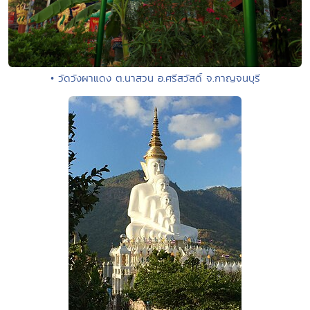
• วัดวังผาแดง ต.นาสวน อ.ศรีสวัสดิ์ จ.กาญจนบุรี