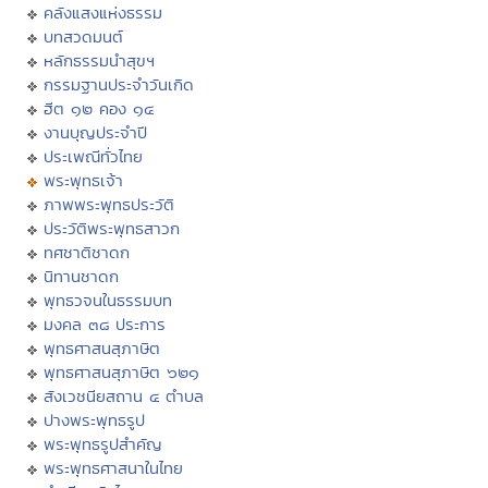
คลังแสงแห่งธรรม
บทสวดมนต์
หลักธรรมนำสุขฯ
กรรมฐานประจำวันเกิด
ฮีต ๑๒ คอง ๑๔
งานบุญประจำปี
ประเพณีทั่วไทย
พระพุทธเจ้า
ภาพพระพุทธประวัติ
ประวัติพระพุทธสาวก
ทศชาติชาดก
นิทานชาดก
พุทธวจนในธรรมบท
มงคล ๓๘ ประการ
พุทธศาสนสุภาษิต
พุทธศาสนสุภาษิต ๖๒๑
สังเวชนียสถาน ๔ ตำบล
ปางพระพุทธรูป
พระพุทธรูปสำคัญ
พระพุทธศาสนาในไทย