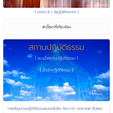
• มรรค 8 ( อัฏฐังคิกมรรค )
#เนื้อหาที่เกี่ยวข้อง
"ขอเชิญร่วมปฏิบัติธรรมแบบเข้มข้น ปิดวาจา งดกาแฟ กับคุณ