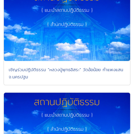
เชิญร่วมปฏิบัติธรรม "หลวงปู่พุทธอิสระ" วัดอ้อน้อย กำแพงแสน
จ.นครปฐม