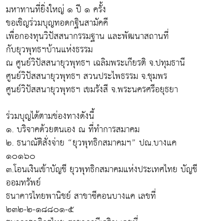
มหาทานที่ยิ่งใหญ่ ๑ ปี ๑ ครั้ง
ขอเชิญร่วมบุญทอดกฐินสามัคคี
เพื่อกองทุนวิปัสสนากรรมฐาน และพัฒนาสถานที่
กับยุวพุทธฯบ้านแห่งธรรม
ณ ศูนย์วิปัสสนายุวพุทธฯ เฉลิมพระเกียรติ จ.ปทุมธานี
ศูนย์วิปัสสนายุวพุทธฯ สวนประไพธรรม จ.ชุมพร
ศูนย์วิปัสสนายุวพุทธฯ เขมรังสี จ.พระนครศรีอยุธยา
ร่วมบุญได้ตามช่องทางดังนี้
๑. บริจาคด้วยตนเอง ณ ที่ทำการสมาคม
๒. ธนาณัติสั่งจ่าย “ยุวพุทธิกสมาคมฯ” ปณ.บางแค
๑๐๑๖๐
๓.โอนเงินเข้าบัญชี ยุวพุทธิกสมาคมแห่งประเทศไทย บัญชี
ออมทรัพย์
ธนาคารไทยพานิชย์ สาขาซีคอนบางแค เลขที่
๒๓๒-๒-๑๘๘๐๑-๕