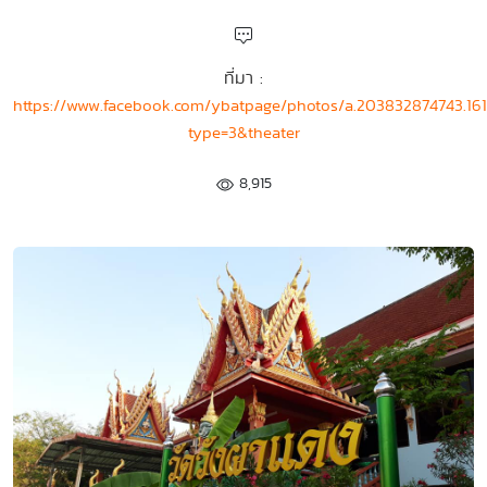
ที่มา :
https://www.facebook.com/ybatpage/photos/a.203832874743.161
type=3&theater
8,915