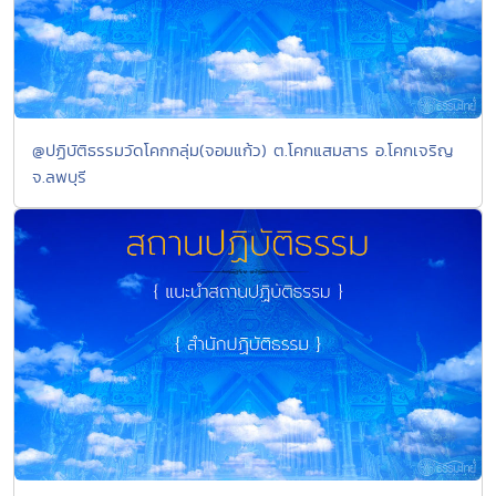
@ปฏิบัติธรรมวัดโคกกลุ่ม(จอมแก้ว) ต.โคกแสมสาร อ.โคกเจริญ
จ.ลพบุรี