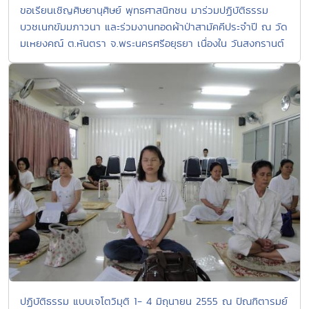
ขอเรียนเชิญศิษยานุศิษย์ พุทธศาสนิกชน มาร่วมปฏิบัติธรรม
บวชเนกขัมมภาวนา และร่วมงานทอดผ้าป่าสามัคคีประจำปี ณ วัด
มเหยงคณ์ ต.หันตรา จ.พระนครศรีอยุธยา เนื่องใน วันสงกรานต์
ปฏิบัติธรรม แบบเจโตวิมุติ 1- 4 มิถุนายน 2555 ณ ปัณฑิตารมย์