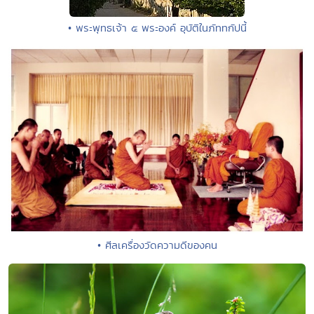
• พระพุทธเจ้า ๕ พระองค์ อุบัติในภัททกัปนี้
• ศีลเครื่องวัดความดีของคน