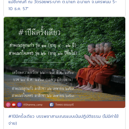
แม่ชีเกณฑ์ ณ วัดรอยพระบาท ต.นาแก อ.นาแก จ.นครพนม 5-
10 ธ.ค. 57"
#1ปีมีครั้งเดียว บรรพชาสามเณรแบบเน้นปฏิบัติธรรม (ไม่มีค่าใช้
จ่าย)