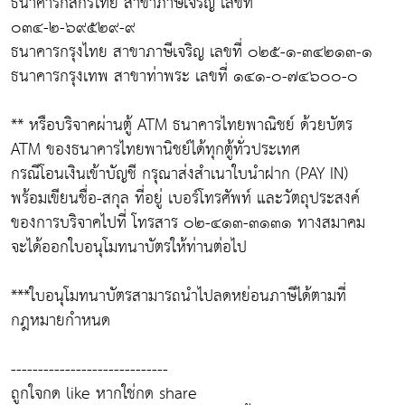
ธนาคารกสิกรไทย สาขาภาษีเจริญ เลขที่
๐๓๔-๒-๖๙๕๒๙-๙
ธนาคารกรุงไทย สาขาภาษีเจริญ เลขที่ ๐๒๕-๑-๓๔๒๑๓-๑
ธนาคารกรุงเทพ สาขาท่าพระ เลขที่ ๑๔๑-๐-๗๔๖๐๐-๐
** หรือบริจาคผ่านตู้ ATM ธนาคารไทยพาณิชย์ ด้วยบัตร
ATM ของธนาคารไทยพานิชย์ได้ทุกตู้ทั่วประเทศ
กรณีโอนเงินเข้าบัญชี กรุณาส่งสำเนาใบนำฝาก (PAY IN)
พร้อมเขียนชื่อ-สกุล ที่อยู่ เบอร์โทรศัพท์ และวัตถุประสงค์
ของการบริจาคไปที่ โทรสาร ๐๒-๔๑๓-๓๑๓๑ ทางสมาคม
จะได้ออกใบอนุโมทนาบัตรให้ท่านต่อไป
***ใบอนุโมทนาบัตรสามารถนำไปลดหย่อนภาษีได้ตามที่
กฎหมายกำหนด
-----------------------------
ถูกใจกด like หากใช่กด share