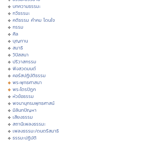
บทความธรรมะ
กวีธรรมะ
คติธรรม คำคม โดนใจ
กรรม
ศีล
บุญทาน
สมาธิ
วิปัสสนา
ปริวาสกรรม
ฟังสวดมนต์
คอร์สปฏิบัติธรรม
พระพุทธศาสนา
พระไตรปิฏก
หัวข้อธรรม
พจนานุกรมพุทธศาสน์
มิลินทปัญหา
เสียงธรรม
สถานีเพลงธรรมะ
เพลงธรรมะ/ดนตรีสมาธิ
ธรรมะปฏิบัติ