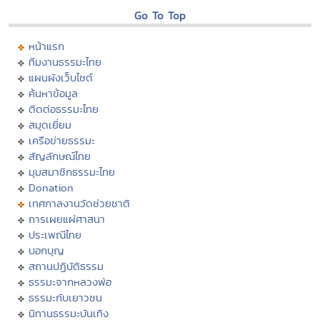
Go To Top
หน้าแรก
ทีมงานธรรมะไทย
แผนผังเว็บไซต์
ค้นหาข้อมูล
ติดต่อธรรมะไทย
สมุดเยี่ยม
เครือข่ายธรรมะ
สัญลักษณ์ไทย
มุมสมาชิกธรรมะไทย
Donation
เทศกาลงานวัดช่วยชาติ
การเผยแผ่ศาสนา
ประเพณีไทย
บอกบุญ
สถานปฏิบัติธรรม
ธรรมะจากหลวงพ่อ
ธรรมะกับเยาวชน
นิทานธรรมะบันเทิง