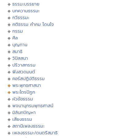
ธรรมะบรรยาย
บทความธรรมะ
กวีธรรมะ
คติธรรม คำคม โดนใจ
กรรม
ศีล
บุญทาน
สมาธิ
วิปัสสนา
ปริวาสกรรม
ฟังสวดมนต์
คอร์สปฏิบัติธรรม
พระพุทธศาสนา
พระไตรปิฏก
หัวข้อธรรม
พจนานุกรมพุทธศาสน์
มิลินทปัญหา
เสียงธรรม
สถานีเพลงธรรมะ
เพลงธรรมะ/ดนตรีสมาธิ