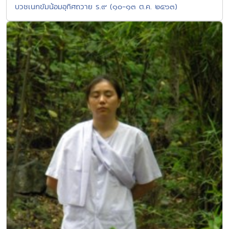
บวชเนกขัมน้อมอุทิศถวาย ร.๙ (๑๐-๑๓ ต.ค. ๒๕๖๓)