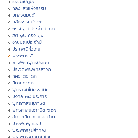
ธรรมะปฏิบัติ
คลังแสงแห่งธรรม
บทสวดมนต์
หลักธรรมนำสุขฯ
กรรมฐานประจำวันเกิด
ฮีต ๑๒ คอง ๑๔
งานบุญประจำปี
ประเพณีทั่วไทย
พระพุทธเจ้า
ภาพพระพุทธประวัติ
ประวัติพระพุทธสาวก
ทศชาติชาดก
นิทานชาดก
พุทธวจนในธรรมบท
มงคล ๓๘ ประการ
พุทธศาสนสุภาษิต
พุทธศาสนสุภาษิต ๖๒๑
สังเวชนียสถาน ๔ ตำบล
ปางพระพุทธรูป
พระพุทธรูปสำคัญ
พระพุทธศาสนาในไทย