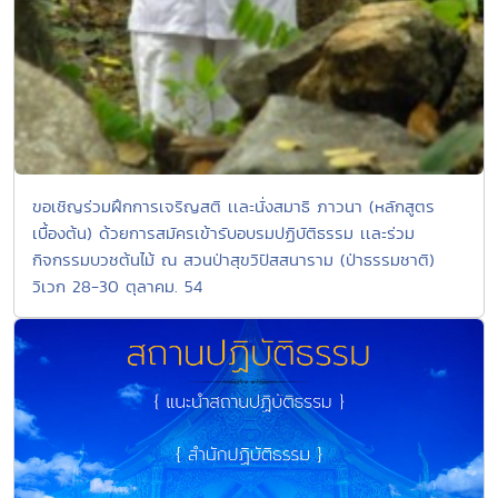
ขอเชิญร่วมฝึกการเจริญสติ เเละนั่งสมาธิ ภาวนา (หลักสูตร
เบื้องต้น) ด้วยการสมัครเข้ารับอบรมปฏิบัติธรรม เเละร่วม
กิจกรรมบวชต้นไม้ ณ สวนป่าสุขวิปัสสนาราม (ป่าธรรมชาติ)
วิเวก 28-30 ตุลาคม. 54