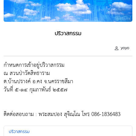
ปริวาสกรรม
yoyo
กำหนดการเข้าอยู่ปริวาสกรรม
ณ สวนป่าวัดสิทธาราม
ต.บ้านปรางค์ อ.คง จ.นครราชสีมา
วันที่ ๕-๑๔ กุมภาพันธ์ ๒๕๕๗
ติดต่อสอบถาม : พระสมปอง สุจิณฺโณ โทรฺ 086-1836483
ปริวาสกรรม