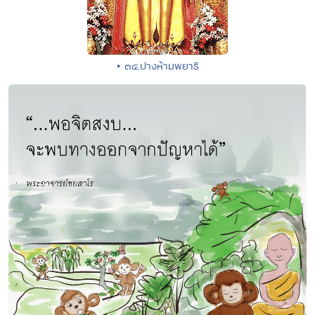
• ๓๔.ปางห้ามพยาธิ