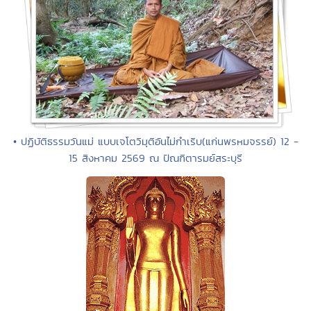
• ปฏิบัติธรรมวันแม่ แบบเจโตวิมุติอันไม่กำเริบ(แก่นพรหมจรรย์) 12 -
15 สิงหาคม 2569 ณ ปัณฑิตารมย์สระบุรี