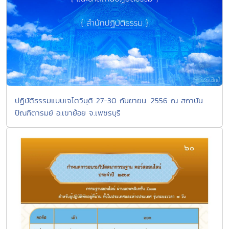
ปฏิบัติธรรมแบบเจโตวิมุติ 27-30 กันยายน. 2556 ณ สถาบัน
ปัณฑิตารมย์ อ.เขาย้อย จ.เพชรบุรี