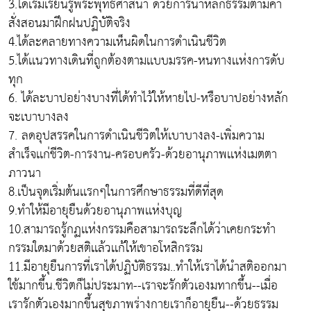
3.ได้เริ่มเรียนรู้พระพุทธศาสนา ด้วยการนำหลักธรรมตามคำ
สั่งสอนมาฝึกฝนปฏิบัติจริง
4.ได้ละคลายทางความเห็นผิดในการดำเนินชีวิต
5.ได้เเนวทางเดินที่ถูกต้องตามเเบบมรรค-หนทางเเห่งการดับ
ทุก
6. ได้ละบาปอย่างบางที่ได้ทำไว้ให้หายไป-หรือบาปอย่างหลัก
จะเบาบางลง
7. ลดอุปสรรคในการดำเนินชีวิตให้เบาบางลง-เพิ่มความ
สำเร็จเเก่ชีวิต-การงาน-ครอบครัว-ด้วยอานุภาพเเห่งเมตตา
ภาวนา
8.เป็นจุดเริ่มต้นเเรกๆในการศึกษาธรรมที่ดีที่สุด
9.ทำให้มีอายุยืนด้วยอานุภาพเเห่งบุญ
10.สามารถรู้กฏเเห่งกรรมคือสามารถระลึกได้ว่าเคยกระทำ
กรรมใดมาด้วยสติเเล้วเเก้ให้เขาอโหสิกรรม
11.มีอายุยืนการที่เราได้ปฏิบัติธรรม..ทำให้เราได้นำสติออกมา
ใช้มากขึ้น.ชีวิตก็ไม่ประมาท--เราจะรักตัวเองมทากขึ้น--เมื่อ
เรารักตัวเองมากขึ้นสุขภาพร่างกายเราก็อายุยืน--ด้วยธรรม