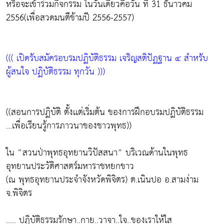
หรือจะเข้าร่วมกิจกรรม ในวันเดียวคือวัน ที่ 31 ธันาวคม
2556(เพื่อสวดมนตืข้ามปี 2556-2557)
((( เปิดรับสมัครอบรมปฏิบัติธรรม เจริญสติปัฏฐาน ๔ สำหรับ
ผู้สนใจ ปฏิบัติธรรม ทุกวัน )))
((สอนการปฏิบัติ ตั้งเเต่เริ่มต้น ของการฝึกอบรมปฏิบัติธรรม
...เพื่อเรียนรู้การภาวนาของชาวพุทธ))
ใน “สวนป่าพุทธอุทยานวิปัสสนา” บริเวณด้านในพุทธ
อุทยานประวัติศาสตร์มหาราชหยกขาว
(ณ พุทธอุทยานประจำจังหวัดพิจิตร) ต.เนินปอ อ.สามง่าม
จ.พิจิตร
..... ปฏิบัติธรรมรักษา..กาย..วาจา..ใจ..ของเราให้ใส