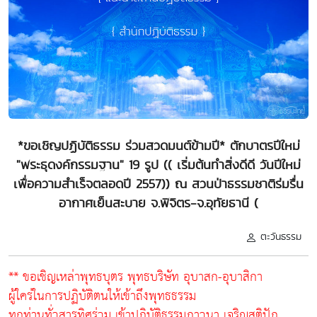
*ขอเชิญปฏิบัติธรรม ร่วมสวดมนต์ข้ามปี* ตักบาตรปีใหม่
"พระธุดงค์กรรมฐาน" 19 รูป (( เริ่มต้นทำสิ่งดีดี วันปีใหม่
เพื่อความสำเร็จตลอดปี 2557)) ณ สวนป่าธรรมชาติร่มรื่น
อากาศเย็นสะบาย จ.พิจิตร-จ.อุทัยธานี (
ตะวันธรรม
** ขอเชิญเหล่าพุทธบุตร พุทธบริษัท อุบาสก-อุบาสิกา
ผู้ใคร่ในการปฏิบัติตนให้เข้าถึงพุทธธรรม
ทุกท่านทั่วสารทิศร่วม เข้าปฏิบัติธรรมภาวนา เจริญสติปัฎ