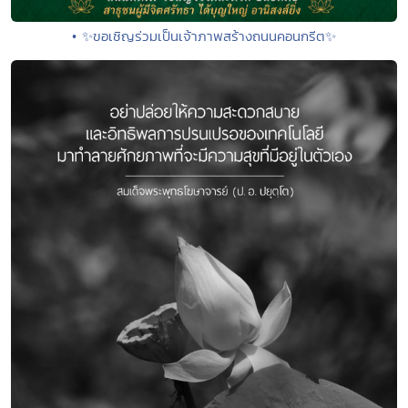
• ✨ขอเชิญร่วมเป็นเจ้าภาพสร้างถนนคอนกรีต✨