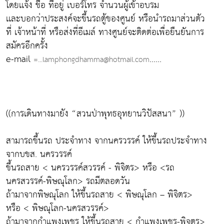
โดยเเจ้ง ชื่อ ที่อยู่ เบอร์โทร จำนวนผู้เข้าอบรม
เเละบอกว่าประสงค์จะขึ้นรถตู้ของศูนย์ หรือนำรถมาส่วนตัว
ที่ เจ้าหน้าที่ หรือส่งที่อีเมล์ ทางศูนย์จะติดต่อเพื่อยืนยันการ
สมัครอีกครั้ง
e-mail
......
=...lamphongdhamma@hotmail.com
((การเดินทางมายัง “สวนป่าพุทธอุทยานวิปัสสนา” ))
สามารถขึ้นรถ ประจำทาง จากนครวรรค์ ให้ขึ้นรถประจำทาง
จากบขส. นครวรรค์
ขึ้นรถสาย < นครวรรค์สวรรค์ - พิจิตร> หรือ <รถ
นครสวรรค์-พิษณุโลก> รถมีตลอดวัน
ถ้ามาจากพิษณุโลก ให้ขึ้นรถสาย < พิษณุโลก – พิจิตร>
หรือ < พิษณุโลก-นครสวรรค์>
ถ้ามาจากกำแพงเพชร ให้ขึ้นรถสาย < กำแพงเพชร-พิจตร>