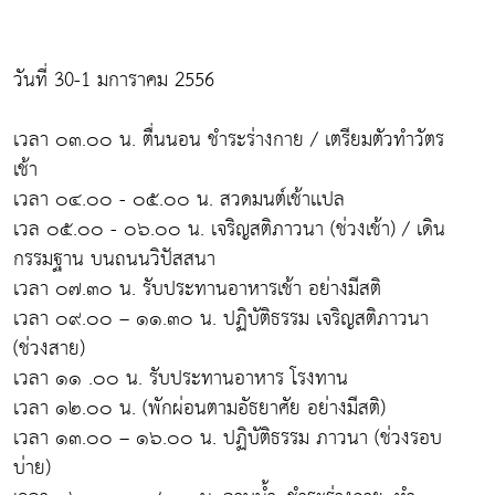
วันที่ 30-1 มการาคม 2556
เวลา ๐๓.๐๐ น. ตื่นนอน ชำระร่างกาย / เตรียมตัวทำวัตร
เช้า
เวลา ๐๔.๐๐ - ๐๕.๐๐ น. สวดมนต์เช้าเเปล
เวล ๐๕.๐๐ - ๐๖.๐๐ น. เจริญสติภาวนา (ช่วงเช้า) / เดิน
กรรมฐาน บนถนนวิปัสสนา
เวลา ๐๗.๓๐ น. รับประทานอาหารเช้า อย่างมีสติ
เวลา ๐๙.๐๐ – ๑๑.๓๐ น. ปฏิบัติธรรม เจริญสติภาวนา
(ช่วงสาย)
เวลา ๑๑ .๐๐ น. รับประทานอาหาร โรงทาน
เวลา ๑๒.๐๐ น. (พักผ่อนตามอัธยาศัย อย่างมีสติ)
เวลา ๑๓.๐๐ – ๑๖.๐๐ น. ปฏิบัติธรรม ภาวนา (ช่วงรอบ
บ่าย)