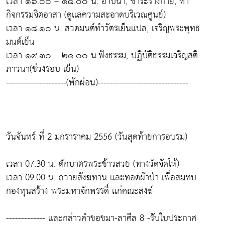
เวลา ๑๖.๐๐ – ๑๘.๐๐ น. อาบน้ำ, ชำระร่างกาย, ทำ
กิจกรรมจิตอาสา (ดูเเลความสะอาดบริเวณศูนย์)
เวลา ๑๘.๑๐ น. สวดมนต์ทำวัตรเย็นเเปล, เจริญพระพุทธ
มนต์เย็น
เวลา ๑๙.๓๐ – ๒๑.๐๐ น.ฟังธรรม, ปฏิบัติธรรมเจริญสติ
ภาวนา(ช่วงรอบ เย็น)
--------------------(พักผ่อน)------------------------------
วันจันทร์ ที่ 2 มกราราคม 2556 (วันสุดท้ายการอบรม)
เวลา 07.30 น. ตักบาตรพระข้าวสวย (ทางวัดจัดให้)
เวลา 09.00 น. ถวายสังฆทาน เเละทอดผ้าป่า เพื่อสมทบ
กองทุนสร้าง พระมหาจักพรรดิ์ เเก่คณะสงฆ์
------------- เเละกล่าวคำขอขมา-ลาศีล 8 -รับใบประกาศ