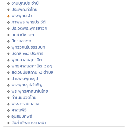
งานบุญประจำปี
ประเพณีทั่วไทย
พระพุทธเจ้า
ภาพพระพุทธประวัติ
ประวัติพระพุทธสาวก
ทศชาติชาดก
นิทานชาดก
พุทธวจนในธรรมบท
มงคล ๓๘ ประการ
พุทธศาสนสุภาษิต
พุทธศาสนสุภาษิต ๖๒๑
สังเวชนียสถาน ๔ ตำบล
ปางพระพุทธรูป
พระพุทธรูปสำคัญ
พระพุทธศาสนาในไทย
ทำเนียบวัดไทย
พระอารามหลวง
ศาสนพิธี
อุปสมบทพิธี
วันสำคัญทางศาสนา