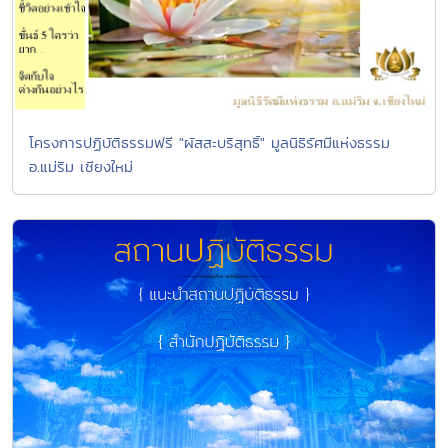
โครงการปฏิบัติธรรมฟรี "ผัสสะบริสุทธิ์" มูลนิธิรัศมีแห่งธรรม
อ.แม่ริม เชียงใหม่