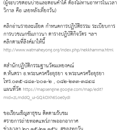
(ผู้จะบวชตอนบ่ายและตอนค่ำได้ ต้องไม่ทานอาหารในเวลา
วิกาล คือ เลยหลังเที่ยงวัน)
คลิกอ่านรายละเอียด กำหนดการปฏิบัติธรรม ระเบียบการ
การบวชเนกขัมภาวนา ตารางปฎิบัติกิจวัตร ฯลฯ
คลิกตามที่ลิงค์มาให้นี้
http://www.watmaheyong.org/index.php/nekkhamma.html
#สำนักปฏิบัติกรรมฐานวัดมเหยงคณ์
ต.หันตรา อ.พระนครศรีอยุธยา จ.พระนครศรีอยุธยา
โทร.๐๓๕-๘๘๑-๖๐๑-๒ , ๐๘๒-๒๓๓-๓๘๔๘
แผนที่วัด
https://mapsengine.google.com/map/edit?
mid=zLmddQ_ui-GQ.kOXh6Soe0ydI
ขอเรียนเชิญสาธุชน ติดตามรับชม
#รายการถ่ายทอดแพร่ภาพออกอากาศ
ช่วงเวลา ๒๐.๑๕-๒๑.๑๕น. #ของทุกวัน