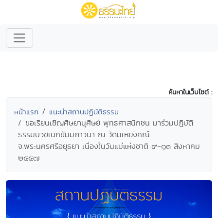
ค้นหาในเว็บไซต์ :
หน้าแรก
แนะนำสถานปฏิบัติธรรม
ขอเรียนเชิญศิษยานุศิษย์ พุทธศาสนิกชน มาร่วมปฏิบัติ
ธรรมบวชเนกขัมมภาวนา ณ วัดมเหยงคณ์
จ.พระนครศรีอยุธยา เนื่องในวันแม่แห่งชาติ ๙-๑๓ สิงหาคม
๒๕๕๗