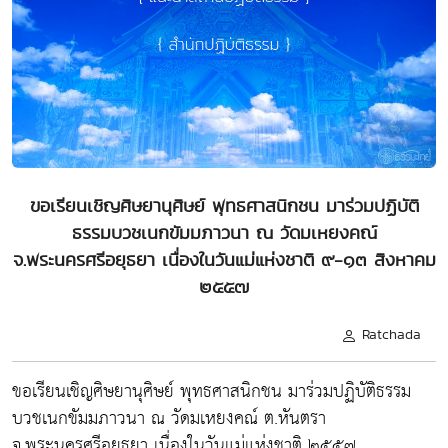
ขอเรียนเชิญศิษยานุศิษย์ พุทธศาสนิกชน มาร่วมปฏิบัติ
ธรรมบวชเนกขัมมภาวนา ณ วัดมเหยงคณ์
จ.พระนครศรีอยุธยา เนื่องในวันแม่แห่งชาติ ๙-๑๓ สิงหาคม
๒๕๕๗
Ratchada
ขอเรียนเชิญศิษยานุศิษย์ พุทธศาสนิกชน มาร่วมปฏิบัติธรรม
บวชเนกขัมมภาวนา ณ วัดมเหยงคณ์ ต.หันตรา
จ.พระนครศรีอยุธยา เนื่องในวันแม่แห่งชาติ ๒๕๕๗