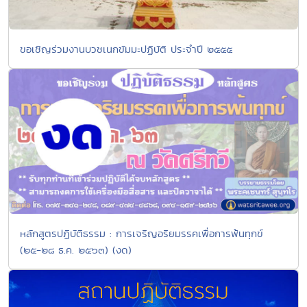
ขอเชิญร่วมงานบวชเนกขัมมะปฏิบัติ ประจำปี ๒๕๕๕
หลักสูตรปฏิบัติธรรม : การเจริญอริยมรรคเพื่อการพ้นทุกข์
(๒๕-๒๘ ธ.ค. ๒๕๖๓) (งด)