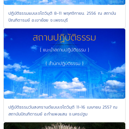
ปฏิบัติธรรมแบบเจโตวิมุติ 8-11 พฤศจิกายน. 2556 ณ สถาบัน
ปัณฑิตารมย์ อ.เขาย้อย จ.เพชรบุรี
ปฏิบัติธรรมวันสงกรานต์แบบเจโตวิมุติ 11-16 เมษายน 2557 ณ
สถาบันปัณฑิตารมย์ อ.กำแพงแสน จ.นครปฐม