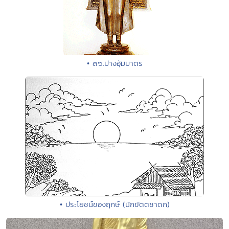
• ๓๖.ปางอุ้มบาตร
• ประโยชน์ของฤกษ์ (นักขัตตชาดก)