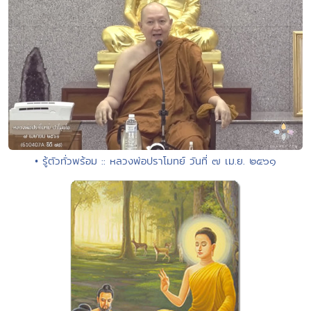
• รู้ตัวทั่วพร้อม :: หลวงพ่อปราโมทย์ วันที่ ๗ เม.ย. ๒๕๖๑