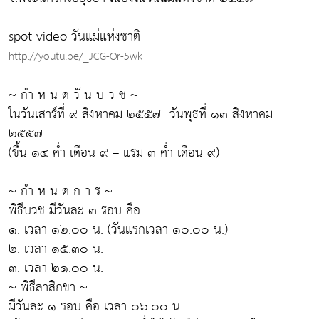
spot video วันแม่แห่งชาติ
http://youtu.be/_JCG-Or-5wk
~ กำ ห น ด วั น บ ว ช ~
ในวันเสาร์ที่ ๙ สิงหาคม ๒๕๕๗- วันพุธที่ ๑๓ สิงหาคม
๒๕๕๗
(ขึ้น ๑๔ ค่ำ เดือน ๙ – แรม ๓ ค่ำ เดือน ๙)
~ กำ ห น ด ก า ร ~
พิธีบวช มีวันละ ๓ รอบ คือ
๑. เวลา ๑๒.๐๐ น. (วันแรกเวลา ๑๐.๐๐ น.)
๒. เวลา ๑๕.๓๐ น.
๓. เวลา ๒๑.๐๐ น.
~ พิธีลาสิกขา ~
มีวันละ ๑ รอบ คือ เวลา ๐๖.๐๐ น.