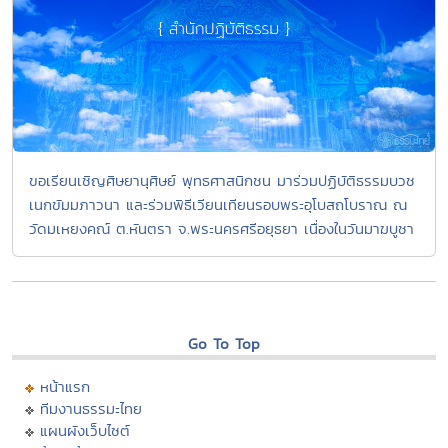
ขอเรียนเชิญศิษยานุศิษย์ พุทธศาสนิกชน มาร่วมปฏิบัติธรรมบวช
เนกขัมมภาวนา และร่วมพิธีเวียนเทียนรอบพระอุโบสถโบราณ ณ
วัดมเหยงคณ์ ต.หันตรา จ.พระนครศรีอยุธยา เนื่องในวันมาฆบูชา
Go To Top
หน้าแรก
ทีมงานธรรมะไทย
แผนผังเว็บไซต์