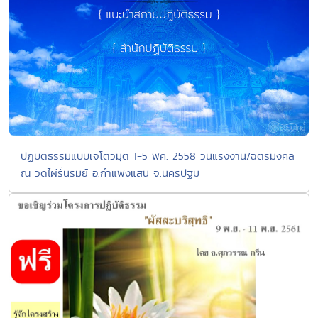
ปฏิบัติธรรมแบบเจโตวิมุติ 1-5 พค. 2558 วันแรงงาน/ฉัตรมงคล
ณ วัดไผ่รื่นรมย์ อ.กำแพงแสน จ.นครปฐม