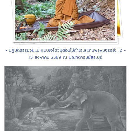
• ปฏิบัติธรรมวันแม่ แบบเจโตวิมุติอันไม่กำเริบ(แก่นพรหมจรรย์) 12 -
15 สิงหาคม 2569 ณ ปัณฑิตารมย์สระบุรี