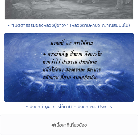
• "เมตตาธรรมของหลวงปู่ขาวฯ" (หลวงตามหาบัว ญาณสัมปันโน)
• มงคลที่ ๑๕ การให้ทาน - มงคล ๓๘ ประการ
#เนื้อหาที่เกี่ยวข้อง