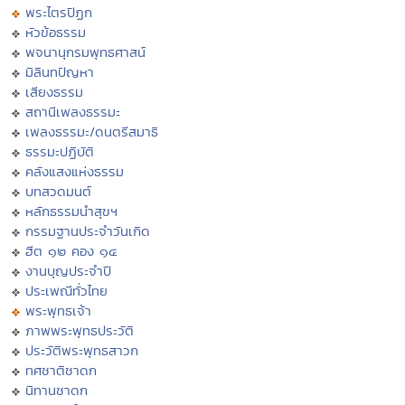
พระไตรปิฏก
หัวข้อธรรม
พจนานุกรมพุทธศาสน์
มิลินทปัญหา
เสียงธรรม
สถานีเพลงธรรมะ
เพลงธรรมะ/ดนตรีสมาธิ
ธรรมะปฏิบัติ
คลังแสงแห่งธรรม
บทสวดมนต์
หลักธรรมนำสุขฯ
กรรมฐานประจำวันเกิด
ฮีต ๑๒ คอง ๑๔
งานบุญประจำปี
ประเพณีทั่วไทย
พระพุทธเจ้า
ภาพพระพุทธประวัติ
ประวัติพระพุทธสาวก
ทศชาติชาดก
นิทานชาดก