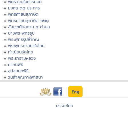
พุทธวจนในธรรมบท
มงคล ๓๘ ประการ
พุทธศาสนสุภาษิต
พุทธศาสนสุภาษิต ๖๒๑
สังเวชนียสถาน ๔ ตำบล
ปางพระพุทธรูป
พระพุทธรูปสำคัญ
พระพุทธศาสนาในไทย
ทำเนียบวัดไทย
พระอารามหลวง
ศาสนพิธี
อุปสมบทพิธี
วันสำคัญทางศาสนา
Eng
ธรรมะไทย