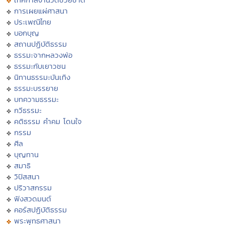
การเผยแผ่ศาสนา
ประเพณีไทย
บอกบุญ
สถานปฏิบัติธรรม
ธรรมะจากหลวงพ่อ
ธรรมะกับเยาวชน
นิทานธรรมะบันเทิง
ธรรมะบรรยาย
บทความธรรมะ
กวีธรรมะ
คติธรรม คำคม โดนใจ
กรรม
ศีล
บุญทาน
สมาธิ
วิปัสสนา
ปริวาสกรรม
ฟังสวดมนต์
คอร์สปฏิบัติธรรม
พระพุทธศาสนา