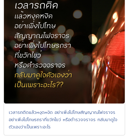
เวลารถติดแล้วหงุดหงิด อย่าเพิ่งไปโทษสัญญาณไฟจราจร
อย่าเพิ่งไปโทษรถราที่ขวักไขว่ หรือตำรวจจราจร กลับมาดูใจ
ตัวเองว่าเป็นเพราะอะไร