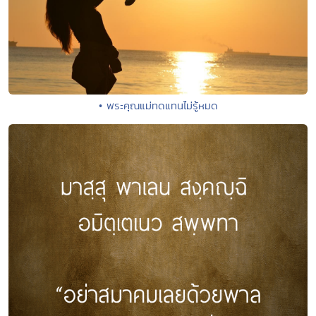
• พระคุณแม่ทดแทนไม่รู้หมด