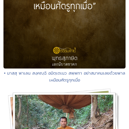
• มาสฺสุ พาเลน สงฺคญฺฉิ อมิตฺเตเนว สพฺพทา อย่าสมาคมเลยด้วยพาล
เหมือนศัตรูทุกเมื่อ