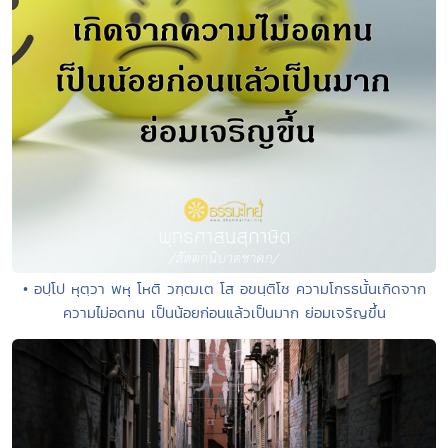
• อปฺโป หุตฺวา พหุ โหติ วฑฺฒเต โส อขนฺติโช ความโกรธนั้นเกิดจาก
ความไม่อดทน เป็นน้อยก่อนแล้วเป็นมาก ย่อมเจริญขึ้น