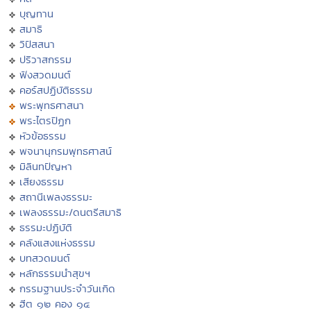
บุญทาน
สมาธิ
วิปัสสนา
ปริวาสกรรม
ฟังสวดมนต์
คอร์สปฏิบัติธรรม
พระพุทธศาสนา
พระไตรปิฏก
หัวข้อธรรม
พจนานุกรมพุทธศาสน์
มิลินทปัญหา
เสียงธรรม
สถานีเพลงธรรมะ
เพลงธรรมะ/ดนตรีสมาธิ
ธรรมะปฏิบัติ
คลังแสงแห่งธรรม
บทสวดมนต์
หลักธรรมนำสุขฯ
กรรมฐานประจำวันเกิด
ฮีต ๑๒ คอง ๑๔