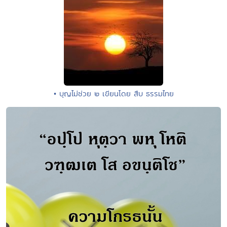
• บุญไม่ช่วย ๒ เขียนโดย สืบ ธรรมไทย