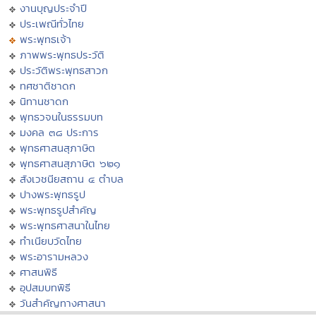
งานบุญประจำปี
ประเพณีทั่วไทย
พระพุทธเจ้า
ภาพพระพุทธประวัติ
ประวัติพระพุทธสาวก
ทศชาติชาดก
นิทานชาดก
พุทธวจนในธรรมบท
มงคล ๓๘ ประการ
พุทธศาสนสุภาษิต
พุทธศาสนสุภาษิต ๖๒๑
สังเวชนียสถาน ๔ ตำบล
ปางพระพุทธรูป
พระพุทธรูปสำคัญ
พระพุทธศาสนาในไทย
ทำเนียบวัดไทย
พระอารามหลวง
ศาสนพิธี
อุปสมบทพิธี
วันสำคัญทางศาสนา