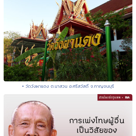
• วัดวังผาแดง ต.นาสวน อ.ศรีสวัสดิ์ จ.กาญจนบุรี