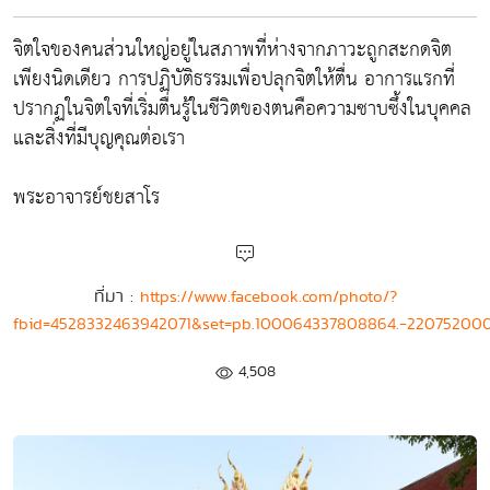
จิตใจของคนส่วนใหญ่อยู่ในสภาพที่ห่างจากภาวะถูกสะกดจิต
เพียงนิดเดียว การปฏิบัติธรรมเพื่อปลุกจิตให้ตื่น อาการแรกที่
ปรากฏในจิตใจที่เริ่มตื่นรู้ในชีวิตของตนคือความซาบซึ้งในบุคคล
และสิ่งที่มีบุญคุณต่อเรา
พระอาจารย์ชยสาโร
ที่มา :
https://www.facebook.com/photo/?
fbid=4528332463942071&set=pb.100064337808864.-22075200
4,508