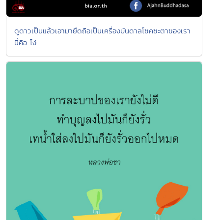
ดูดาวเป็นแล้วเอามายึดถือเป็นเครื่องบันดาลโชคชะตาของเรา
นี้คือ โง่