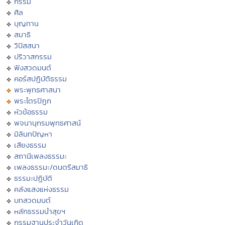
กรรม
ศีล
บุญทาน
สมาธิ
วิปัสสนา
ปริวาสกรรม
ฟังสวดมนต์
คอร์สปฏิบัติธรรม
พระพุทธศาสนา
พระไตรปิฏก
หัวข้อธรรม
พจนานุกรมพุทธศาสน์
มิลินทปัญหา
เสียงธรรม
สถานีเพลงธรรมะ
เพลงธรรมะ/ดนตรีสมาธิ
ธรรมะปฏิบัติ
คลังแสงแห่งธรรม
บทสวดมนต์
หลักธรรมนำสุขฯ
กรรมฐานประจำวันเกิด