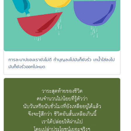
การละบาปของเรายังไม่ดี ทำบุญลงไปมันก็ยังรั่ว เทน้ำใส่ลงไป
มันก็ยังรั่วออกไปหมด