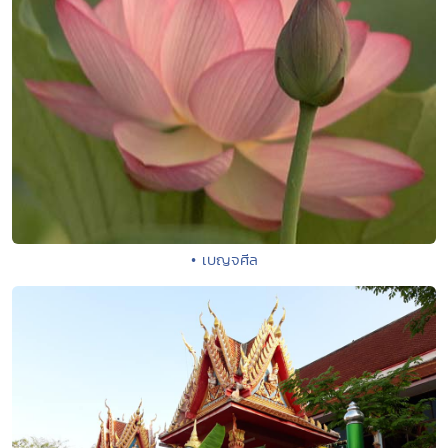
• เบญจศีล