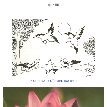
4,513
• นกกระจาบ (สัมโมทมานชาดก)