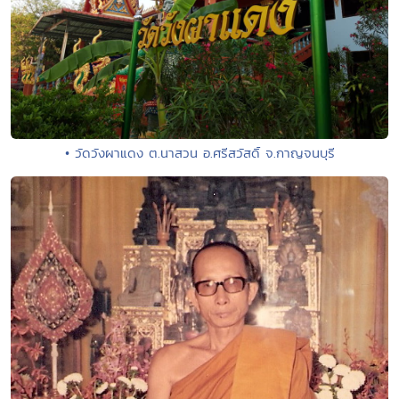
• วัดวังผาแดง ต.นาสวน อ.ศรีสวัสดิ์ จ.กาญจนบุรี