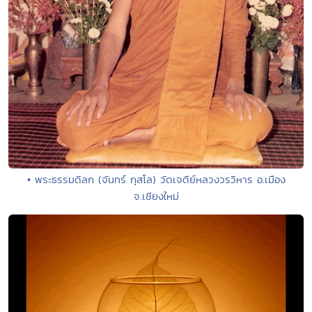
• พระธรรมดิลก (จันทร์ กุสโล) วัดเจดีย์หลวงวรวิหาร อ.เมือง
จ.เชียงใหม่