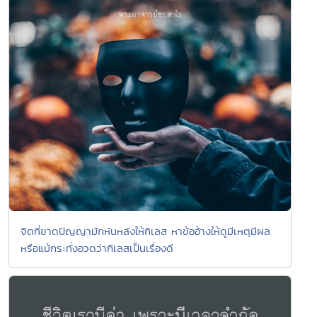
จิตที่ขาดปัญญามักหันหลังให้กิเลส หาข้ออ้างให้ดูมีเหตุมีผล
หรือแม้กระทั่งอวดว่ากิเลสเป็นเรื่องดี