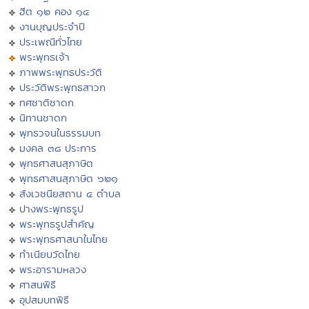
ฮีต ๑๒ คอง ๑๔
งานบุญประจำปี
ประเพณีทั่วไทย
พระพุทธเจ้า
ภาพพระพุทธประวัติ
ประวัติพระพุทธสาวก
ทศชาติชาดก
นิทานชาดก
พุทธวจนในธรรมบท
มงคล ๓๘ ประการ
พุทธศาสนสุภาษิต
พุทธศาสนสุภาษิต ๖๒๑
สังเวชนียสถาน ๔ ตำบล
ปางพระพุทธรูป
พระพุทธรูปสำคัญ
พระพุทธศาสนาในไทย
ทำเนียบวัดไทย
พระอารามหลวง
ศาสนพิธี
อุปสมบทพิธี