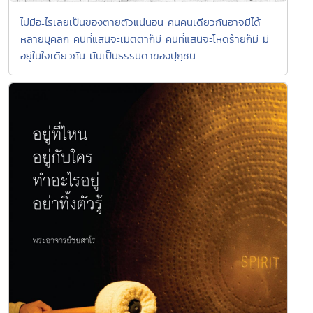
ไม่มีอะไรเลยเป็นของตายตัวแน่นอน คนคนเดียวกันอาจมีได้
หลายบุคลิก คนที่แสนจะเมตตาก็มี คนที่แสนจะโหดร้ายก็มี มี
อยู่ในใจเดียวกัน มันเป็นธรรมดาของปุถุชน