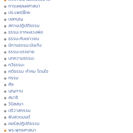
การเผยแผ่ศาสนา
ประเพณีไทย
บอกบุญ
สถานปฏิบัติธรรม
ธรรมะจากหลวงพ่อ
ธรรมะกับเยาวชน
นิทานธรรมะบันเทิง
ธรรมะบรรยาย
บทความธรรมะ
กวีธรรมะ
คติธรรม คำคม โดนใจ
กรรม
ศีล
บุญทาน
สมาธิ
วิปัสสนา
ปริวาสกรรม
ฟังสวดมนต์
คอร์สปฏิบัติธรรม
พระพุทธศาสนา