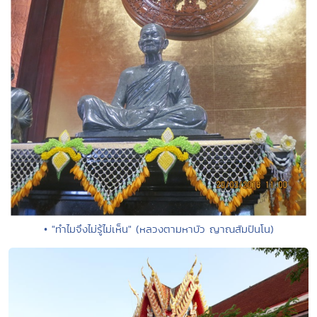
• "ทำไมจึงไม่รู้ไม่เห็น" (หลวงตามหาบัว ญาณสัมปันโน)