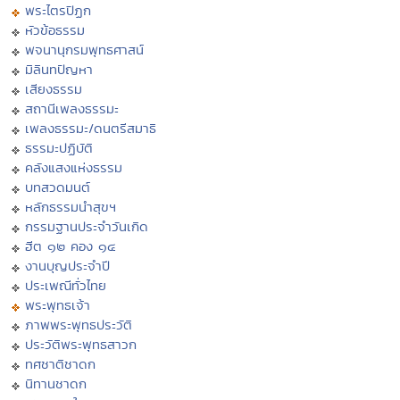
พระไตรปิฏก
หัวข้อธรรม
พจนานุกรมพุทธศาสน์
มิลินทปัญหา
เสียงธรรม
สถานีเพลงธรรมะ
เพลงธรรมะ/ดนตรีสมาธิ
ธรรมะปฏิบัติ
คลังแสงแห่งธรรม
บทสวดมนต์
หลักธรรมนำสุขฯ
กรรมฐานประจำวันเกิด
ฮีต ๑๒ คอง ๑๔
งานบุญประจำปี
ประเพณีทั่วไทย
พระพุทธเจ้า
ภาพพระพุทธประวัติ
ประวัติพระพุทธสาวก
ทศชาติชาดก
นิทานชาดก