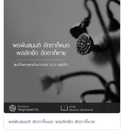
พอพ้นสมมติ อัตตาก็หมด พอเลิกยึด อัตตาก็หาย