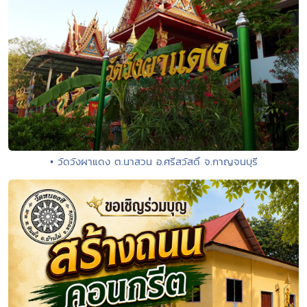
• วัดวังผาแดง ต.นาสวน อ.ศรีสวัสดิ์ จ.กาญจนบุรี