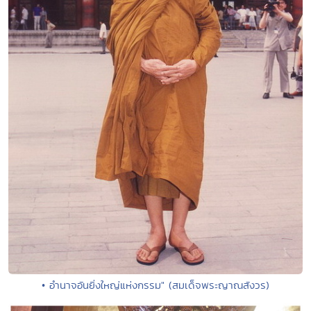
• อำนาจอันยิ่งใหญ่แห่งกรรม" (สมเด็จพระญาณสังวร)