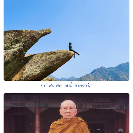
• คำพังเพย...ถ่มน้ำลายรดฟ้า