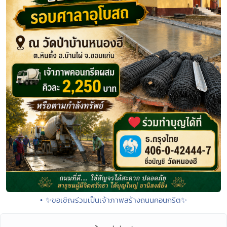
• ✨ขอเชิญร่วมเป็นเจ้าภาพสร้างถนนคอนกรีต✨