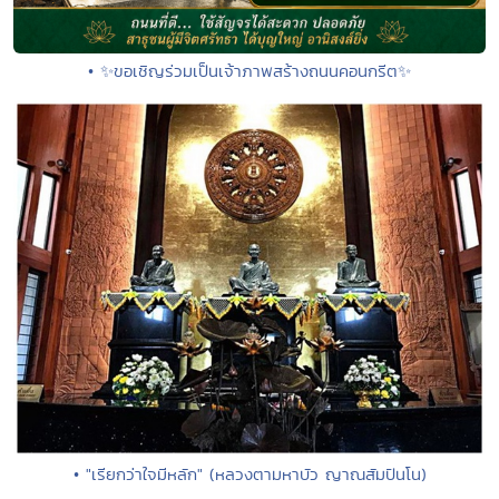
• ✨ขอเชิญร่วมเป็นเจ้าภาพสร้างถนนคอนกรีต✨
• "เรียกว่าใจมีหลัก" (หลวงตามหาบัว ญาณสัมปันโน)