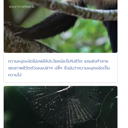
ความหงุดหงิดไม่เคยให้ประโยชน์อะไรกับชีวิต แถมยังทำลาย
คุณภาพชีวิตตัวเองเปล่าๆ ปลี้ๆ จึงนับว่าความหงุดหงิดเป็น
ความโง่