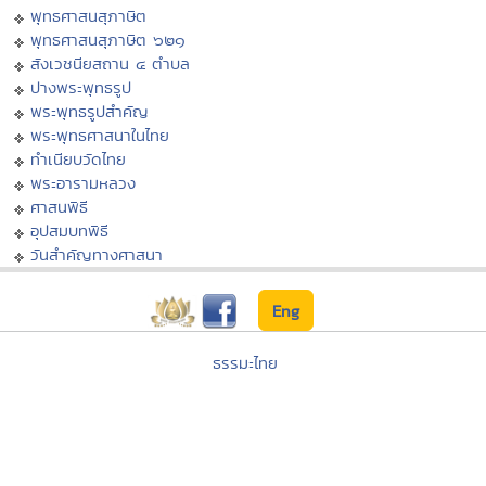
พุทธศาสนสุภาษิต
พุทธศาสนสุภาษิต ๖๒๑
สังเวชนียสถาน ๔ ตำบล
ปางพระพุทธรูป
พระพุทธรูปสำคัญ
พระพุทธศาสนาในไทย
ทำเนียบวัดไทย
พระอารามหลวง
ศาสนพิธี
อุปสมบทพิธี
วันสำคัญทางศาสนา
Eng
ธรรมะไทย