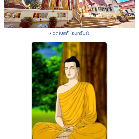
• วัดโบสถ์ (อินทร์บุรี)