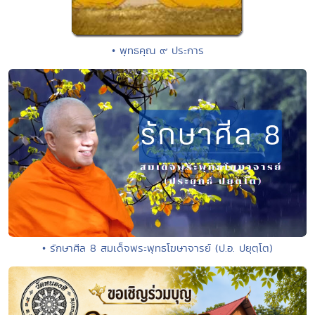
• พุทธคุณ ๙ ประการ
• รักษาศีล 8 สมเด็จพระพุทธโฆษาจารย์ (ป.อ. ปยุตฺโต)