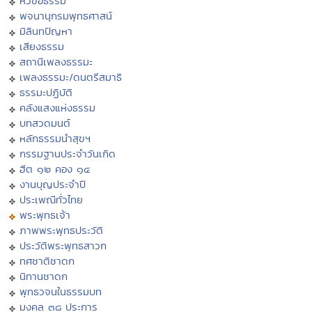
หัวข้อธรรม
พจนานุกรมพุทธศาสน์
มิลินทปัญหา
เสียงธรรม
สถานีเพลงธรรมะ
เพลงธรรมะ/ดนตรีสมาธิ
ธรรมะปฏิบัติ
คลังแสงแห่งธรรม
บทสวดมนต์
หลักธรรมนำสุขฯ
กรรมฐานประจำวันเกิด
ฮีต ๑๒ คอง ๑๔
งานบุญประจำปี
ประเพณีทั่วไทย
พระพุทธเจ้า
ภาพพระพุทธประวัติ
ประวัติพระพุทธสาวก
ทศชาติชาดก
นิทานชาดก
พุทธวจนในธรรมบท
มงคล ๓๘ ประการ