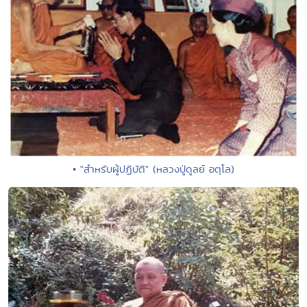
• "สำหรับผู้ปฏิบัติ" (หลวงปู่ดูลย์ อตุโล)