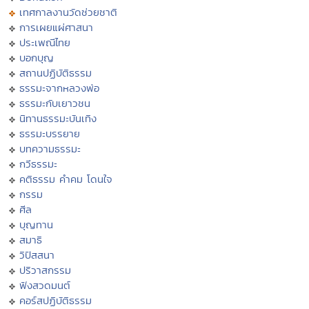
เทศกาลงานวัดช่วยชาติ
การเผยแผ่ศาสนา
ประเพณีไทย
บอกบุญ
สถานปฏิบัติธรรม
ธรรมะจากหลวงพ่อ
ธรรมะกับเยาวชน
นิทานธรรมะบันเทิง
ธรรมะบรรยาย
บทความธรรมะ
กวีธรรมะ
คติธรรม คำคม โดนใจ
กรรม
ศีล
บุญทาน
สมาธิ
วิปัสสนา
ปริวาสกรรม
ฟังสวดมนต์
คอร์สปฏิบัติธรรม