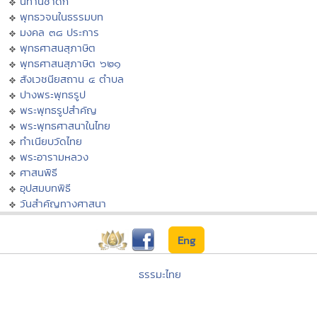
นิทานชาดก
พุทธวจนในธรรมบท
มงคล ๓๘ ประการ
พุทธศาสนสุภาษิต
พุทธศาสนสุภาษิต ๖๒๑
สังเวชนียสถาน ๔ ตำบล
ปางพระพุทธรูป
พระพุทธรูปสำคัญ
พระพุทธศาสนาในไทย
ทำเนียบวัดไทย
พระอารามหลวง
ศาสนพิธี
อุปสมบทพิธี
วันสำคัญทางศาสนา
Eng
ธรรมะไทย