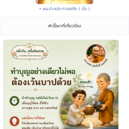
• ๕๘.ปางประทานอภัย ( นั่ง )
#เนื้อหาที่เกี่ยวข้อง