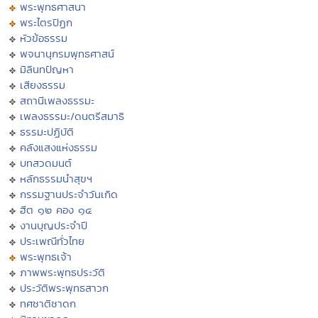
พระพุทธศาสนา
พระไตรปิฏก
หัวข้อธรรม
พจนานุกรมพุทธศาสน์
มิลินทปัญหา
เสียงธรรม
สถานีเพลงธรรมะ
เพลงธรรมะ/ดนตรีสมาธิ
ธรรมะปฏิบัติ
คลังแสงแห่งธรรม
บทสวดมนต์
หลักธรรมนำสุขฯ
กรรมฐานประจำวันเกิด
ฮีต ๑๒ คอง ๑๔
งานบุญประจำปี
ประเพณีทั่วไทย
พระพุทธเจ้า
ภาพพระพุทธประวัติ
ประวัติพระพุทธสาวก
ทศชาติชาดก