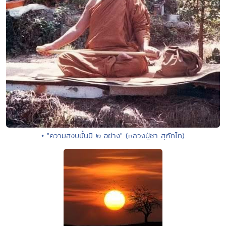
• "ความสงบนั้นมี ๒ อย่าง" (หลวงปู่ชา สุภัทฺโท)