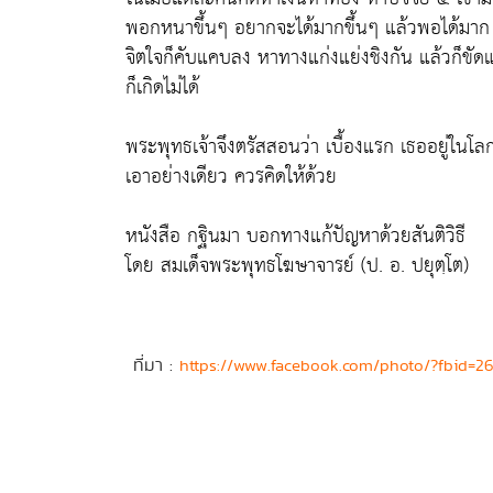
พอกหนาขึ้นๆ อยากจะได้มากขึ้นๆ แล้วพอได้มาก ก็
จิตใจก็คับแคบลง หาทางแก่งแย่งชิงกัน แล้วก็ขัดแย
ก็เกิดไม่ได้
พระพุทธเจ้าจึงตรัสสอนว่า เบื้องแรก เธออยู่ในโลก 
เอาอย่างเดียว ควรคิดให้ด้วย
หนังสือ กฐินมา บอกทางแก้ปัญหาด้วยสันติวิธี
โดย สมเด็จพระพุทธโฆษาจารย์ (ป. อ. ปยุตฺโต)
ที่มา :
https://www.facebook.com/photo/?fbid