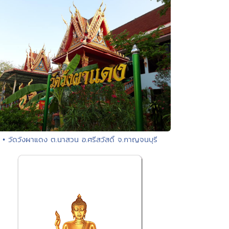
• วัดวังผาแดง ต.นาสวน อ.ศรีสวัสดิ์ จ.กาญจนบุรี