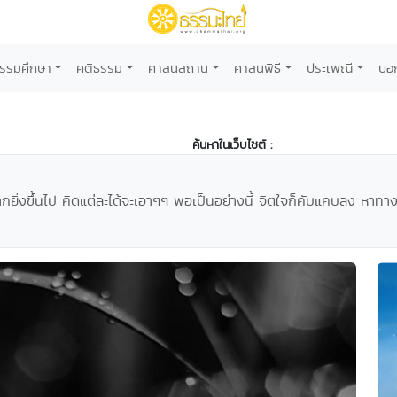
รรมศึกษา
คติธรรม
ศาสนสถาน
ศาสนพิธี
ประเพณี
บอ
ค้นหาในเว็บไซต์ :
ยิ่งขึ้นไป คิดแต่ละได้จะเอาๆๆ พอเป็นอย่างนี้ จิตใจก็คับแคบลง หาทางแ