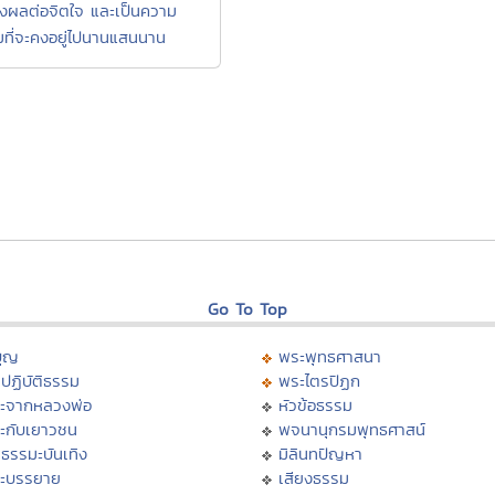
่งผลต่อจิตใจ และเป็นความ
ที่จะคงอยู่ไปนานแสนนาน
Go To Top
บุญ
พระพุทธศาสนา
ปฏิบัติธรรม
พระไตรปิฏก
ะจากหลวงพ่อ
หัวข้อธรรม
ะกับเยาวชน
พจนานุกรมพุทธศาสน์
ธรรมะบันเทิง
มิลินทปัญหา
ะบรรยาย
เสียงธรรม