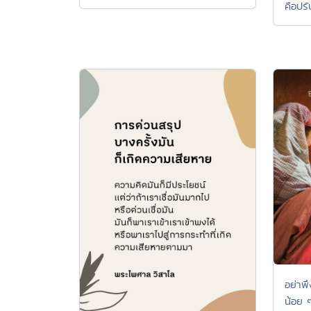
คือปรั
อย่าพ
น้อย 