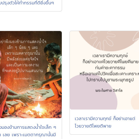
บปรุงตัวให้ทำกรรมที่ดียิ่งขึ้นๆ
เวลาเรามีความทุกข์ ก็อย่าเอาแต่
โวยวายตีโพยตีพาย
ึงมองข้ามการแสดงน้ำใจเล็ก ๆ
ๆ เลย เพราะเมตตากรุณานั้นมี