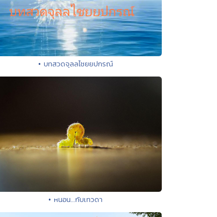
• บทสวดจุลลไชยยปกรณ์
• หนอน...กับเทวดา