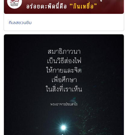
กิเลสชวนชิม