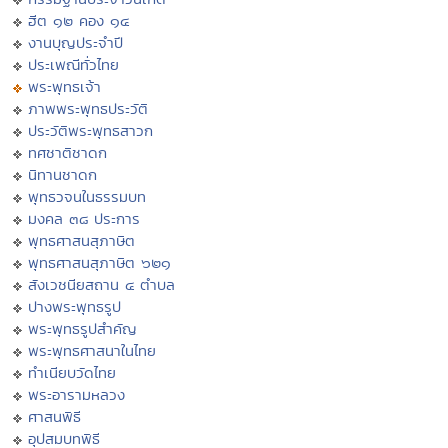
ฮีต ๑๒ คอง ๑๔
งานบุญประจำปี
ประเพณีทั่วไทย
พระพุทธเจ้า
ภาพพระพุทธประวัติ
ประวัติพระพุทธสาวก
ทศชาติชาดก
นิทานชาดก
พุทธวจนในธรรมบท
มงคล ๓๘ ประการ
พุทธศาสนสุภาษิต
พุทธศาสนสุภาษิต ๖๒๑
สังเวชนียสถาน ๔ ตำบล
ปางพระพุทธรูป
พระพุทธรูปสำคัญ
พระพุทธศาสนาในไทย
ทำเนียบวัดไทย
พระอารามหลวง
ศาสนพิธี
อุปสมบทพิธี