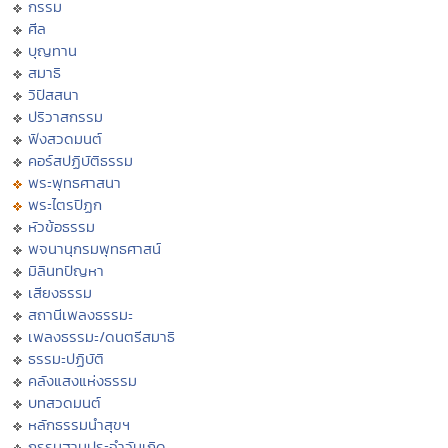
กรรม
ศีล
บุญทาน
สมาธิ
วิปัสสนา
ปริวาสกรรม
ฟังสวดมนต์
คอร์สปฏิบัติธรรม
พระพุทธศาสนา
พระไตรปิฏก
หัวข้อธรรม
พจนานุกรมพุทธศาสน์
มิลินทปัญหา
เสียงธรรม
สถานีเพลงธรรมะ
เพลงธรรมะ/ดนตรีสมาธิ
ธรรมะปฏิบัติ
คลังแสงแห่งธรรม
บทสวดมนต์
หลักธรรมนำสุขฯ
กรรมฐานประจำวันเกิด