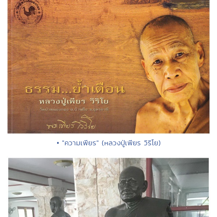
• "ความเพียร" (หลวงปู่เพียร วิริโย)