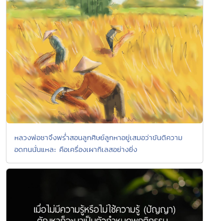
หลวงพ่อชาจึงพร่ำสอนลูกศิษย์ลูกหาอยู่เสมอว่าขันติความ
อดทนนั่นแหละ คือเครื่องเผากิเลสอย่างยิ่ง