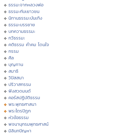
ธรรมะจากหลวงพ่อ
ธรรมะกับเยาวชน
นิทานธรรมะบันเทิง
ธรรมะบรรยาย
บทความธรรมะ
กวีธรรมะ
คติธรรม คำคม โดนใจ
กรรม
ศีล
บุญทาน
สมาธิ
วิปัสสนา
ปริวาสกรรม
ฟังสวดมนต์
คอร์สปฏิบัติธรรม
พระพุทธศาสนา
พระไตรปิฏก
หัวข้อธรรม
พจนานุกรมพุทธศาสน์
มิลินทปัญหา