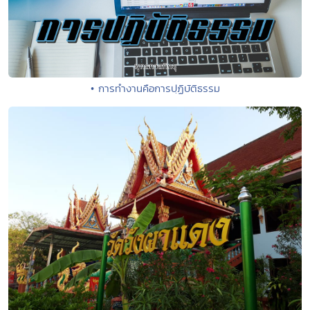
• การทำงานคือการปฺฏิบัติธรรม