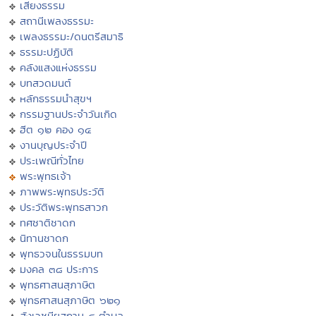
เสียงธรรม
สถานีเพลงธรรมะ
เพลงธรรมะ/ดนตรีสมาธิ
ธรรมะปฏิบัติ
คลังแสงแห่งธรรม
บทสวดมนต์
หลักธรรมนำสุขฯ
กรรมฐานประจำวันเกิด
ฮีต ๑๒ คอง ๑๔
งานบุญประจำปี
ประเพณีทั่วไทย
พระพุทธเจ้า
ภาพพระพุทธประวัติ
ประวัติพระพุทธสาวก
ทศชาติชาดก
นิทานชาดก
พุทธวจนในธรรมบท
มงคล ๓๘ ประการ
พุทธศาสนสุภาษิต
พุทธศาสนสุภาษิต ๖๒๑
สังเวชนียสถาน ๔ ตำบล