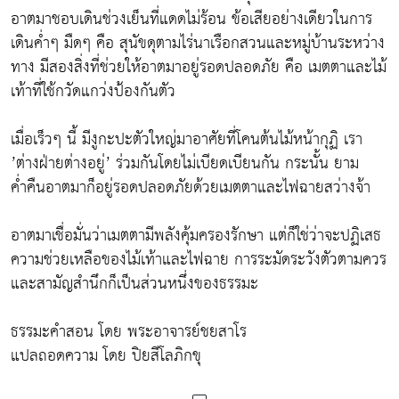
อาตมาชอบเดินช่วงเย็นที่แดดไม่ร้อน ข้อเสียอย่างเดียวในการ
เดินค่ำๆ มืดๆ คือ สุนัขดุตามไร่นาเรือกสวนและหมู่บ้านระหว่าง
ทาง มีสองสิ่งที่ช่วยให้อาตมาอยู่รอดปลอดภัย คือ เมตตาและไม้
เท้าที่ใช้กวัดแกว่งป้องกันตัว
เมื่อเร็วๆ นี้ มีงูกะปะตัวใหญ่มาอาศัยที่โคนต้นไม้หน้ากุฏิ เรา
’ต่างฝ่ายต่างอยู่’ ร่วมกันโดยไม่เบียดเบียนกัน กระนั้น ยาม
ค่ำคืนอาตมาก็อยู่รอดปลอดภัยด้วยเมตตาและไฟฉายสว่างจ้า
อาตมาเชื่อมั่นว่าเมตตามีพลังคุ้มครองรักษา แต่ก็ใช่ว่าจะปฏิเสธ
ความช่วยเหลือของไม้เท้าและไฟฉาย การระมัดระวังตัวตามควร
และสามัญสำนึกก็เป็นส่วนหนึ่งของธรรมะ
ธรรมะคำสอน โดย พระอาจารย์ชยสาโร
แปลถอดความ โดย ปิยสีโลภิกขุ