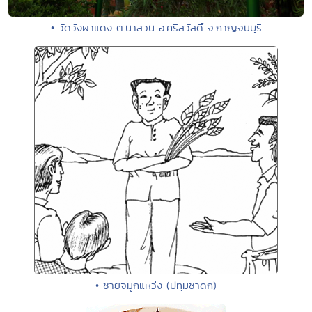
• วัดวังผาแดง ต.นาสวน อ.ศรีสวัสดิ์ จ.กาญจนบุรี
• ชายจมูกแหว่ง (ปทุมชาดก)