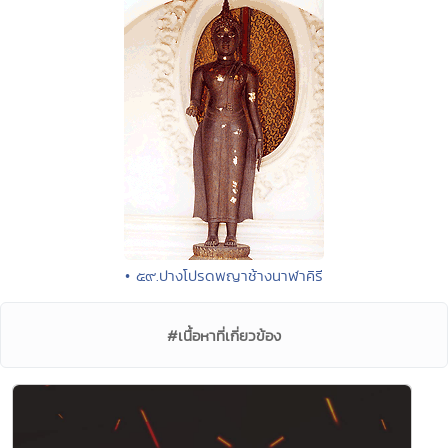
• ๕๙.ปางโปรดพญาช้างนาฬาคิรี
#เนื้อหาที่เกี่ยวข้อง