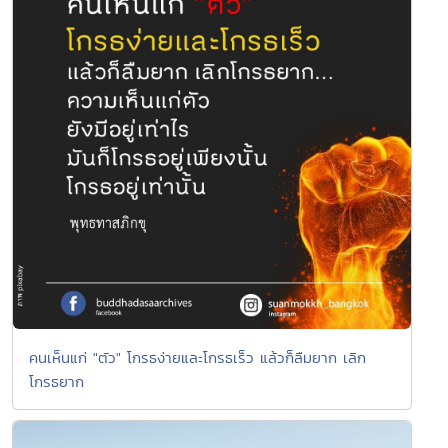
คนเห็นแก่ "ตัว" โกรธง่ายและโกรธเร็ว แล้วก็ลืมยาก เลิก
โกรธยาก