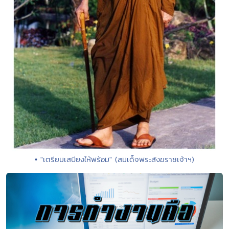
• "เตรียมเสบียงให้พร้อม" (สมเด็จพระสังฆราชเจ้าฯ)