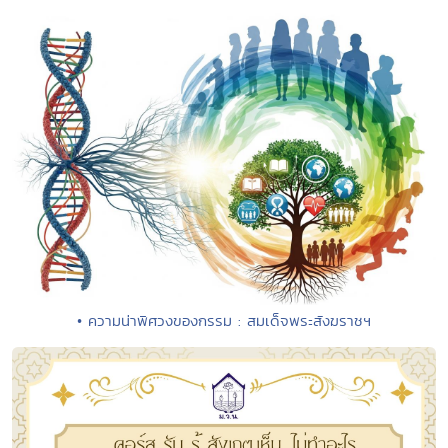
• ความน่าพิศวงของกรรม : สมเด็จพระสังฆราชฯ