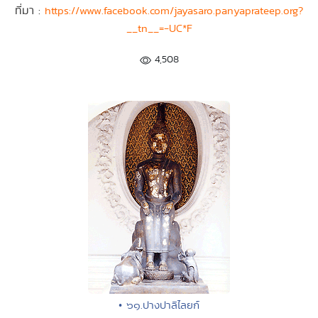
ที่มา :
https://www.facebook.com/jayasaro.panyaprateep.org?
__tn__=-UC*F
4,508
• ๖๑.ปางปาลิไลยก์