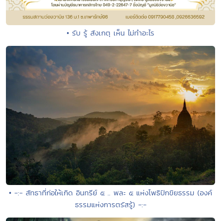
• รับ รู้ สังเกตุ เห็น ไม่ทำอะไร
• -:- สัทธาที่ก่อให้เกิด อินทรีย์ ๕ .. พละ ๕ แห่งโพธิปักขิยธรรม (องค์
ธรรมแห่งการตรัสรู้) -:-