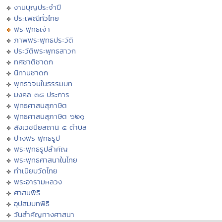
งานบุญประจำปี
ประเพณีทั่วไทย
พระพุทธเจ้า
ภาพพระพุทธประวัติ
ประวัติพระพุทธสาวก
ทศชาติชาดก
นิทานชาดก
พุทธวจนในธรรมบท
มงคล ๓๘ ประการ
พุทธศาสนสุภาษิต
พุทธศาสนสุภาษิต ๖๒๑
สังเวชนียสถาน ๔ ตำบล
ปางพระพุทธรูป
พระพุทธรูปสำคัญ
พระพุทธศาสนาในไทย
ทำเนียบวัดไทย
พระอารามหลวง
ศาสนพิธี
อุปสมบทพิธี
วันสำคัญทางศาสนา