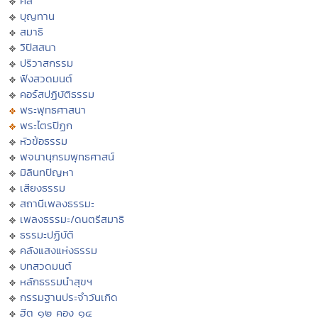
ศีล
บุญทาน
สมาธิ
วิปัสสนา
ปริวาสกรรม
ฟังสวดมนต์
คอร์สปฏิบัติธรรม
พระพุทธศาสนา
พระไตรปิฏก
หัวข้อธรรม
พจนานุกรมพุทธศาสน์
มิลินทปัญหา
เสียงธรรม
สถานีเพลงธรรมะ
เพลงธรรมะ/ดนตรีสมาธิ
ธรรมะปฏิบัติ
คลังแสงแห่งธรรม
บทสวดมนต์
หลักธรรมนำสุขฯ
กรรมฐานประจำวันเกิด
ฮีต ๑๒ คอง ๑๔