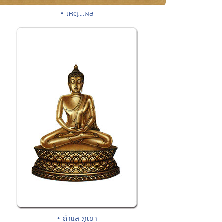
• เหตุ....ผล
• ถ้ำและภูเขา