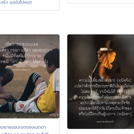
รุงรัง นุงนังไปหมด
เราขยายขอบเขตของเมตตา