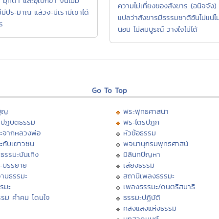
 มุทิตา และอุเบกขา จนไม่มี
ความไม่เที่ยงของสังขาร (อนิจจัง)
ไม่มีประมาณ แล้วจะมีเรามีเขาได้
แปลว่าสังขารมีธรรมชาติอันไม่แน่ไม
ร
นอน ไม่สมบูรณ์ วางใจไม่ได้
Go To Top
บุญ
พระพุทธศาสนา
ปฏิบัติธรรม
พระไตรปิฏก
ะจากหลวงพ่อ
หัวข้อธรรม
ะกับเยาวชน
พจนานุกรมพุทธศาสน์
ธรรมะบันเทิง
มิลินทปัญหา
ะบรรยาย
เสียงธรรม
ามธรรมะ
สถานีเพลงธรรมะ
รรมะ
เพลงธรรมะ/ดนตรีสมาธิ
รรม คำคม โดนใจ
ธรรมะปฏิบัติ
ม
คลังแสงแห่งธรรม
บทสวดมนต์