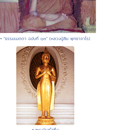
• "ธรรมเมตตา ฉบับที่ ๑๓" (หลวงปู่สิม พุทธาจาโร)
• ๒๔.ปางรำพึง