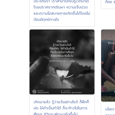
ประจักษ์ว่า เราสามารถรับรู้เวทนาได้
ที่คอ 
โดยปราศจากตัณหา ความเจ็บปวด
และความไม่สบายกายเกิดขึ้นได้โดยไม่
ต้องมีทุกข์ทางใจ
เกิดมาแล้ว รู้ว่าอะไรอย่างไรดี ก็ฝึกก็
หัด ให้ทำเป็นทำได้ ก็จะก้าวไปในการ
เมื่อ
ศึกษา ชีวิตจะพัฒนายิ่งขึ้นไป