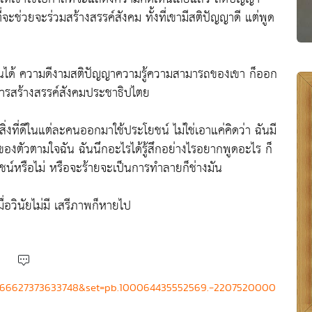
จะช่วยจะร่วมสร้างสรรค์สังคม ทั้งที่เขามีสติปัญญาดี แต่พูด
็นได้ ความดีงามสติปัญญาความรู้ความสามารถของเขา ก็ออก
ารสร้างสรรค์สังคมประชาธิปไตย
ิ่งที่ดีในแต่ละคนออกมาใช้ประโยชน์ ไม่ใช่เอาแค่คิดว่า ฉันมี
งตัวตามใจฉัน ฉันนึกอะไรได้รู้สึกอย่างไรอยากพูดอะไร ก็
ชน์หรือไม่ หรือจะร้ายจะเป็นการทำลายก็ช่างมัน
อวินัยไม่มี เสรีภาพก็หายไป
=2566627373633748&set=pb.100064435552569.-2207520000