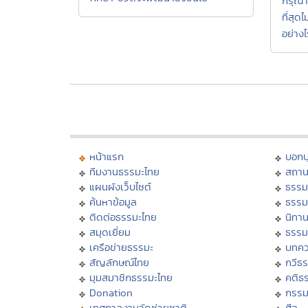
กรุณา
ที่สุด
อย่างไ
หน้าแรก
บอก
ทีมงานธรรมะไทย
สถาน
แผนผังเว็บไซต์
ธรรม
ค้นหาข้อมูล
ธรรม
ติดต่อธรรมะไทย
นิทาน
สมุดเยี่ยม
ธรรม
เครือข่ายธรรมะ
บทคว
สัญลักษณ์ไทย
กวีธ
มุมสมาชิกธรรมะไทย
คติธ
Donation
กรร
เทศกาลงานวัดช่วยชาติ
ศีล