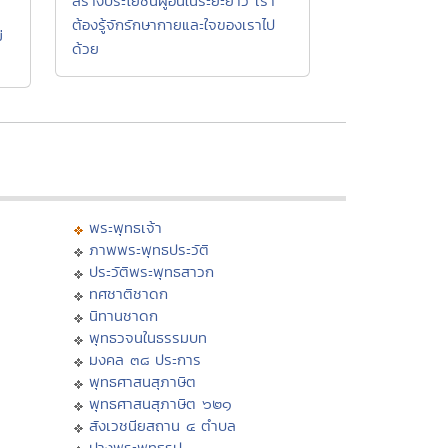
สร้างประโยชน์ผู้อื่นในระยะยาว เรา
ต้องรู้จักรักษากายและใจของเราไป
่
ด้วย
พระพุทธเจ้า
ภาพพระพุทธประวัติ
ประวัติพระพุทธสาวก
ทศชาติชาดก
นิทานชาดก
พุทธวจนในธรรมบท
มงคล ๓๘ ประการ
พุทธศาสนสุภาษิต
พุทธศาสนสุภาษิต ๖๒๑
สังเวชนียสถาน ๔ ตำบล
ปางพระพุทธรูป