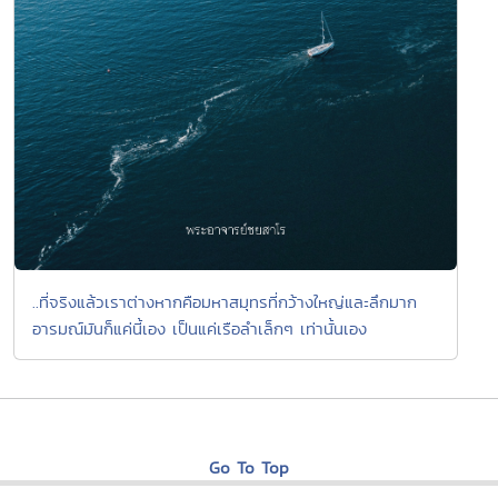
..ที่จริงแล้วเราต่างหากคือมหาสมุทรที่กว้างใหญ่และลึกมาก
อารมณ์มันก็แค่นี้เอง เป็นแค่เรือลำเล็กๆ เท่านั้นเอง
Go To Top