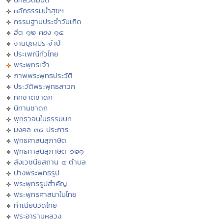
หลักธรรมนำสุขฯ
กรรมฐานประจำวันเกิด
ฮีต ๑๒ คอง ๑๔
งานบุญประจำปี
ประเพณีทั่วไทย
พระพุทธเจ้า
ภาพพระพุทธประวัติ
ประวัติพระพุทธสาวก
ทศชาติชาดก
นิทานชาดก
พุทธวจนในธรรมบท
มงคล ๓๘ ประการ
พุทธศาสนสุภาษิต
พุทธศาสนสุภาษิต ๖๒๑
สังเวชนียสถาน ๔ ตำบล
ปางพระพุทธรูป
พระพุทธรูปสำคัญ
พระพุทธศาสนาในไทย
ทำเนียบวัดไทย
พระอารามหลวง