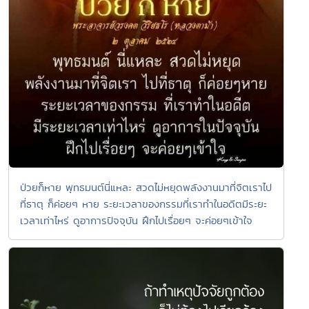
ป่วยก็หาย พุทธมนต์นี่แหละ สวดไม่หยุดพลังงานมาที่จิตเราไป
ที่ธาตุ ก็ค่อยๆ หาย ระยะเวลาของกรรมที่เราทำในอดีตมีระยะ
เวลาเท่าไหร่ ดูอาการปัจจุบัน ฝึกไปเรื่อยๆ จะค่อยๆเข้าใจ