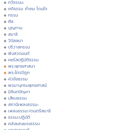
กวีธรรมะ
คติธรรม คำคม โดนใจ
กรรม
ศีล
บุญทาน
สมาธิ
วิปัสสนา
ปริวาสกรรม
ฟังสวดมนต์
คอร์สปฏิบัติธรรม
พระพุทธศาสนา
พระไตรปิฏก
หัวข้อธรรม
พจนานุกรมพุทธศาสน์
มิลินทปัญหา
เสียงธรรม
สถานีเพลงธรรมะ
เพลงธรรมะ/ดนตรีสมาธิ
ธรรมะปฏิบัติ
คลังแสงแห่งธรรม
บทสวดมนต์