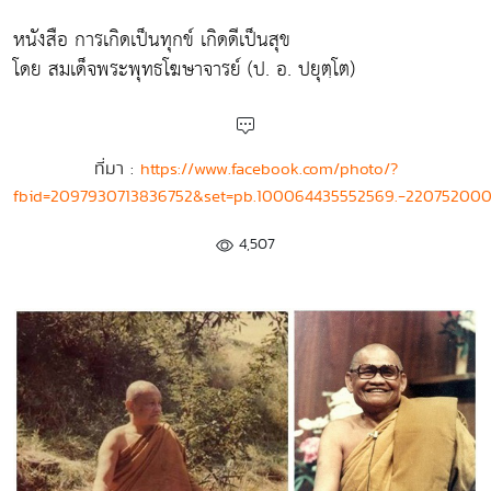
หนังสือ การเกิดเป็นทุกข์ เกิดดีเป็นสุข
โดย สมเด็จพระพุทธโฆษาจารย์ (ป. อ. ปยุตฺโต)
ที่มา :
https://www.facebook.com/photo/?
fbid=2097930713836752&set=pb.100064435552569.-22075200
4,507