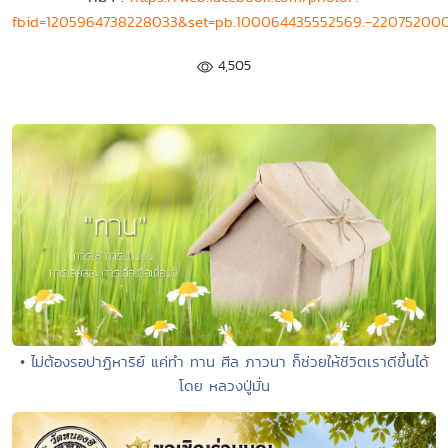
fbid=1205964738228033&set=pb.100064435552569.-22075200
4,505
• ไม่ต้องรอปาฏิหาริย์ แค่ทำ ทาน ศีล ภาวนา ก็ช่วยให้ชีวิตเราดีขึ้นได้
โดย หลวงปู่มั่น