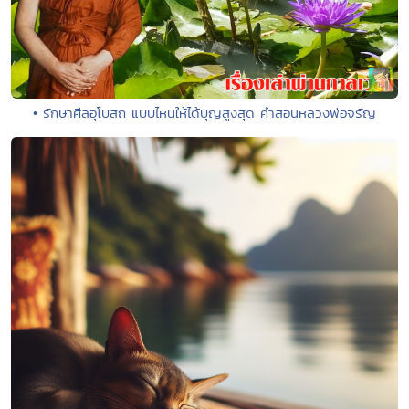
• รักษาศีลอุโบสถ แบบไหนให้ได้บุญสูงสุด คำสอนหลวงพ่อจรัญ