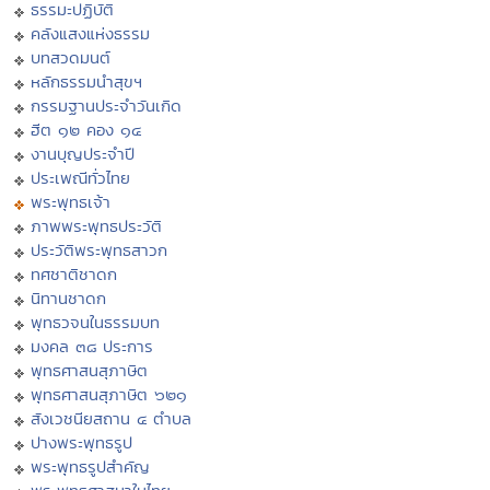
ธรรมะปฏิบัติ
คลังแสงแห่งธรรม
บทสวดมนต์
หลักธรรมนำสุขฯ
กรรมฐานประจำวันเกิด
ฮีต ๑๒ คอง ๑๔
งานบุญประจำปี
ประเพณีทั่วไทย
พระพุทธเจ้า
ภาพพระพุทธประวัติ
ประวัติพระพุทธสาวก
ทศชาติชาดก
นิทานชาดก
พุทธวจนในธรรมบท
มงคล ๓๘ ประการ
พุทธศาสนสุภาษิต
พุทธศาสนสุภาษิต ๖๒๑
สังเวชนียสถาน ๔ ตำบล
ปางพระพุทธรูป
พระพุทธรูปสำคัญ