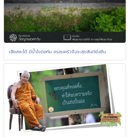
เสียสละได้ มีน้ำใจต่อกัน ครอบครัวจึงจะสุขสันต์ยั่งยืน