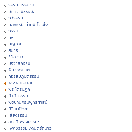
ธรรมะบรรยาย
บทความธรรมะ
กวีธรรมะ
คติธรรม คำคม โดนใจ
กรรม
ศีล
บุญทาน
สมาธิ
วิปัสสนา
ปริวาสกรรม
ฟังสวดมนต์
คอร์สปฏิบัติธรรม
พระพุทธศาสนา
พระไตรปิฏก
หัวข้อธรรม
พจนานุกรมพุทธศาสน์
มิลินทปัญหา
เสียงธรรม
สถานีเพลงธรรมะ
เพลงธรรมะ/ดนตรีสมาธิ