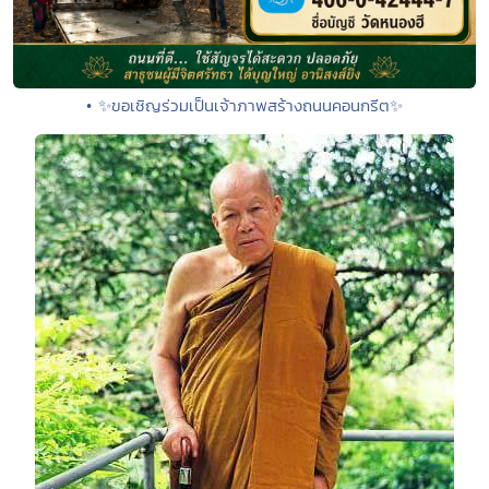
• ✨ขอเชิญร่วมเป็นเจ้าภาพสร้างถนนคอนกรีต✨