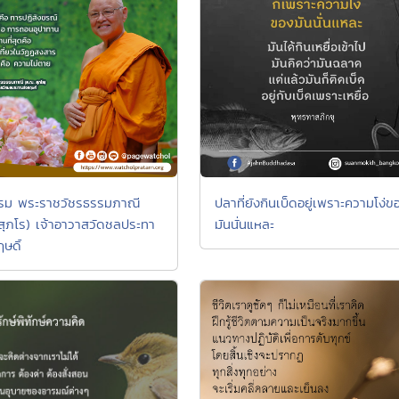
รม พระราชวัชรธรรมภาณี
ปลาที่ยังกินเบ็ดอยู่เพราะความโง่ข
 สุภโร) เจ้าอาวาสวัดชลประทา
มันนั่นแหละ
ษดิ์