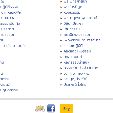
บุญ
พระพุทธศาสนา
ปฏิบัติธรรม
พระไตรปิฏก
ะจากหลวงพ่อ
หัวข้อธรรม
ะกับเยาวชน
พจนานุกรมพุทธศาสน์
ธรรมะบันเทิง
มิลินทปัญหา
ะบรรยาย
เสียงธรรม
ามธรรมะ
สถานีเพลงธรรมะ
รรมะ
เพลงธรรมะ/ดนตรีสมาธิ
รรม คำคม โดนใจ
ธรรมะปฏิบัติ
ม
คลังแสงแห่งธรรม
บทสวดมนต์
าน
หลักธรรมนำสุขฯ
กรรมฐานประจำวันเกิด
สนา
ฮีต ๑๒ คอง ๑๔
าสกรรม
งานบุญประจำปี
วดมนต์
ประเพณีทั่วไทย
ปฏิบัติธรรม
Eng