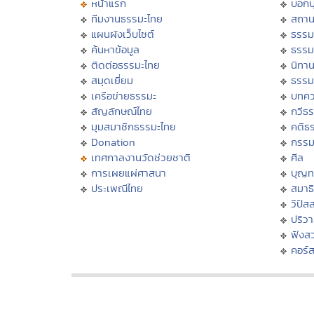
หน้าแรก
บอก
ทีมงานธรรมะไทย
สถาน
แผนผังเว็บไซต์
ธรรม
ค้นหาข้อมูล
ธรรม
ติดต่อธรรมะไทย
นิทาน
สมุดเยี่ยม
ธรรม
เครือข่ายธรรมะ
บทคว
สัญลักษณ์ไทย
กวีธ
มุมสมาชิกธรรมะไทย
คติธ
Donation
กรร
เทศกาลงานวัดช่วยชาติ
ศีล
การเผยแผ่ศาสนา
บุญท
ประเพณีไทย
สมาธิ
วิปัส
ปริว
ฟังส
คอร์ส