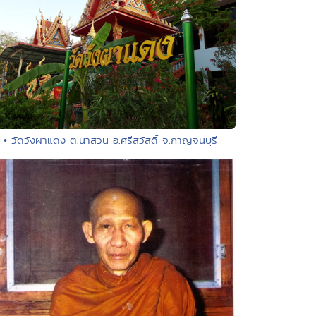
• วัดวังผาแดง ต.นาสวน อ.ศรีสวัสดิ์ จ.กาญจนบุรี