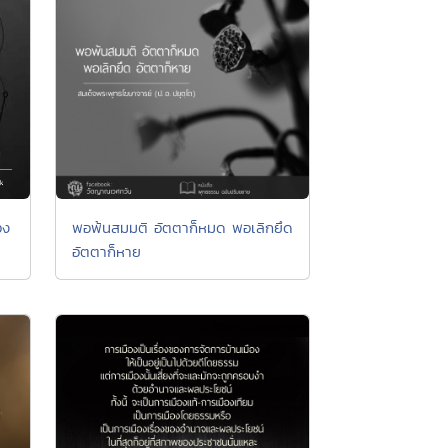
อง
พอพ้นสมมติ อัตตาก็หมด พอเลิกยึด
อัตตาก็หาย