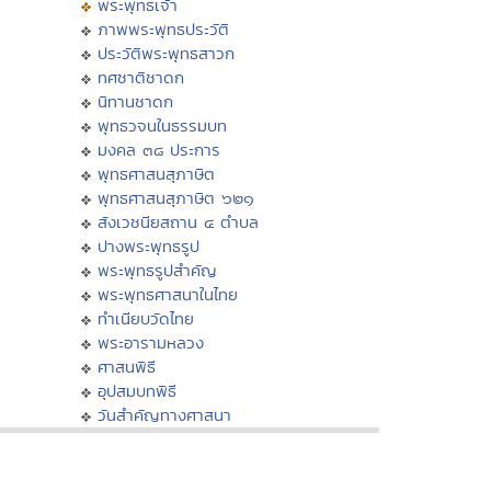
พระพุทธเจ้า
ภาพพระพุทธประวัติ
ประวัติพระพุทธสาวก
ทศชาติชาดก
นิทานชาดก
พุทธวจนในธรรมบท
มงคล ๓๘ ประการ
พุทธศาสนสุภาษิต
พุทธศาสนสุภาษิต ๖๒๑
สังเวชนียสถาน ๔ ตำบล
ปางพระพุทธรูป
พระพุทธรูปสำคัญ
พระพุทธศาสนาในไทย
ทำเนียบวัดไทย
พระอารามหลวง
ศาสนพิธี
อุปสมบทพิธี
วันสำคัญทางศาสนา