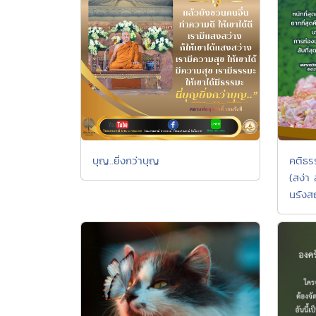
บุญ..ยิ่งกว่าบุญ
คติธร
(สง่า
นรังสฤ