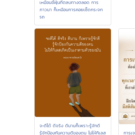
เหมือนขี้ฝุ่นที่ตลบทางตลอด การ
ภาวนา ก็เหมือนการคอยเช็ดกระจก
รถ
จะดีได้ ดีจริง ดีนานก็เพราะรู้จักดี
การเจ
รู้จักป้องกันความดีของตน ไม่ให้กิเลส