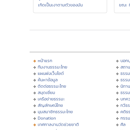
ขณะ ที
เกิดเป็นเงาตามตัวของมัน
หน้าแรก
บอก
ทีมงานธรรมะไทย
สถาน
แผนผังเว็บไซต์
ธรรม
ค้นหาข้อมูล
ธรรม
ติดต่อธรรมะไทย
นิทาน
สมุดเยี่ยม
ธรรม
เครือข่ายธรรมะ
บทคว
สัญลักษณ์ไทย
กวีธ
มุมสมาชิกธรรมะไทย
คติธ
Donation
กรร
เทศกาลงานวัดช่วยชาติ
ศีล