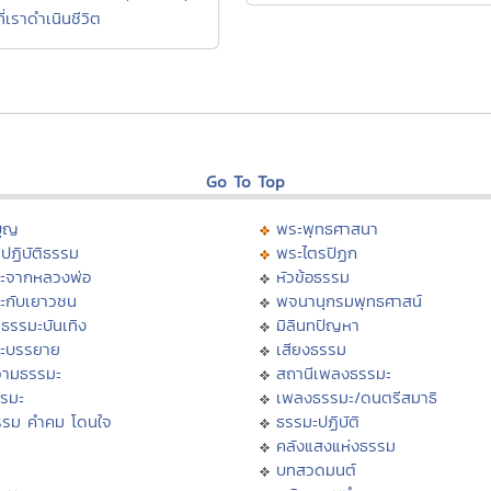
่เราดำเนินชีวิต
Go To Top
บุญ
พระพุทธศาสนา
ปฏิบัติธรรม
พระไตรปิฏก
ะจากหลวงพ่อ
หัวข้อธรรม
ะกับเยาวชน
พจนานุกรมพุทธศาสน์
ธรรมะบันเทิง
มิลินทปัญหา
ะบรรยาย
เสียงธรรม
ามธรรมะ
สถานีเพลงธรรมะ
รรมะ
เพลงธรรมะ/ดนตรีสมาธิ
รรม คำคม โดนใจ
ธรรมะปฏิบัติ
ม
คลังแสงแห่งธรรม
บทสวดมนต์