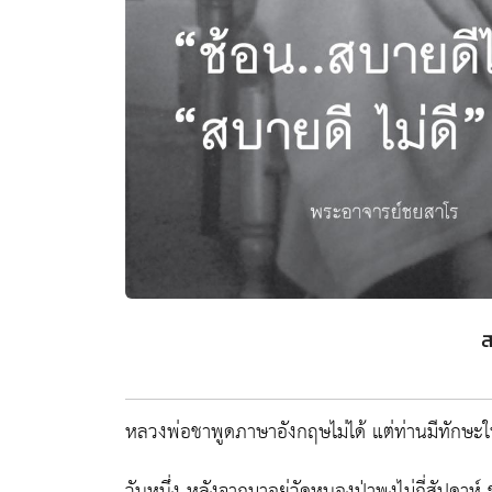
ส
หลวงพ่อชาพูดภาษาอังกฤษไม่ได้ แต่ท่านมีทักษะในก
วันหนึ่ง หลังจากมาอยู่วัดหนองป่าพงไม่กี่สัปดา