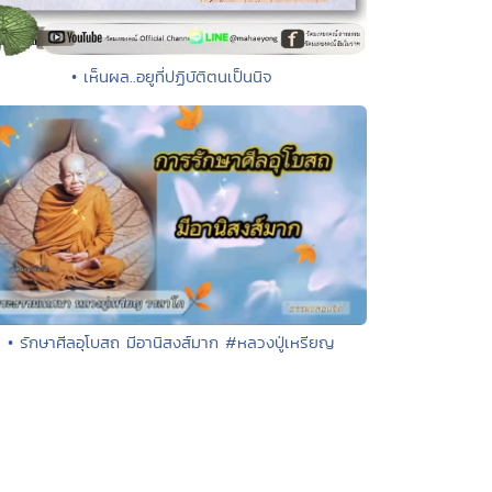
• เห็นผล..อยูที่ปฏิบัติตนเป็นนิจ
• รักษาศีลอุโบสถ มีอานิสงส์มาก #หลวงปู่เหรียญ