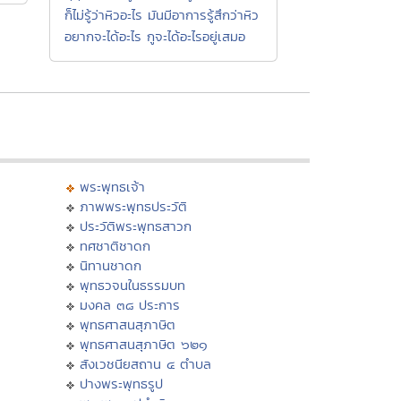
ก็ไม่รู้ว่าหิวอะไร มันมีอาการรู้สึกว่าหิว
อยากจะได้อะไร กูจะได้อะไรอยู่เสมอ
พระพุทธเจ้า
ภาพพระพุทธประวัติ
ประวัติพระพุทธสาวก
ทศชาติชาดก
นิทานชาดก
พุทธวจนในธรรมบท
มงคล ๓๘ ประการ
พุทธศาสนสุภาษิต
พุทธศาสนสุภาษิต ๖๒๑
สังเวชนียสถาน ๔ ตำบล
ปางพระพุทธรูป