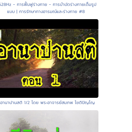
528Hz - การฟื้นฟูร่างกาย - การบำบัดร่างกายเต็มรูป
แบบ | การรักษาทางอารมณ์และร่างกาย #8
 อานาปานสติ 1/2 โดย พระอาจารย์สมภพ โชติปัญโญ