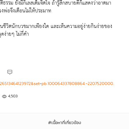
ัติธรรม ยังมีกิเลสเต็มจิตใจ ถ้ารู้สึกสบายดีก็แสดงว่าอาตมา
วงพ่อจึงเตือนไม่ให้ประมาท
ในชีวิตนักบวชมากเพียงใด และเห็นความอยู่ง่ายกินง่ายของ
ูดง่ายๆ ไม่กี่คำ
4426513464123972&set=pb.100064337808864.-2207520000.
4,503
#เนื้อหาที่เกี่ยวข้อง