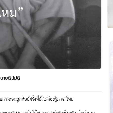
บายดี...ไม่ดี
ารสอนลูกศิษย์ฝรั่งที่ยังไม่ค่อยรู้ภาษาไทย
ห์ ขณะอาตมากวาดใบไม้อยู่ หลวงพ่อชาเดินตรวจวัดผ่านมา