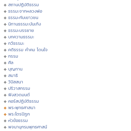
สถานปฏิบัติธรรม
ธรรมะจากหลวงพ่อ
ธรรมะกับเยาวชน
นิทานธรรมะบันเทิง
ธรรมะบรรยาย
บทความธรรมะ
กวีธรรมะ
คติธรรม คำคม โดนใจ
กรรม
ศีล
บุญทาน
สมาธิ
วิปัสสนา
ปริวาสกรรม
ฟังสวดมนต์
คอร์สปฏิบัติธรรม
พระพุทธศาสนา
พระไตรปิฏก
หัวข้อธรรม
พจนานุกรมพุทธศาสน์