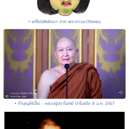
• แก้ไขนิสัยอิจฉา จาก พระภาวนาวิริยคุณ
• ทำบุญให้เป็น :: หลวงปู่ปราโมทย์ ปาโมชฺโช 8 ม.ค. 2567