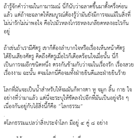
ถ้ารู้จักคำว่าจมในกามารมณ์ นี่ก็นับว่าฉลาดขึ้นมาตั้งครึ่งค่อน
แล้ว แต่ถ้าจะฉลาดให้สมบูรณ์ต้องรู้ว่ามันยังมีการจมแม้ในสิ่งที่
ไม่น่ารักไม่น่าพอใจ คือไปมัวหลงโกรธหลงเกลียดหลงอะไรกัน
อยู่
ถ้าเช่นถ้าเรามีศัตรู เขาก็ต้องลำบากใจหรือเรื่องเห็นหน้าศัตรู
ได้ยินเสียงศัตรู คิดถึงศัตรูเมื่อไรก็เดือดร้อนใจเมื่อนั้น นี่ก็
เป็นการจมอีกชนิดหนึ่ง ตรงกันข้ามกับว่าจมในเรื่องรัก เรื่องสวย
เรื่องงาม ฉะนั้น #จมโลกนี่คือจมทั้งฝ่ายยินดีและฝ่ายยินร้าย
โลกที่มันจะเป็นน้ำสำหรับให้จมมันก็ทางตา หู จมูก ลิ้น กาย ใจ
อย่างที่ว่ามาแล้ว แต่นี่จะระบุให้ชัดลงไปอีกที่มันเป็นอยู่จริง ๆ
เนื่องกันอยู่กับไอ้สิ่งนี้ก็คือ “โลกธรรม”
.
#โลกธรรมแปลว่าสิ่งประจำโลก มีอยู่ ๔ คู่ ๘ อย่าง