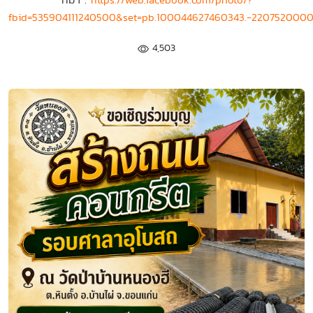
fbid=535904111240500&set=pb.100044627460343.-220752000
4,503