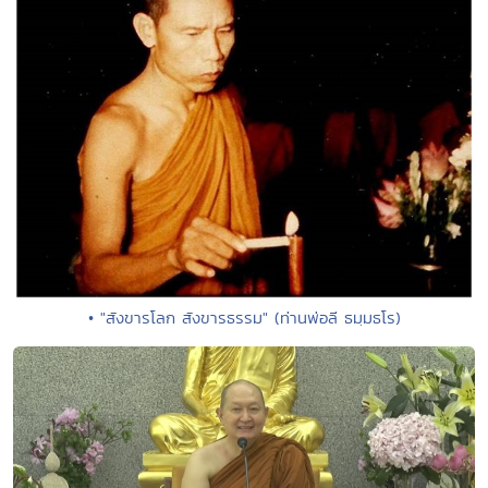
• "สังขารโลก สังขารธรรม" (ท่านพ่อลี ธมฺมธโร)