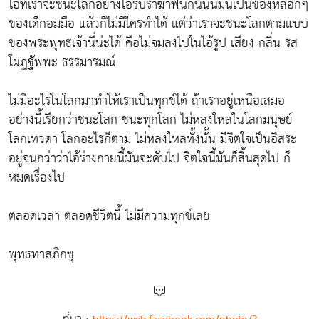
ไอ้ที่เราจะชนะโลกอย่างไอ้รบราฆ่าฟันกันนั้นมันเป็นของหลอกๆ
ของเด็กอมมือ แล้วก็ไม่มีใครทำได้ แต่ว่าเราจะชนะโลกตามแบบ
ของพระพุทธเจ้านี่น่ะได้ คือไม่จมลงไปในไอ้รูป เสียง กลิ่น รส
โผฏฐัพพะ ธรรมารมณ์
ไม่มีอะไรในโลกมาทำให้เราเป็นทุกข์ได้ ถ้าเราอยู่เหนือเสมอ
อย่างนี้เรียกว่าชนะโลก ชนะทุกโลก ไม่หลงใหลในโลกมนุษย์
โลกเทวดา โลกอะไรก็ตาม ไม่หลงใหลทั้งนั้น มีจิตใจเป็นอิสระ
อยู่จนกว่าว่าไอ้ร่างกายนี้มันจะดับไป จิตใจนี้มันก็สิ้นสุดไป ก็
หมดเรื่องไป
ตลอดเวลา ตลอดชีวิตนี้ ไม่มีความทุกข์เลย
พุทธทาสภิกขุ
ที่มา :
https://web.facebook.com/photo/?