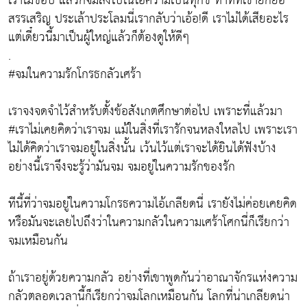
เราไม่ชอบ แล้วก็จมลงไปในไอ้ความเป็นทุกข์ ท่าทีที่เขายกยอ
สรรเสริญ ประเล้าประโลมนี่เรากลับว่าเอ้อ!ดี เราไม่ได้เสียอะไร
แต่เดี๋ยวนี้มาเป็นผู้ใหญ่แล้วก็ต้องดูให้ดีๆ
.
#จมในความรักโกรธกลัวเศร้า
เราจงจดจำไว้สำหรับตั้งข้อสังเกตศึกษาต่อไป เพราะที่แล้วมา
#เราไม่เคยคิดว่าเราจม แม้ในสิ่งที่เรารักจนหลงใหลไป เพราะเรา
ไม่ได้คิดว่าเราจมอยู่ในสิ่งนั้น เว้นไว้แต่เราจะได้ยินได้ฟังบ้าง
อย่างนี้เราจึงจะรู้ว่ามันจม จมอยู่ในความรักของรัก
ทีนี้ที่ว่าจมอยู่ในความโกรธความไอ้เกลียดนี่ เรายังไม่ค่อยเคยคิด
หรือมันจะเลยไปถึงว่าในความกลัวในความเศร้าโศกนี่ก็เรียกว่า
จมเหมือนกัน
ถ้าเราอยู่ด้วยความกลัว อย่างที่เขาพูดกันว่าอาณาจักรแห่งความ
กลัวตลอดเวลานี้ก็เรียกว่าจมโลกเหมือนกัน โลกที่น่าเกลียดน่า