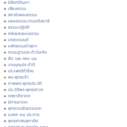
มิลินทปัญหา
เสียงธรรม
สถานีเพลงธรรมะ
เพลงธรรมะ/ดนตรีสมาธิ
ธรรมะปฏิบัติ
คลังแสงแห่งธรรม
บทสวดมนต์
หลักธรรมนำสุขฯ
กรรมฐานประจำวันเกิด
ฮีต ๑๒ คอง ๑๔
งานบุญประจำปี
ประเพณีทั่วไทย
พระพุทธเจ้า
ภาพพระพุทธประวัติ
ประวัติพระพุทธสาวก
ทศชาติชาดก
นิทานชาดก
พุทธวจนในธรรมบท
มงคล ๓๘ ประการ
พุทธศาสนสุภาษิต
พุทธศาสนสุภาษิต ๖๒๑