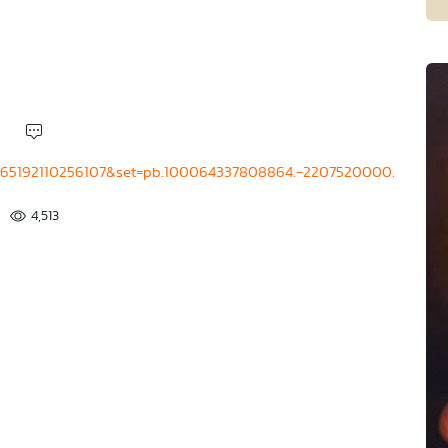
4465192110256107&set=pb.100064337808864.-2207520000.
4,513