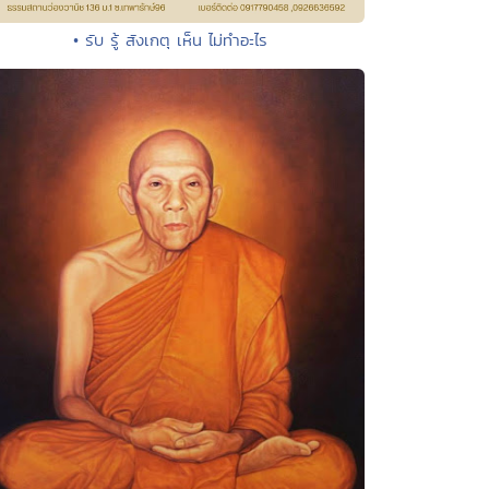
• รับ รู้ สังเกตุ เห็น ไม่ทำอะไร