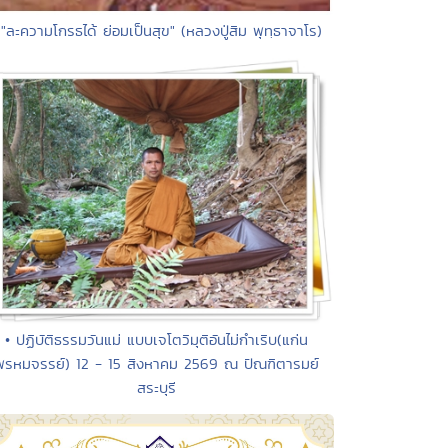
 "ละความโกรธได้ ย่อมเป็นสุข" (หลวงปู่สิม พุทฺธาจาโร)
• ปฏิบัติธรรมวันแม่ แบบเจโตวิมุติอันไม่กำเริบ(แก่น
พรหมจรรย์) 12 - 15 สิงหาคม 2569 ณ ปัณฑิตารมย์
สระบุรี