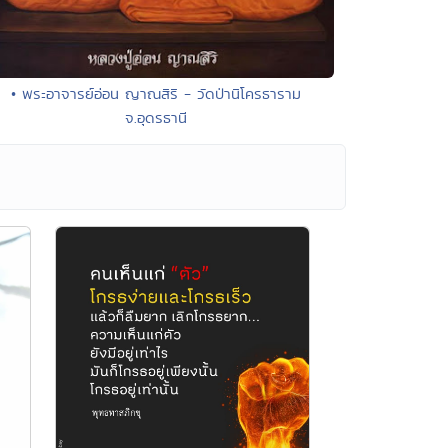
• พระอาจารย์อ่อน ญาณสิริ - วัดป่านิโครธาราม
จ.อุดรธานี