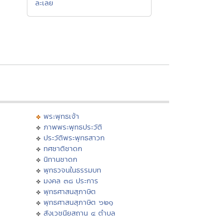
ละเลย
พระพุทธเจ้า
ภาพพระพุทธประวัติ
ประวัติพระพุทธสาวก
ทศชาติชาดก
นิทานชาดก
พุทธวจนในธรรมบท
มงคล ๓๘ ประการ
พุทธศาสนสุภาษิต
พุทธศาสนสุภาษิต ๖๒๑
สังเวชนียสถาน ๔ ตำบล