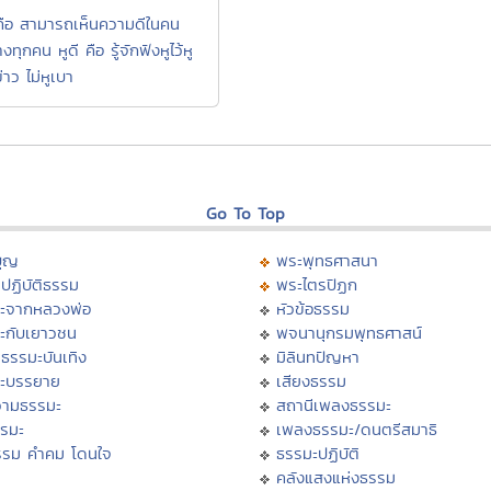
คือ สามารถเห็นความดีในคน
งทุกคน หูดี คือ รู้จักฟังหูไว้หู
ข่าว ไม่หูเบา
Go To Top
บุญ
พระพุทธศาสนา
ปฏิบัติธรรม
พระไตรปิฏก
ะจากหลวงพ่อ
หัวข้อธรรม
ะกับเยาวชน
พจนานุกรมพุทธศาสน์
ธรรมะบันเทิง
มิลินทปัญหา
ะบรรยาย
เสียงธรรม
ามธรรมะ
สถานีเพลงธรรมะ
รรมะ
เพลงธรรมะ/ดนตรีสมาธิ
รรม คำคม โดนใจ
ธรรมะปฏิบัติ
ม
คลังแสงแห่งธรรม