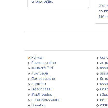
ตามความรู้สึก...
ตาดี 
รอบข้า
ไม่ตื่น
หน้าแรก
บอก
ทีมงานธรรมะไทย
สถาน
แผนผังเว็บไซต์
ธรรม
ค้นหาข้อมูล
ธรรม
ติดต่อธรรมะไทย
นิทาน
สมุดเยี่ยม
ธรรม
เครือข่ายธรรมะ
บทคว
สัญลักษณ์ไทย
กวีธ
มุมสมาชิกธรรมะไทย
คติธ
Donation
กรร