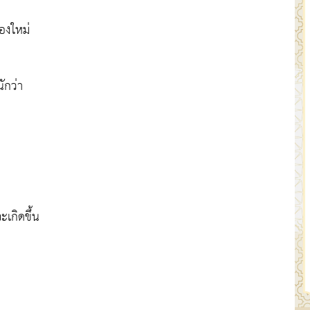
องใหม่
ักว่า
ะเกิดขึ้น