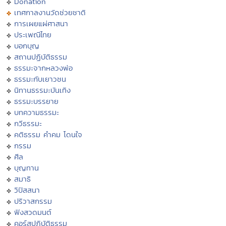
Donation
เทศกาลงานวัดช่วยชาติ
การเผยแผ่ศาสนา
ประเพณีไทย
บอกบุญ
สถานปฏิบัติธรรม
ธรรมะจากหลวงพ่อ
ธรรมะกับเยาวชน
นิทานธรรมะบันเทิง
ธรรมะบรรยาย
บทความธรรมะ
กวีธรรมะ
คติธรรม คำคม โดนใจ
กรรม
ศีล
บุญทาน
สมาธิ
วิปัสสนา
ปริวาสกรรม
ฟังสวดมนต์
คอร์สปฏิบัติธรรม