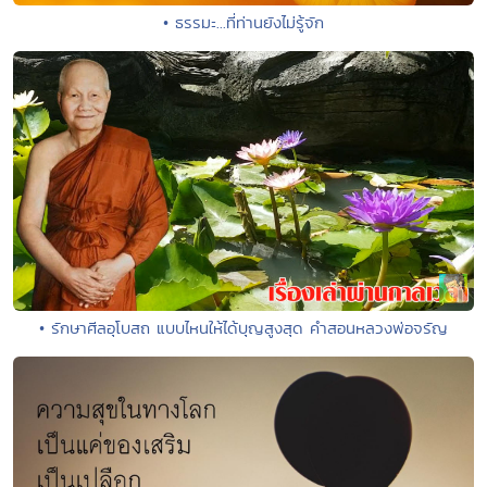
• ธรรมะ...ที่ท่านยังไม่รู้จัก
• รักษาศีลอุโบสถ แบบไหนให้ได้บุญสูงสุด คำสอนหลวงพ่อจรัญ