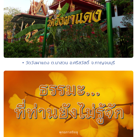
• วัดวังผาแดง ต.นาสวน อ.ศรีสวัสดิ์ จ.กาญจนบุรี