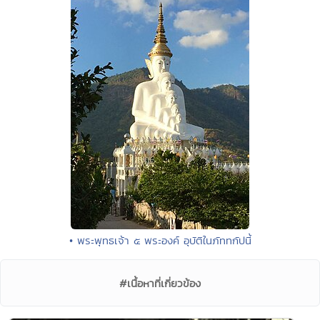
• พระพุทธเจ้า ๕ พระองค์ อุบัติในภัททกัปนี้
#เนื้อหาที่เกี่ยวข้อง