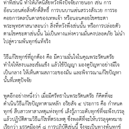
ท่าทีเช่นนี้ ทำให้เกิดนิสัยหวังพึ่งปัจจัยภายนอก เช่น การ
อ้อนวอนต่อสิ่งศักดิ์สิทธิ์ การบนบานเซ่นสรวงสังเวย การรอ
คอยการดลบันดาลของเทพเจ้า หรือนอนคอยโชคชะตา
พระพุทธศาสนาสอนว่า สิ่งที่หวังพึ่งเช่นนั้น หรือการปล่อยตัว
ตามโชคชะตาเช่นนั้น ไม่เป็นทางแห่งความมั่นคงปลอดภัย ไม่นำ
ไปสู่ความพ้นทุกข์แท้จริง
วิธีแก้ไขทุกข์ที่ถูกต้อง คือ มีความมั่นใจในคุณพระรัตนตรัย
ทำใจให้สงบและเข้มแข็ง แล้วใช้ปัญญา มองดูปัญหาอย่างมีใจ
เป็นกลาง ให้เห็นตามสภาวะของมัน และพิจารณาแก้ไขปัญหา
นั้นที่เหตุปัจจัย
พูดอีกอย่างหนึ่งว่า เมื่อมีศรัทธาในพระรัตนตรัย ก็คิดที่จะ
ดำเนินวิธีแก้ไขปัญหาตามหลัก อริยสัจ ๔ ประการ คือ กำหนด
ทุกข์ สืบสาวหาสาเหตุแห่งทุกข์ เล็งรู้ภาวะดับทุกข์ที่จะพึงบรรลุ
แล้วปฏิบัติตามวิธีแก้ไขที่ตรงเหตุ ซึ่งพอดีที่จะให้บรรลุจุดหมาย
เรียกว่า มรรคมีองค์ ๘ การปฏิบัติเช่นนี้ จึงจะเป็นทางพ้นทุกข์