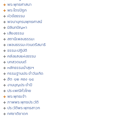
พระพุทธศาสนา
พระไตรปิฏก
หัวข้อธรรม
พจนานุกรมพุทธศาสน์
มิลินทปัญหา
เสียงธรรม
สถานีเพลงธรรมะ
เพลงธรรมะ/ดนตรีสมาธิ
ธรรมะปฏิบัติ
คลังแสงแห่งธรรม
บทสวดมนต์
หลักธรรมนำสุขฯ
กรรมฐานประจำวันเกิด
ฮีต ๑๒ คอง ๑๔
งานบุญประจำปี
ประเพณีทั่วไทย
พระพุทธเจ้า
ภาพพระพุทธประวัติ
ประวัติพระพุทธสาวก
ทศชาติชาดก