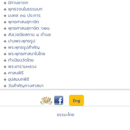
นิทานชาดก
พุทธวจนในธรรมบท
มงคล ๓๘ ประการ
พุทธศาสนสุภาษิต
พุทธศาสนสุภาษิต ๖๒๑
สังเวชนียสถาน ๔ ตำบล
ปางพระพุทธรูป
พระพุทธรูปสำคัญ
พระพุทธศาสนาในไทย
ทำเนียบวัดไทย
พระอารามหลวง
ศาสนพิธี
อุปสมบทพิธี
วันสำคัญทางศาสนา
Eng
ธรรมะไทย