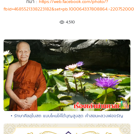
ที่มา :
https://web.facebook.com/photo/?
fbid=4685521338223182&set=pb.100064337808864.-220752000
4,510
• รักษาศีลอุโบสถ แบบไหนให้ได้บุญสูงสุด คำสอนหลวงพ่อจรัญ