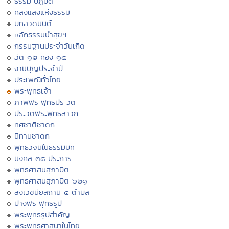
ธรรมะปฏิบัติ
คลังแสงแห่งธรรม
บทสวดมนต์
หลักธรรมนำสุขฯ
กรรมฐานประจำวันเกิด
ฮีต ๑๒ คอง ๑๔
งานบุญประจำปี
ประเพณีทั่วไทย
พระพุทธเจ้า
ภาพพระพุทธประวัติ
ประวัติพระพุทธสาวก
ทศชาติชาดก
นิทานชาดก
พุทธวจนในธรรมบท
มงคล ๓๘ ประการ
พุทธศาสนสุภาษิต
พุทธศาสนสุภาษิต ๖๒๑
สังเวชนียสถาน ๔ ตำบล
ปางพระพุทธรูป
พระพุทธรูปสำคัญ
พระพุทธศาสนาในไทย