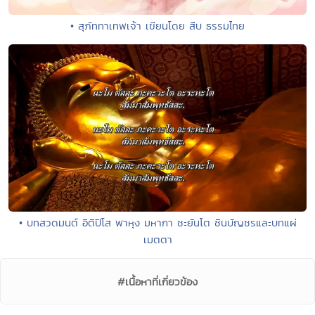
• สุภัททาเทพเจ้า เขียนโดย สืบ ธรรมไทย
• บทสวดมนต์ อิติปิโส พาหุง มหากา ชะยันโต ชินบัญชรและบทแผ่
เมตตา
#เนื้อหาที่เกี่ยวข้อง