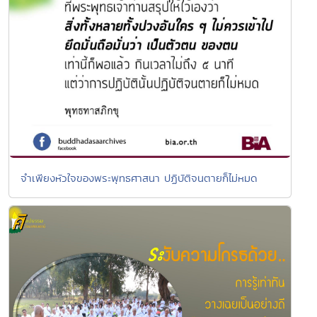
จำเพียงหัวใจของพระพุทธศาสนา ปฏิบัติจนตายก็ไม่หมด