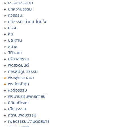
ธรรมะบรรยาย
บทความธรรมะ
กวีธรรมะ
คติธรรม คำคม โดนใจ
กรรม
ศีล
บุญทาน
สมาธิ
วิปัสสนา
ปริวาสกรรม
ฟังสวดมนต์
คอร์สปฏิบัติธรรม
พระพุทธศาสนา
พระไตรปิฏก
หัวข้อธรรม
พจนานุกรมพุทธศาสน์
มิลินทปัญหา
เสียงธรรม
สถานีเพลงธรรมะ
เพลงธรรมะ/ดนตรีสมาธิ