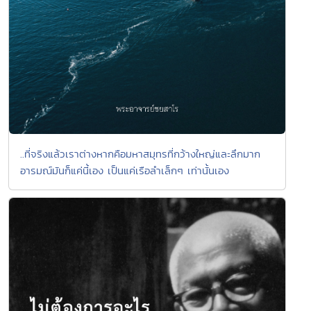
..ที่จริงแล้วเราต่างหากคือมหาสมุทรที่กว้างใหญ่และลึกมาก
อารมณ์มันก็แค่นี้เอง เป็นแค่เรือลำเล็กๆ เท่านั้นเอง