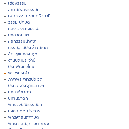
เสียงธรรม
สถานีเพลงธรรมะ
เพลงธรรมะ/ดนตรีสมาธิ
ธรรมะปฏิบัติ
คลังแสงแห่งธรรม
บทสวดมนต์
หลักธรรมนำสุขฯ
กรรมฐานประจำวันเกิด
ฮีต ๑๒ คอง ๑๔
งานบุญประจำปี
ประเพณีทั่วไทย
พระพุทธเจ้า
ภาพพระพุทธประวัติ
ประวัติพระพุทธสาวก
ทศชาติชาดก
นิทานชาดก
พุทธวจนในธรรมบท
มงคล ๓๘ ประการ
พุทธศาสนสุภาษิต
พุทธศาสนสุภาษิต ๖๒๑