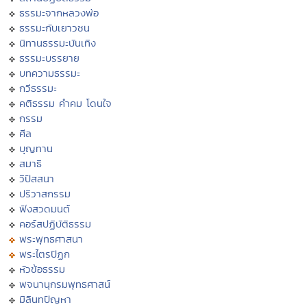
ธรรมะจากหลวงพ่อ
ธรรมะกับเยาวชน
นิทานธรรมะบันเทิง
ธรรมะบรรยาย
บทความธรรมะ
กวีธรรมะ
คติธรรม คำคม โดนใจ
กรรม
ศีล
บุญทาน
สมาธิ
วิปัสสนา
ปริวาสกรรม
ฟังสวดมนต์
คอร์สปฏิบัติธรรม
พระพุทธศาสนา
พระไตรปิฏก
หัวข้อธรรม
พจนานุกรมพุทธศาสน์
มิลินทปัญหา