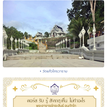
• วัดแก้วโกรวาราม