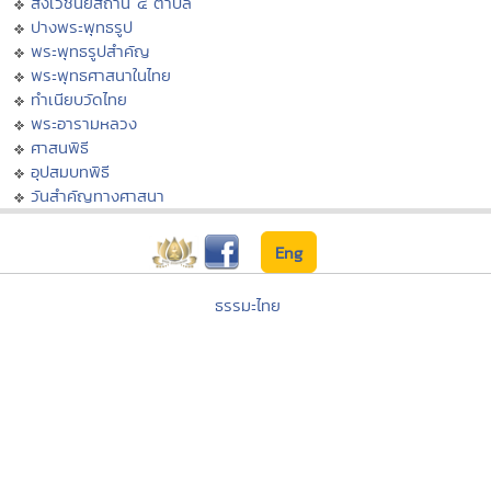
สังเวชนียสถาน ๔ ตำบล
ปางพระพุทธรูป
พระพุทธรูปสำคัญ
พระพุทธศาสนาในไทย
ทำเนียบวัดไทย
พระอารามหลวง
ศาสนพิธี
อุปสมบทพิธี
วันสำคัญทางศาสนา
Eng
ธรรมะไทย