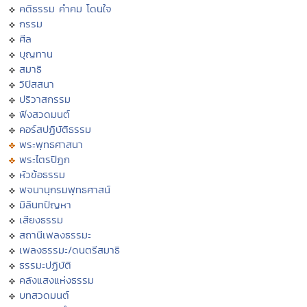
คติธรรม คำคม โดนใจ
กรรม
ศีล
บุญทาน
สมาธิ
วิปัสสนา
ปริวาสกรรม
ฟังสวดมนต์
คอร์สปฏิบัติธรรม
พระพุทธศาสนา
พระไตรปิฏก
หัวข้อธรรม
พจนานุกรมพุทธศาสน์
มิลินทปัญหา
เสียงธรรม
สถานีเพลงธรรมะ
เพลงธรรมะ/ดนตรีสมาธิ
ธรรมะปฏิบัติ
คลังแสงแห่งธรรม
บทสวดมนต์