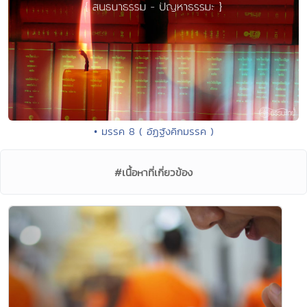
• มรรค 8 ( อัฏฐังคิกมรรค )
#เนื้อหาที่เกี่ยวข้อง