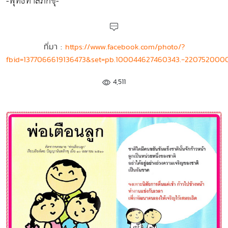
-พุทธทาสภิกขุ-
ที่มา :
https://www.facebook.com/photo/?
fbid=1377066619136473&set=pb.100044627460343.-2207520000
4,511