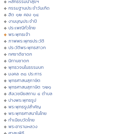
หลักธรรมนำสุขฯ
กรรมฐานประจำวันเกิด
ฮีต ๑๒ คอง ๑๔
งานบุญประจำปี
ประเพณีทั่วไทย
พระพุทธเจ้า
ภาพพระพุทธประวัติ
ประวัติพระพุทธสาวก
ทศชาติชาดก
นิทานชาดก
พุทธวจนในธรรมบท
มงคล ๓๘ ประการ
พุทธศาสนสุภาษิต
พุทธศาสนสุภาษิต ๖๒๑
สังเวชนียสถาน ๔ ตำบล
ปางพระพุทธรูป
พระพุทธรูปสำคัญ
พระพุทธศาสนาในไทย
ทำเนียบวัดไทย
พระอารามหลวง
ศาสนพิธี