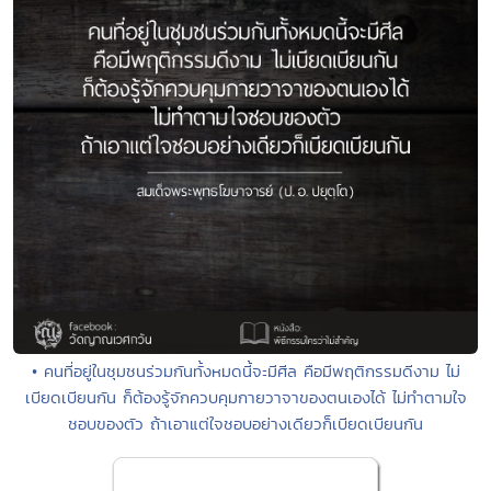
• คนที่อยู่ในชุมชนร่วมกันทั้งหมดนี้จะมีศีล คือมีพฤติกรรมดีงาม ไม่
เบียดเบียนกัน ก็ต้องรู้จักควบคุมกายวาจาของตนเองได้ ไม่ทำตามใจ
ชอบของตัว ถ้าเอาแต่ใจชอบอย่างเดียวก็เบียดเบียนกัน