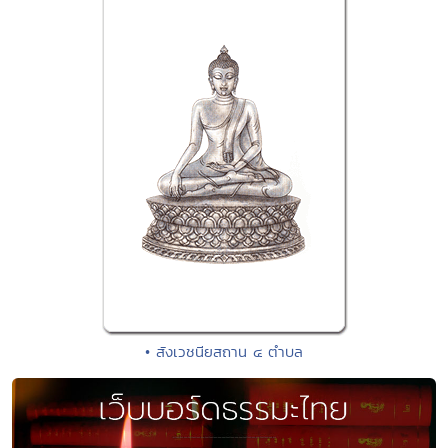
• สังเวชนียสถาน ๔ ตำบล