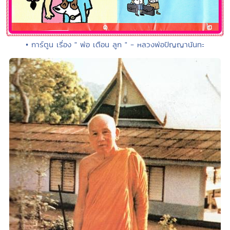
• การ์ตูน เรื่อง " พ่อ เตือน ลูก " - หลวงพ่อปัญญานันทะ