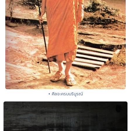
• ศีลจะครบบริบูรณ์