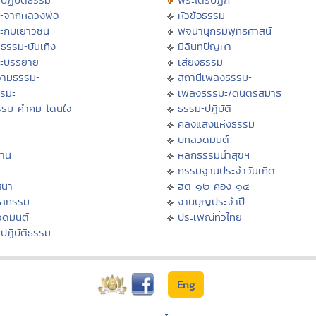
ะจากหลวงพ่อ
หัวข้อธรรม
ะกับเยาวชน
พจนานุกรมพุทธศาสน์
ธรรมะบันเทิง
มิลินทปัญหา
ะบรรยาย
เสียงธรรม
ามธรรมะ
สถานีเพลงธรรมะ
รรมะ
เพลงธรรมะ/ดนตรีสมาธิ
รรม คำคม โดนใจ
ธรรมะปฏิบัติ
ม
คลังแสงแห่งธรรม
บทสวดมนต์
าน
หลักธรรมนำสุขฯ
กรรมฐานประจำวันเกิด
สนา
ฮีต ๑๒ คอง ๑๔
าสกรรม
งานบุญประจำปี
วดมนต์
ประเพณีทั่วไทย
ปฏิบัติธรรม
Eng