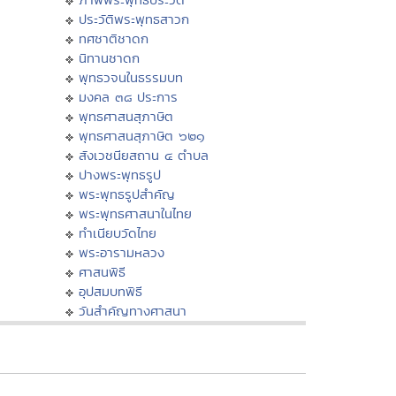
ประวัติพระพุทธสาวก
ทศชาติชาดก
นิทานชาดก
พุทธวจนในธรรมบท
มงคล ๓๘ ประการ
พุทธศาสนสุภาษิต
พุทธศาสนสุภาษิต ๖๒๑
สังเวชนียสถาน ๔ ตำบล
ปางพระพุทธรูป
พระพุทธรูปสำคัญ
พระพุทธศาสนาในไทย
ทำเนียบวัดไทย
พระอารามหลวง
ศาสนพิธี
อุปสมบทพิธี
วันสำคัญทางศาสนา