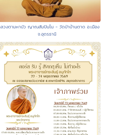
หลวงตามหาบัว ญาณสัมปันโน - วัดป่าบ้านตาด อ.เมือง
จ.อุดรธานี