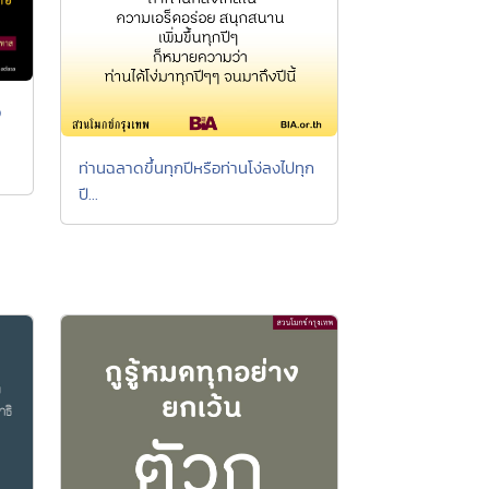
อ
จ
ท่านฉลาดขึ้นทุกปีหรือท่านโง่ลงไปทุก
ปี...