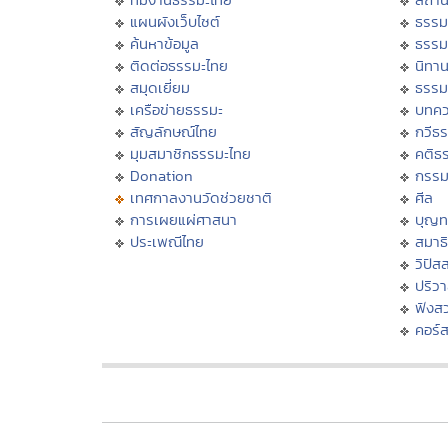
แผนผังเว็บไซต์
ธรรม
ค้นหาข้อมูล
ธรรม
ติดต่อธรรมะไทย
นิทาน
สมุดเยี่ยม
ธรรม
เครือข่ายธรรมะ
บทคว
สัญลักษณ์ไทย
กวีธ
มุมสมาชิกธรรมะไทย
คติธ
Donation
กรร
เทศกาลงานวัดช่วยชาติ
ศีล
การเผยแผ่ศาสนา
บุญท
ประเพณีไทย
สมาธิ
วิปัส
ปริว
ฟังส
คอร์ส