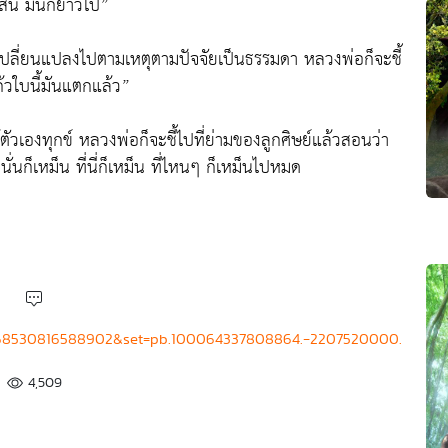
้สั้น มันก็ยาวไป”
ยซึ่งเปลี่ยนแปลงไปตามเหตุตามปัจจัยเป็นธรรมดา หลวงพ่อก็จะชี้
ก้วใบนี้มันแตกแล้ว”
ตัวเองทุกข์ หลวงพ่อก็จะชี้ไปที่ย่ามของลูกศิษย์แล้วสอนว่า
นั่นก็เหม็น ที่นี่ก็เหม็น ที่ไหนๆ ก็เหม็นไปหมด
4568530816588902&set=pb.100064337808864.-2207520000.
4,509