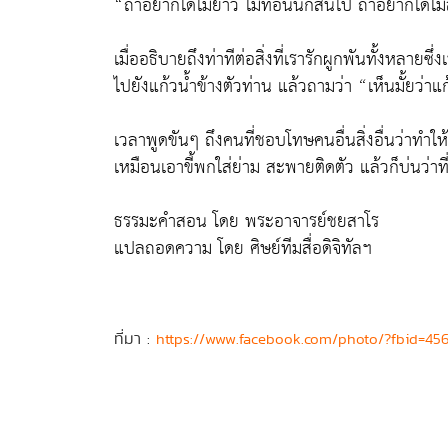
“ถ้าอยากได้ไม้ยาว ไม้ท่อนนี้ก็สั้นไป ถ้าอยากได้ไม
เมื่ออธิบายถึงท่าทีต่อสิ่งที่เรารักผูกพันทั้งหลา
ไปยังแก้วน้ำข้างตัวท่าน แล้วถามว่า “เห็นมั้ยว่าแ
เวลาพูดขันๆ ถึงคนที่ชอบโทษคนอื่นสิ่งอื่นว่าทำให้
เหมือนเอาขี้พกใส่ย่าม สะพายติดตัว แล้วก็บ่นว่าที่
ธรรมะคำสอน โดย พระอาจารย์ชยสาโร
แปลถอดความ โดย ศิษย์ทีมสื่อดิจิทัลฯ
ที่มา :
https://www.facebook.com/photo/?fbid=