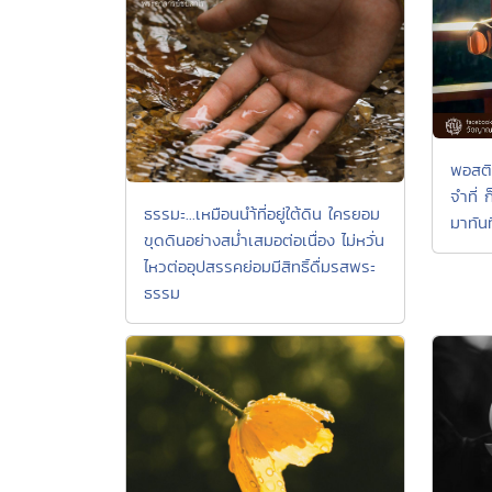
พอสติ
จําที่
ธรรมะ...เหมือนนำ้ที่อยู่ใต้ดิน ใครยอม
มาทันท
ขุดดินอย่างสม่ำเสมอต่อเนื่อง ไม่หวั่น
ไหวต่ออุปสรรคย่อมมีสิทธิ์ดื่มรสพระ
ธรรม