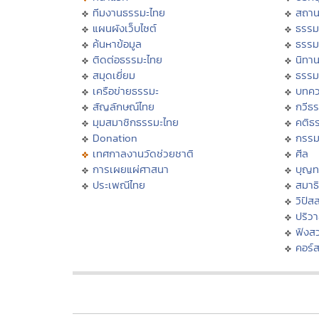
ทีมงานธรรมะไทย
สถาน
แผนผังเว็บไซต์
ธรรม
ค้นหาข้อมูล
ธรรม
ติดต่อธรรมะไทย
นิทาน
สมุดเยี่ยม
ธรรม
เครือข่ายธรรมะ
บทคว
สัญลักษณ์ไทย
กวีธ
มุมสมาชิกธรรมะไทย
คติธ
Donation
กรร
เทศกาลงานวัดช่วยชาติ
ศีล
การเผยแผ่ศาสนา
บุญท
ประเพณีไทย
สมาธิ
วิปัส
ปริว
ฟังส
คอร์ส