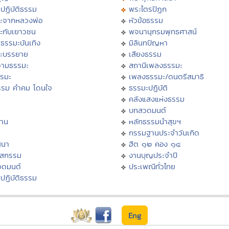
ปฏิบัติธรรม
พระไตรปิฏก
ะจากหลวงพ่อ
หัวข้อธรรม
ะกับเยาวชน
พจนานุกรมพุทธศาสน์
ธรรมะบันเทิง
มิลินทปัญหา
ะบรรยาย
เสียงธรรม
ามธรรมะ
สถานีเพลงธรรมะ
รรมะ
เพลงธรรมะ/ดนตรีสมาธิ
รรม คำคม โดนใจ
ธรรมะปฏิบัติ
ม
คลังแสงแห่งธรรม
บทสวดมนต์
าน
หลักธรรมนำสุขฯ
กรรมฐานประจำวันเกิด
สนา
ฮีต ๑๒ คอง ๑๔
าสกรรม
งานบุญประจำปี
วดมนต์
ประเพณีทั่วไทย
ปฏิบัติธรรม
Eng