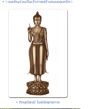
• ✨ขอเชิญร่วมเป็นเจ้าภาพสร้างถนนคอนกรีต✨
• ภิกษุณีสงฆ์ ในสมัยพุทธกาล