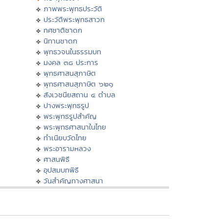
ภาพพระพุทธประวัติ
ประวัติพระพุทธสาวก
ทศชาติชาดก
นิทานชาดก
พุทธวจนในธรรมบท
มงคล ๓๘ ประการ
พุทธศาสนสุภาษิต
พุทธศาสนสุภาษิต ๖๒๑
สังเวชนียสถาน ๔ ตำบล
ปางพระพุทธรูป
พระพุทธรูปสำคัญ
พระพุทธศาสนาในไทย
ทำเนียบวัดไทย
พระอารามหลวง
ศาสนพิธี
อุปสมบทพิธี
วันสำคัญทางศาสนา