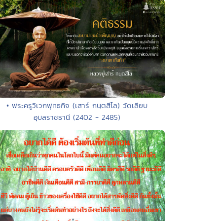
• พระครูวิเวกพุทธกิจ (เสาร์ กนฺตสีโล) วัดเลียบ
อุบลราชธานี (2402 - 2485)