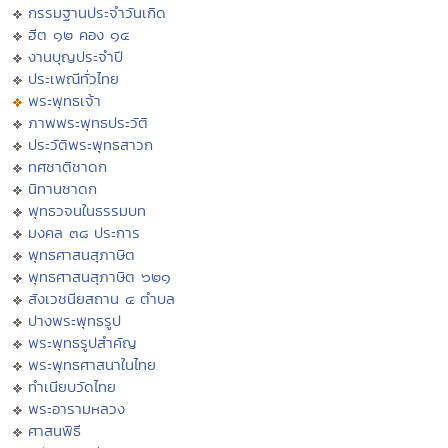
กรรมฐานประจำวันเกิด
ฮีต ๑๒ คอง ๑๔
งานบุญประจำปี
ประเพณีทั่วไทย
พระพุทธเจ้า
ภาพพระพุทธประวัติ
ประวัติพระพุทธสาวก
ทศชาติชาดก
นิทานชาดก
พุทธวจนในธรรมบท
มงคล ๓๘ ประการ
พุทธศาสนสุภาษิต
พุทธศาสนสุภาษิต ๖๒๑
สังเวชนียสถาน ๔ ตำบล
ปางพระพุทธรูป
พระพุทธรูปสำคัญ
พระพุทธศาสนาในไทย
ทำเนียบวัดไทย
พระอารามหลวง
ศาสนพิธี