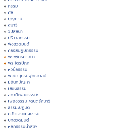
กรรม
ศีล
บุญทาน
สมาธิ
วิปัสสนา
ปริวาสกรรม
ฟังสวดมนต์
คอร์สปฏิบัติธรรม
พระพุทธศาสนา
พระไตรปิฏก
หัวข้อธรรม
พจนานุกรมพุทธศาสน์
มิลินทปัญหา
เสียงธรรม
สถานีเพลงธรรมะ
เพลงธรรมะ/ดนตรีสมาธิ
ธรรมะปฏิบัติ
คลังแสงแห่งธรรม
บทสวดมนต์
หลักธรรมนำสุขฯ