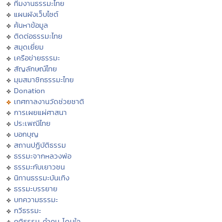
ทีมงานธรรมะไทย
แผนผังเว็บไซต์
ค้นหาข้อมูล
ติดต่อธรรมะไทย
สมุดเยี่ยม
เครือข่ายธรรมะ
สัญลักษณ์ไทย
มุมสมาชิกธรรมะไทย
Donation
เทศกาลงานวัดช่วยชาติ
การเผยแผ่ศาสนา
ประเพณีไทย
บอกบุญ
สถานปฏิบัติธรรม
ธรรมะจากหลวงพ่อ
ธรรมะกับเยาวชน
นิทานธรรมะบันเทิง
ธรรมะบรรยาย
บทความธรรมะ
กวีธรรมะ
คติธรรม คำคม โดนใจ