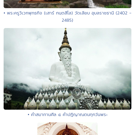
• พระครูวิเวกพุทธกิจ (เสาร์ กนฺตสีโล) วัดเลียบ อุบลราชธานี (2402 -
2485)
• คำสมาทานศีล ๕ คำปฎิญาณตนทุกวันพระ