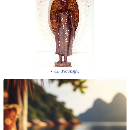
• ๕๐.ปางชี้อสุภะ