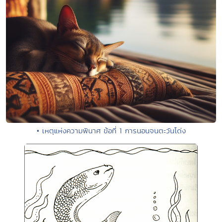
• เหตุแห่งความพินาศ ข้อที่ 1 การนอนจนตะวันโด่ง