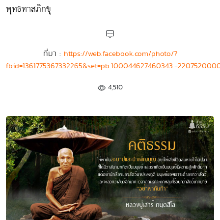
พุทธทาสภิกขุ
ที่มา :
https://web.facebook.com/photo/?
fbid=1361775367332265&set=pb.100044627460343.-2207520000
4,510