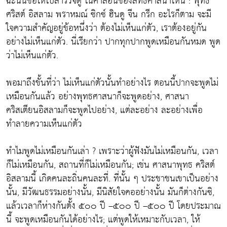
ฉะนั้นขอให้ไปสำรวจดู ในคำสอนของลัทธิศาสนาไหน : พุทธ
ศริสต์ อิสลาม พราหมณ์ ซิกซ์ ฮินดู จีน กรีก อะไรก็ตาม จะมี
ใจความสำคัญอยู่ข้อหนึ่งว่า ต้องไม่เห็นแก่ตัว, เราต้องอยู่กัน
อย่างไม่เห็นแก่ตัว. นี่เรียกว่า ปากทุกปากพูดเหมือนกันหมด พูด
ว่าไม่เห็นแก่ตัว.
พอมาถึงขั้นที่ว่า ไม่เห็นแก่ตัวนั้นทำอย่างไร ตอนนี้ปากจะพูดไม่
เหมือนกันแล้ว อย่างพุทธศาสนาก็จะพูดอย่าง, ศาสนา
คริสเตียนอิสลามก็จะพูดไปอย่าง, แต่ละอย่าง ละอย่างเพื่อ
ทำลายความเห็นแก่ตัว
ทำไมพูดไม่เหมือนกันเล่า ? เพราะว่าผู้ฟังมันไม่เหมือนกัน, เวลา
ก็ไม่เหมือนกัน, สถานที่ก็ไม่เหมือนกัน; เช่น ศาสนาพุทธ คริสต์
อิสลามนี้ เกิดคนละถิ่นคนละที่. ที่นั้น ๆ ประชาชนเขาเป็นอย่าง
นั้น, มีวัฒนธรรมอย่างนั้น, มีนิสัยใจคออย่างนั้น มันก็ต่างกันซิ,
แล้วเวลาก็ห่างกันตั้ง ๕๐๐ ปี –๕๐๐ ปี –๕๐๐ ปี โดยประมาณ
นี้ จะพูดเหมือนกันได้อย่างไร; แต่พูดให้เหมาะกับเวลา, ให้