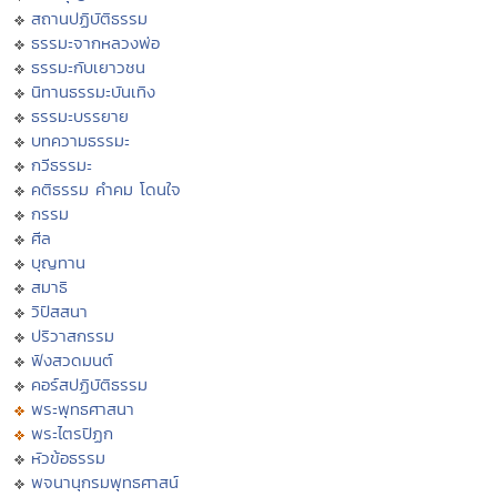
สถานปฏิบัติธรรม
ธรรมะจากหลวงพ่อ
ธรรมะกับเยาวชน
นิทานธรรมะบันเทิง
ธรรมะบรรยาย
บทความธรรมะ
กวีธรรมะ
คติธรรม คำคม โดนใจ
กรรม
ศีล
บุญทาน
สมาธิ
วิปัสสนา
ปริวาสกรรม
ฟังสวดมนต์
คอร์สปฏิบัติธรรม
พระพุทธศาสนา
พระไตรปิฏก
หัวข้อธรรม
พจนานุกรมพุทธศาสน์