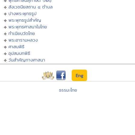
พุทธศาสนสุภาษิต ๖๒๑
สังเวชนียสถาน ๔ ตำบล
ปางพระพุทธรูป
พระพุทธรูปสำคัญ
พระพุทธศาสนาในไทย
ทำเนียบวัดไทย
พระอารามหลวง
ศาสนพิธี
อุปสมบทพิธี
วันสำคัญทางศาสนา
Eng
ธรรมะไทย