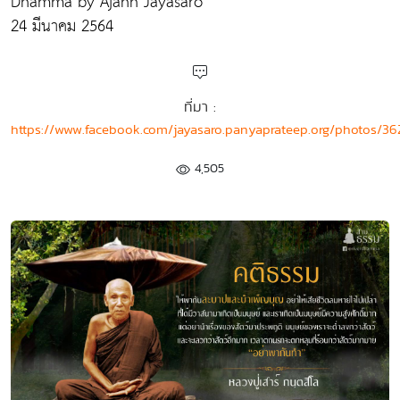
Dhamma by Ajahn Jayasaro
24 มีนาคม 2564
ที่มา :
https://www.facebook.com/jayasaro.panyaprateep.org/photos/3
4,505