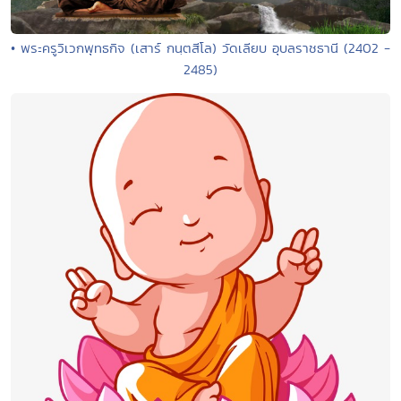
• พระครูวิเวกพุทธกิจ (เสาร์ กนฺตสีโล) วัดเลียบ อุบลราชธานี (2402 -
2485)