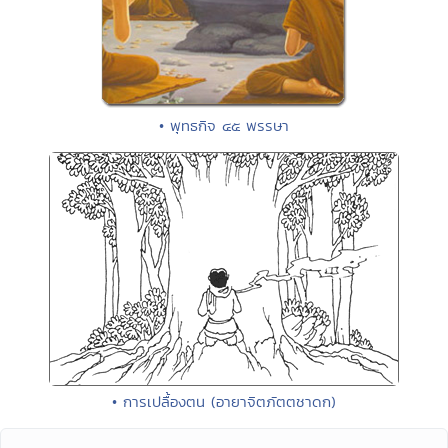
• พุทธกิจ ๔๕ พรรษา
• การเปลื้องตน (อายาจิตภัตตชาดก)