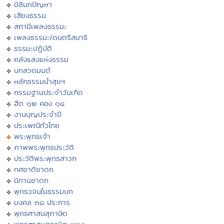
มิลินทปัญหา
เสียงธรรม
สถานีเพลงธรรมะ
เพลงธรรมะ/ดนตรีสมาธิ
ธรรมะปฏิบัติ
คลังแสงแห่งธรรม
บทสวดมนต์
หลักธรรมนำสุขฯ
กรรมฐานประจำวันเกิด
ฮีต ๑๒ คอง ๑๔
งานบุญประจำปี
ประเพณีทั่วไทย
พระพุทธเจ้า
ภาพพระพุทธประวัติ
ประวัติพระพุทธสาวก
ทศชาติชาดก
นิทานชาดก
พุทธวจนในธรรมบท
มงคล ๓๘ ประการ
พุทธศาสนสุภาษิต