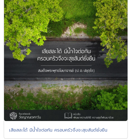
เสียสละได้ มีน้ำใจต่อกัน ครอบครัวจึงจะสุขสันต์ยั่งยืน