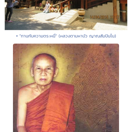
• "ทานกับความตระหนี่" (หลวงตามหาบัว ญาณสัมปันโน)