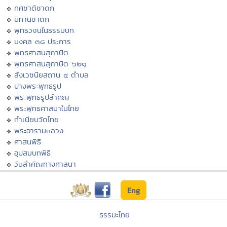
ทศชาติชาดก
นิทานชาดก
พุทธวจนในธรรมบท
มงคล ๓๘ ประการ
พุทธศาสนสุภาษิต
พุทธศาสนสุภาษิต ๖๒๑
สังเวชนียสถาน ๔ ตำบล
ปางพระพุทธรูป
พระพุทธรูปสำคัญ
พระพุทธศาสนาในไทย
ทำเนียบวัดไทย
พระอารามหลวง
ศาสนพิธี
อุปสมบทพิธี
วันสำคัญทางศาสนา
Eng
ธรรมะไทย