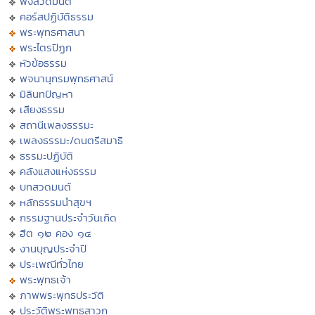
ฟังสวดมนต์
คอร์สปฏิบัติธรรม
พระพุทธศาสนา
พระไตรปิฏก
หัวข้อธรรม
พจนานุกรมพุทธศาสน์
มิลินทปัญหา
เสียงธรรม
สถานีเพลงธรรมะ
เพลงธรรมะ/ดนตรีสมาธิ
ธรรมะปฏิบัติ
คลังแสงแห่งธรรม
บทสวดมนต์
หลักธรรมนำสุขฯ
กรรมฐานประจำวันเกิด
ฮีต ๑๒ คอง ๑๔
งานบุญประจำปี
ประเพณีทั่วไทย
พระพุทธเจ้า
ภาพพระพุทธประวัติ
ประวัติพระพุทธสาวก