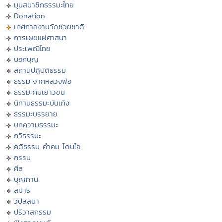
มุมสมาชิกธรรมะไทย
Donation
เทศกาลงานวัดช่วยชาติ
การเผยแผ่ศาสนา
ประเพณีไทย
บอกบุญ
สถานปฏิบัติธรรม
ธรรมะจากหลวงพ่อ
ธรรมะกับเยาวชน
นิทานธรรมะบันเทิง
ธรรมะบรรยาย
บทความธรรมะ
กวีธรรมะ
คติธรรม คำคม โดนใจ
กรรม
ศีล
บุญทาน
สมาธิ
วิปัสสนา
ปริวาสกรรม