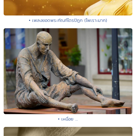
• เพลงยอดพระกัณฑ์ไตรปิฎก (ไพเราะมาก)
• เหนื่อย ...