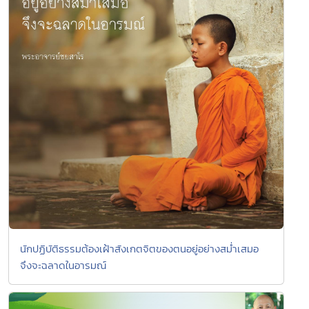
นักปฏิบัติธรรมต้องเฝ้าสังเกตจิตของตนอยู่อย่างสม่ำเสมอ
จึงจะฉลาดในอารมณ์