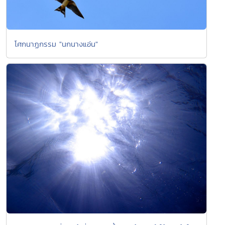
โศกนาฏกรรม "นกนางแอ่น"