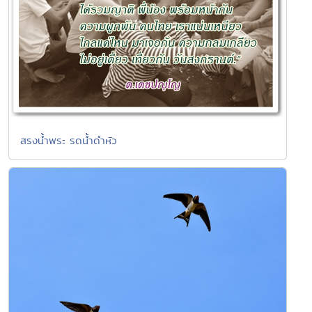
สรงน้ำพระ รดน้ำดำหัว