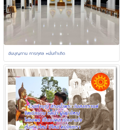
อันบุญทาน การกุศล หมั่นทำเถิด