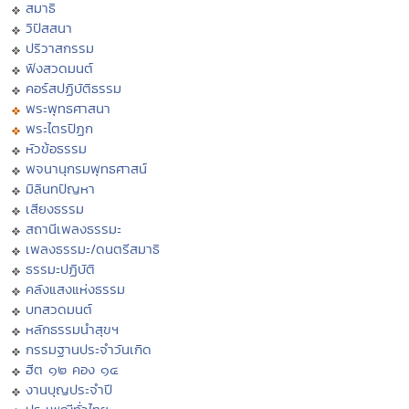
สมาธิ
วิปัสสนา
ปริวาสกรรม
ฟังสวดมนต์
คอร์สปฏิบัติธรรม
พระพุทธศาสนา
พระไตรปิฏก
หัวข้อธรรม
พจนานุกรมพุทธศาสน์
มิลินทปัญหา
เสียงธรรม
สถานีเพลงธรรมะ
เพลงธรรมะ/ดนตรีสมาธิ
ธรรมะปฏิบัติ
คลังแสงแห่งธรรม
บทสวดมนต์
หลักธรรมนำสุขฯ
กรรมฐานประจำวันเกิด
ฮีต ๑๒ คอง ๑๔
งานบุญประจำปี