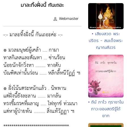
มาละทิ้งฝั่งนี้ กันเถอะ
Webmaster
-:- มาละทิ้งฝั่งนี้ กันเถอะค่ะ -:-
• เสียงสวด พระ
ปริตร - สมเด็จพระ
ญาณสังวร
๏ มวลมนุษย์ผู้เคล้า .... กามา
ทาสกิเลสและตัณหา ... ซ่านร้อน
น้อยนักจักวิ่งหา ......... ทางดับ
บัณฑิตเท่านั้นร่อน ...... หลีกลี้หนีวัฏฏ์ ๚
๏ ฝั่งโน้นตระหนักแล้ว . นิพพาน
แต่ฝั่งนี้ยังละลาน ....... มากล้น
• ถีนํ ภาโว ทุราชาโน
ทรงชี้มรรคที่ผลาญ ..... ไฟทุกข์ ท่วมนา
ภาวะของสตรีรู้ได้
แต่หาผู้ป่ายพ้น .......... สิ่งแท้วัฏฏา ๚
ยาก
*********************************