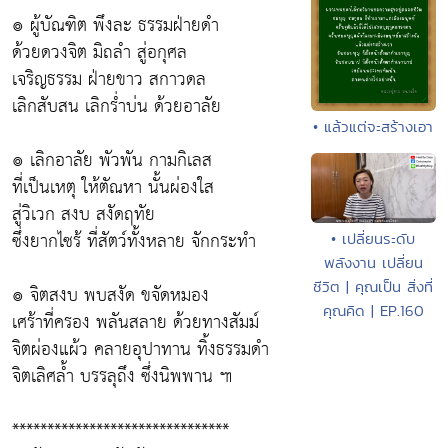
๏ ผู้บัณฑิต พึงละ ธรรมฝ่ายดำ
ด้วยดวงจิต มิถลำ สู่อกุศล
เจริญธรรม ฝ่ายขาว สกาวดล
เลิกสับสน เลิกร่ำบ่น ด้วยอาลัย
• แล้วแต่จะสร้างเอา
๏ เลิกอาลัย พัวพัน กามกิเลส
ที่เป็นเหตุ ให้ตัณหา นั้นผ่องใส
สู่วิเวก สงบ สงัดฤทัย
ซึ่งยากไซร้ ที่สัตว์ทั้งหลาย จักกระทำ
• เปลี่ยนระดับ
พลังงาน เปลี่ยน
ชีวิต | คุณเป็น สิ่งที่
๏ จิตสงบ พบสงัด ขจัดหมอง
คุณคิด | EP.160
เศร้าที่ครอง พลันสลาย ด้วยทางสัมม์
จิตผ่องแผ้ว คลายอุปาทาน ทิ้งธรรมดำ
จิตเลิศล้ำ บรรลุถึง ซึ่งนิพพาน ๚
*******************************