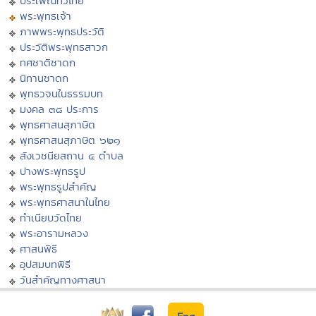
ประเพณีทั่วไทย
พระพุทธเจ้า
ภาพพระพุทธประวัติ
ประวัติพระพุทธสาวก
ทศชาติชาดก
นิทานชาดก
พุทธวจนในธรรมบท
มงคล ๓๘ ประการ
พุทธศาสนสุภาษิต
พุทธศาสนสุภาษิต ๖๒๑
สังเวชนียสถาน ๔ ตำบล
ปางพระพุทธรูป
พระพุทธรูปสำคัญ
พระพุทธศาสนาในไทย
ทำเนียบวัดไทย
พระอารามหลวง
ศาสนพิธี
อุปสมบทพิธี
วันสำคัญทางศาสนา