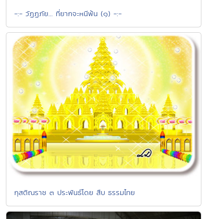
-:- วัฏฏภัย... ที่ยากจะหนีพ้น (๑) -:-
กุสติณราช ๓ ประพันธ์โดย สืบ ธรรมไทย