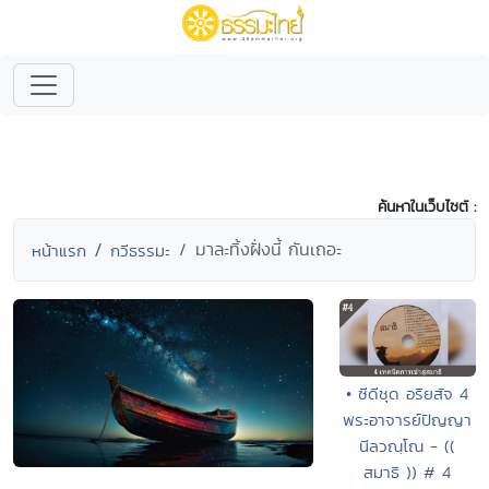
ค้นหาในเว็บไซต์ :
มาละทิ้งฝั่งนี้ กันเถอะ
หน้าแรก
กวีธรรมะ
• ซีดีชุด อริยสัจ 4
พระอาจารย์ปัญญา
นีลวณฺโณ - ((
สมาธิ )) # 4