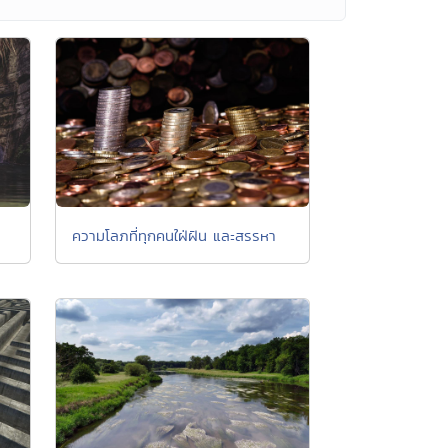
ความโลภที่ทุกคนใฝ่ฝัน และสรรหา