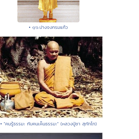
• ๑๖.ปางจงกรมแก้ว
• "คนรู้ธรรมะ กับคนเห็นธรรมะ" (หลวงปู่ชา สุภัทโท)