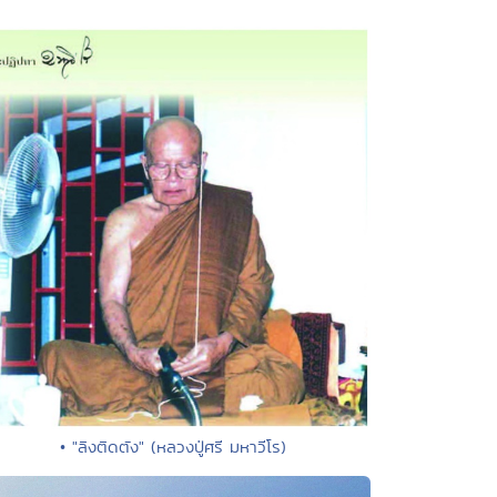
• "ลิงติดตัง" (หลวงปู่ศรี มหาวีโร)