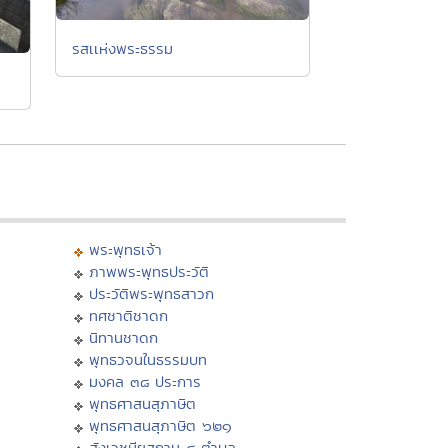
รสเเห่งพระธรรม
พระพุทธเจ้า
ภาพพระพุทธประวัติ
ประวัติพระพุทธสาวก
ทศชาติชาดก
นิทานชาดก
พุทธวจนในธรรมบท
มงคล ๓๘ ประการ
พุทธศาสนสุภาษิต
พุทธศาสนสุภาษิต ๖๒๑
สังเวชนียสถาน ๔ ตำบล