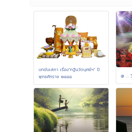
บทขับเสภา เรื่อง”กฐินวัดบุศย์ฯ” ปี
@ ... 
พุทธศักราช ๒๕๕๕