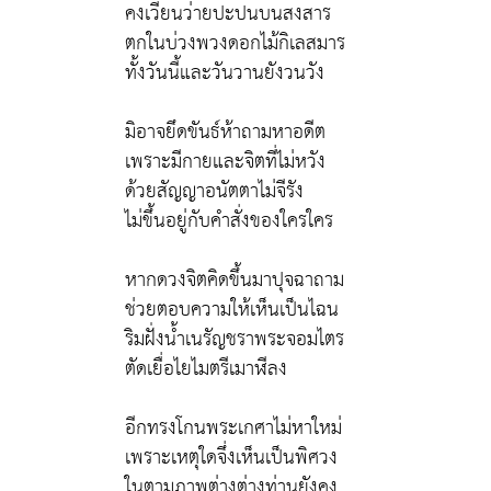
คงเวียนว่ายปะปนบนสงสาร
ตกในบ่วงพวงดอกไม้กิเลสมาร
ทั้งวันนี้และวันวานยังวนวัง
มิอาจยึดขันธ์ห้าถามหาอดีต
เพราะมีกายและจิตที่ไม่หวัง
ด้วยสัญญาอนัตตาไม่จีรัง
ไม่ขึ้นอยู่กับคำสั่งของใครใคร
หากดวงจิตคิดขึ้นมาปุจฉาถาม
ช่วยตอบความให้เห็นเป็นไฉน
ริมฝั่งน้ำเนรัญชราพระจอมไตร
ตัดเยื่อไยไมตรีเมาฬีลง
อีกทรงโกนพระเกศาไม่หาใหม่
เพราะเหตุใดจึ่งเห็นเป็นพิศวง
ในตามภาพต่างต่างท่านยังคง