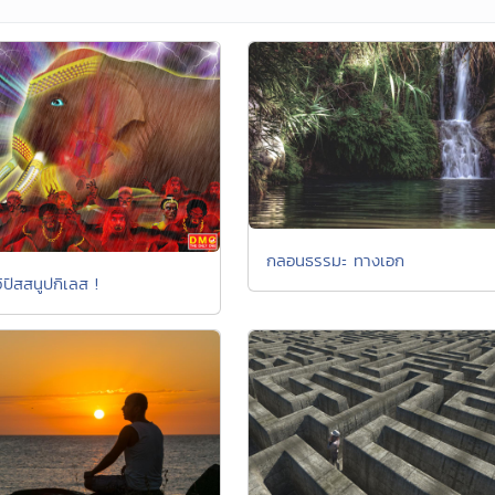
กลอนธรรมะ ทางเอก
วิปัสสนูปกิเลส !