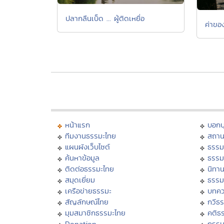
ปลากลืนเบ็ด ... ผู้ติดเหยื่อ
ค่าขอ
หน้าแรก
บอก
ทีมงานธรรมะไทย
สถาน
แผนผังเว็บไซต์
ธรรม
ค้นหาข้อมูล
ธรรม
ติดต่อธรรมะไทย
นิทาน
สมุดเยี่ยม
ธรรม
เครือข่ายธรรมะ
บทคว
สัญลักษณ์ไทย
กวีธ
มุมสมาชิกธรรมะไทย
คติธ
Donation
กรร