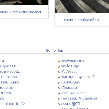
งคนคนจะดีต้องดีที่ตนเองก่อน
-:- ทางที่ยังเวียนในสามโลก -:-
Go To Top
บุญ
พระพุทธศาสนา
ปฏิบัติธรรม
พระไตรปิฏก
ะจากหลวงพ่อ
หัวข้อธรรม
ะกับเยาวชน
พจนานุกรมพุทธศาสน์
ธรรมะบันเทิง
มิลินทปัญหา
ะบรรยาย
เสียงธรรม
ามธรรมะ
สถานีเพลงธรรมะ
รรมะ
เพลงธรรมะ/ดนตรีสมาธิ
รรม คำคม โดนใจ
ธรรมะปฏิบัติ
ม
คลังแสงแห่งธรรม