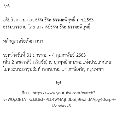
5/6
อริยสัจภาวนา อจ.ธรรมธีระ ธรรมะพิสุทธิ์ ม.ค.2563
ธรรมบรรยาย โดย อาจารย์ธรรมธีระ ธรรมะพิสุทธิ์
หลักสูตรอริยสัจภาวนา
ระหว่างวันที่ 31 มกราคม - 4 กุมภาพันธ์ 2563
(ชั้น 2 อาคารสิริ กรินชัย) ณ ยุวพุทธิกสมาคมแห่งประเทศไทย
ในพระบรมราชูปถัมภ์ เพชรเกษม 54 ภาษีเจริญ กรุงเทพฯ
ที่มา : https://www.youtube.com/watch?
v=WOpOETA_Kck&list=PLL4WMAjhDbGij9iwZIdAApg40snpH-
LJU&index=5