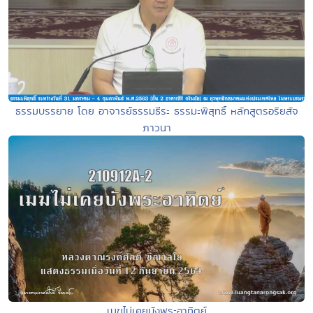
ธรรมบรรยาย โดย อาจารย์ธรรมธีระ ธรรมะพิสุทธิ์ หลักสูตรอริยสัจ
ภาวนา
เมฆไม่เคยบังพระอาทิตย์