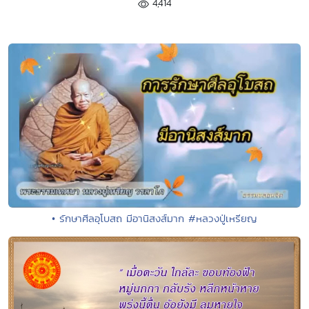
4,414
• รักษาศีลอุโบสถ มีอานิสงส์มาก #หลวงปู่เหรียญ