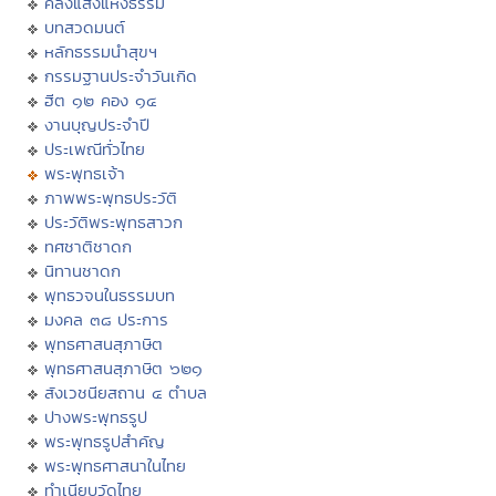
คลังแสงแห่งธรรม
บทสวดมนต์
หลักธรรมนำสุขฯ
กรรมฐานประจำวันเกิด
ฮีต ๑๒ คอง ๑๔
งานบุญประจำปี
ประเพณีทั่วไทย
พระพุทธเจ้า
ภาพพระพุทธประวัติ
ประวัติพระพุทธสาวก
ทศชาติชาดก
นิทานชาดก
พุทธวจนในธรรมบท
มงคล ๓๘ ประการ
พุทธศาสนสุภาษิต
พุทธศาสนสุภาษิต ๖๒๑
สังเวชนียสถาน ๔ ตำบล
ปางพระพุทธรูป
พระพุทธรูปสำคัญ
พระพุทธศาสนาในไทย
ทำเนียบวัดไทย