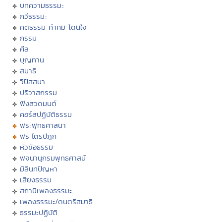
บทความธรรมะ
กวีธรรมะ
คติธรรม คำคม โดนใจ
กรรม
ศีล
บุญทาน
สมาธิ
วิปัสสนา
ปริวาสกรรม
ฟังสวดมนต์
คอร์สปฏิบัติธรรม
พระพุทธศาสนา
พระไตรปิฏก
หัวข้อธรรม
พจนานุกรมพุทธศาสน์
มิลินทปัญหา
เสียงธรรม
สถานีเพลงธรรมะ
เพลงธรรมะ/ดนตรีสมาธิ
ธรรมะปฏิบัติ