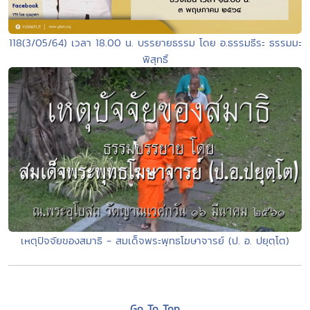
118(3/05/64) เวลา 18.00 น. บรรยายธรรม โดย อ.ธรรมธีระ ธรรมมะ
พิสุทธิ์
เหตุปัจจัยของสมาธิ - สมเด็จพระพุทธโฆษาจารย์ (ป. อ. ปยุตฺโต)
Go To Top