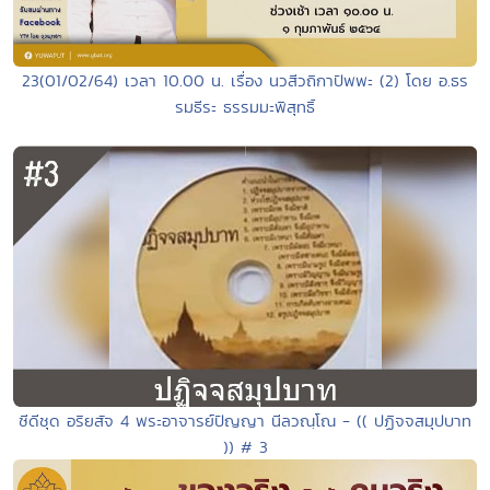
23(01/02/64) เวลา 10.00 น. เรื่อง นวสีวถิกาปัพพะ (2) โดย อ.ธร
รมธีระ ธรรมมะพิสุทธิ์
ซีดีชุด อริยสัจ 4 พระอาจารย์ปัญญา นีลวณฺโณ - (( ปฏิจจสมุปบาท
)) # 3