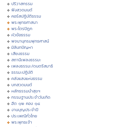
ปริวาสกรรม
ฟังสวดมนต์
คอร์สปฏิบัติธรรม
พระพุทธศาสนา
พระไตรปิฏก
หัวข้อธรรม
พจนานุกรมพุทธศาสน์
มิลินทปัญหา
เสียงธรรม
สถานีเพลงธรรมะ
เพลงธรรมะ/ดนตรีสมาธิ
ธรรมะปฏิบัติ
คลังแสงแห่งธรรม
บทสวดมนต์
หลักธรรมนำสุขฯ
กรรมฐานประจำวันเกิด
ฮีต ๑๒ คอง ๑๔
งานบุญประจำปี
ประเพณีทั่วไทย
พระพุทธเจ้า