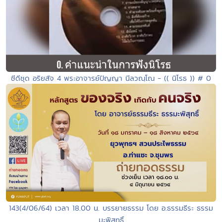
ซีดีชุด อริยสัจ 4 พระอาจารย์ปัญญา นีลวณฺโณ - (( นิโรธ )) # 0
143(4/06/64) เวลา 18.00 น. บรรยายธรรม โดย อ.ธรรมธีระ ธรรม
มะพิสุทธิ์