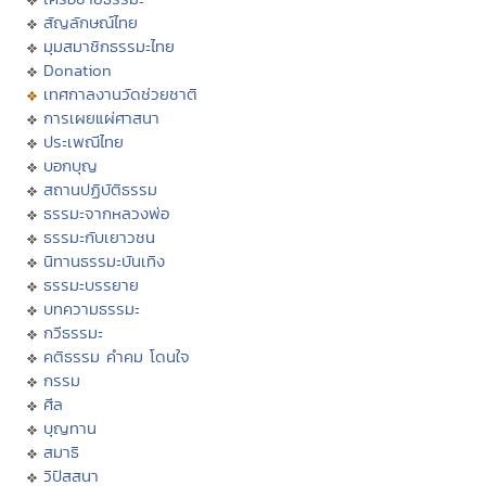
สัญลักษณ์ไทย
มุมสมาชิกธรรมะไทย
Donation
เทศกาลงานวัดช่วยชาติ
การเผยแผ่ศาสนา
ประเพณีไทย
บอกบุญ
สถานปฏิบัติธรรม
ธรรมะจากหลวงพ่อ
ธรรมะกับเยาวชน
นิทานธรรมะบันเทิง
ธรรมะบรรยาย
บทความธรรมะ
กวีธรรมะ
คติธรรม คำคม โดนใจ
กรรม
ศีล
บุญทาน
สมาธิ
วิปัสสนา