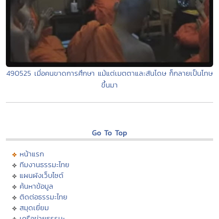
490525 เมื่อคนขาดการศึกษา แม้แต่เมตตาและสันโดษ ก็กลายเป็นโทษ
ขึ้นมา
Go To Top
หน้าแรก
ทีมงานธรรมะไทย
แผนผังเว็บไซต์
ค้นหาข้อมูล
ติดต่อธรรมะไทย
สมุดเยี่ยม
เครือข่ายธรรมะ