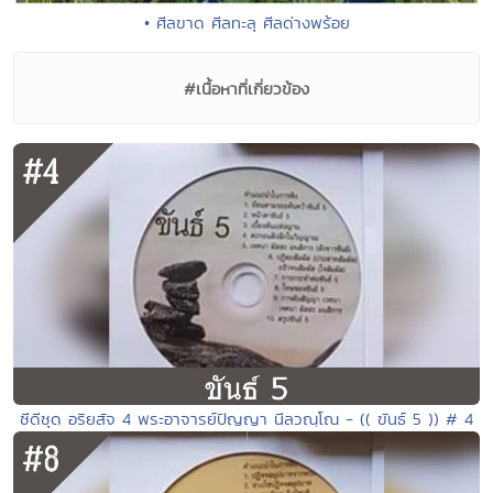
• ศีลขาด ศีลทะลุ ศีลด่างพร้อย
#เนื้อหาที่เกี่ยวข้อง
ซีดีชุด อริยสัจ 4 พระอาจารย์ปัญญา นีลวณฺโณ - (( ขันธ์ 5 )) # 4