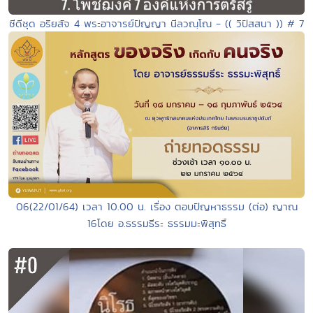
ซีดีชุด อริยสัจ 4 พระอาจารย์ปัญญา นีลวณฺโณ - (( วิปัสสนา )) # 7
06(22/01/64) เวลา 10.00 น. เรื่อง ตอบปัญหาธรรม (ต่อ) ญาณ
16โดย อ.ธรรมธีระ ธรรมมะพิสุทธิ์