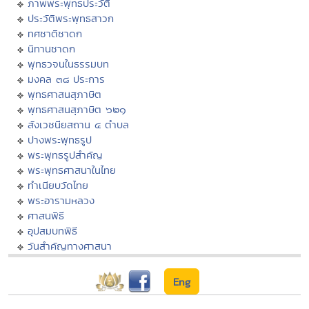
ภาพพระพุทธประวัติ
ประวัติพระพุทธสาวก
ทศชาติชาดก
นิทานชาดก
พุทธวจนในธรรมบท
มงคล ๓๘ ประการ
พุทธศาสนสุภาษิต
พุทธศาสนสุภาษิต ๖๒๑
สังเวชนียสถาน ๔ ตำบล
ปางพระพุทธรูป
พระพุทธรูปสำคัญ
พระพุทธศาสนาในไทย
ทำเนียบวัดไทย
พระอารามหลวง
ศาสนพิธี
อุปสมบทพิธี
วันสำคัญทางศาสนา
Eng