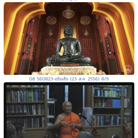
08 560823-อริยส้จ (23 ส.ค. 2556) 8/9