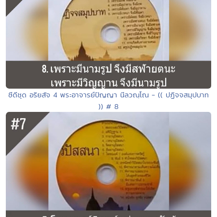
ซีดีชุด อริยสัจ 4 พระอาจารย์ปัญญา นีลวณฺโณ - (( ปฏิจจสมุปบาท
)) # 8