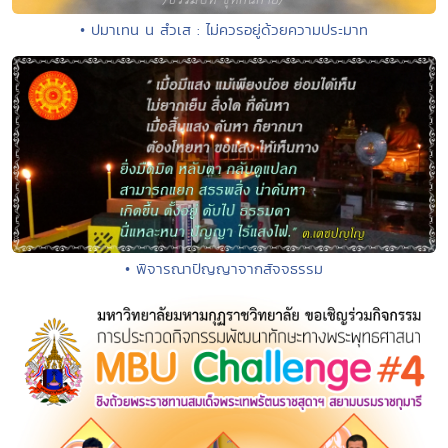
• ปมาเทน น สํวเส : ไม่ควรอยู่ด้วยความประมาท
• พิจารณาปัญญาจากสัจจธรรม