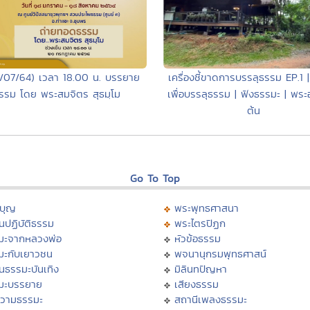
เครื่องชี้ขาดการบรรลุธรรม EP.1 | 
1/07/64) เวลา 18.00 น. บรรยาย
เพื่อบรรลุธรรม | ฟังธรรมะ | พระ
รรม โดย พระสมจิตร สุธมฺโม
ต้น
Go To Top
บุญ
พระพุทธศาสนา
นปฏิบัติธรรม
พระไตรปิฏก
มะจากหลวงพ่อ
หัวข้อธรรม
มะกับเยาวชน
พจนานุกรมพุทธศาสน์
นธรรมะบันเทิง
มิลินทปัญหา
มะบรรยาย
เสียงธรรม
วามธรรมะ
สถานีเพลงธรรมะ