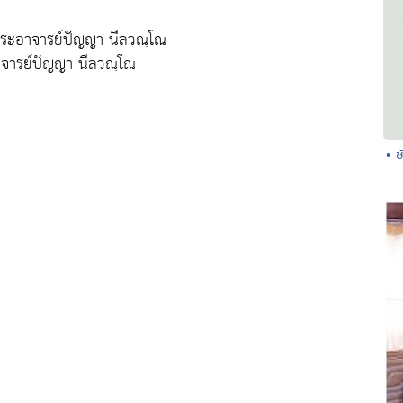
พระอาจารย์ปัญญา นีลวณฺโณ
าจารย์ปัญญา นีลวณฺโณ
• ซ