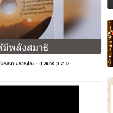
ย์ปัญญา นีลวณฺโณ - (( สมาธิ )) # 12