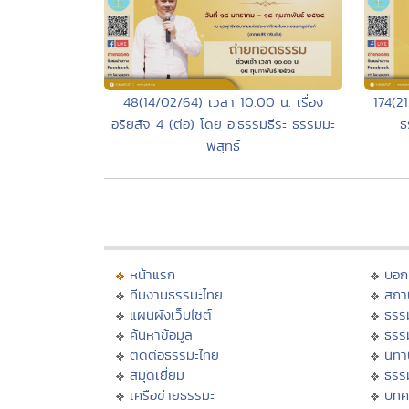
48(14/02/64) เวลา 10.00 น. เรื่อง
174(2
อริยสัจ 4 (ต่อ) โดย อ.ธรรมธีระ ธรรมมะ
ธ
พิสุทธิ์
หน้าแรก
บอก
ทีมงานธรรมะไทย
สถา
แผนผังเว็บไซต์
ธรร
ค้นหาข้อมูล
ธรร
ติดต่อธรรมะไทย
นิทา
สมุดเยี่ยม
ธรร
เครือข่ายธรรมะ
บทค