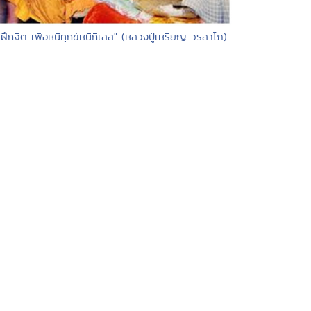
"ฝึกจิต เพือหนีทุกข์หนีกิเลส" (หลวงปู่เหรียญ วรลาโภ)