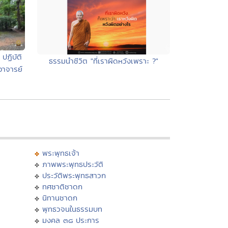
ปฏิบัติ
ธรรมนำชีวิต "ที่เราผิดหวังเพราะ ?"
อาจารย์
พระพุทธเจ้า
ภาพพระพุทธประวัติ
ประวัติพระพุทธสาวก
ทศชาติชาดก
นิทานชาดก
พุทธวจนในธรรมบท
มงคล ๓๘ ประการ