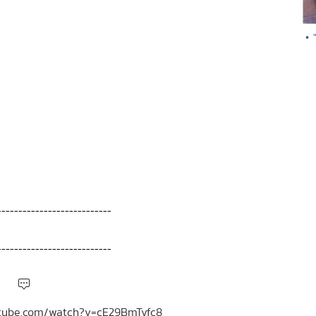
• 
---------------------------
---------------------------
outube.com/watch?v=cE29BmTvfc8