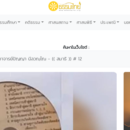
รรมศึกษา
คติธรรม
ศาสนสถาน
ศาสนพิธี
ประเพณี
บอ
ค้นหาในเว็บไซต์ :
ะอาจารย์ปัญญา นีลวณฺโณ - (( สมาธิ )) # 12