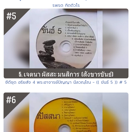
รพรต กิตติวโร
ซีดีชุด อริยสัจ 4 พระอาจารย์ปัญญา นีลวณฺโณ - (( ขันธ์ 5 )) # 5