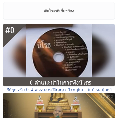
#เนื้อหาที่เกี่ยวข้อง
ซีดีชุด อริยสัจ 4 พระอาจารย์ปัญญา นีลวณฺโณ - (( นิโรธ )) # 1