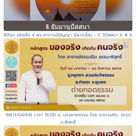
ซีดีชุด อริยสัจ 4 พระอาจารย์ปัญญา นีลวณฺโณ - (( วิปัสสนา )) # 6
98(13/04/64) เวลา 18.00 น. บรรยายธรรม โดย อ.ธรรมธีระ ธรรม
มะพิสุทธิ์