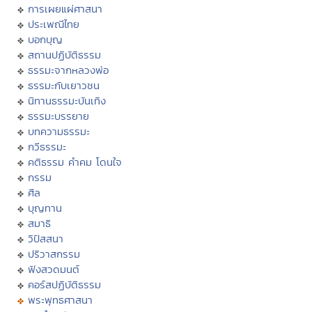
การเผยแผ่ศาสนา
ประเพณีไทย
บอกบุญ
สถานปฏิบัติธรรม
ธรรมะจากหลวงพ่อ
ธรรมะกับเยาวชน
นิทานธรรมะบันเทิง
ธรรมะบรรยาย
บทความธรรมะ
กวีธรรมะ
คติธรรม คำคม โดนใจ
กรรม
ศีล
บุญทาน
สมาธิ
วิปัสสนา
ปริวาสกรรม
ฟังสวดมนต์
คอร์สปฏิบัติธรรม
พระพุทธศาสนา