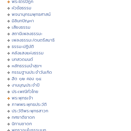
พระไตรปิฏก
หัวข้อธรรม
พจนานุกรมพุทธศาสน์
มิลินทปัญหา
เสียงธรรม
สถานีเพลงธรรมะ
เพลงธรรมะ/ดนตรีสมาธิ
ธรรมะปฏิบัติ
คลังแสงแห่งธรรม
บทสวดมนต์
หลักธรรมนำสุขฯ
กรรมฐานประจำวันเกิด
ฮีต ๑๒ คอง ๑๔
งานบุญประจำปี
ประเพณีทั่วไทย
พระพุทธเจ้า
ภาพพระพุทธประวัติ
ประวัติพระพุทธสาวก
ทศชาติชาดก
นิทานชาดก
พุทธวจนในธรรมบท