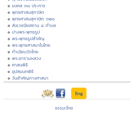
มงคล ๓๘ ประการ
พุทธศาสนสุภาษิต
พุทธศาสนสุภาษิต ๖๒๑
สังเวชนียสถาน ๔ ตำบล
ปางพระพุทธรูป
พระพุทธรูปสำคัญ
พระพุทธศาสนาในไทย
ทำเนียบวัดไทย
พระอารามหลวง
ศาสนพิธี
อุปสมบทพิธี
วันสำคัญทางศาสนา
Eng
ธรรมะไทย