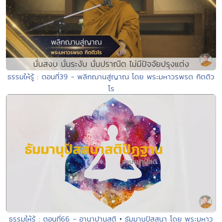
ธรรมให้รู้ : ตอนที่39 - พลิกฌานสู่ญาณ โดย พระมหาวรพรต กิตติว
โร
ธรรมให้รู้ : ตอนที่66 - อานาปานสติ • ธัมมานุปัสสนา โดย พระมหาว