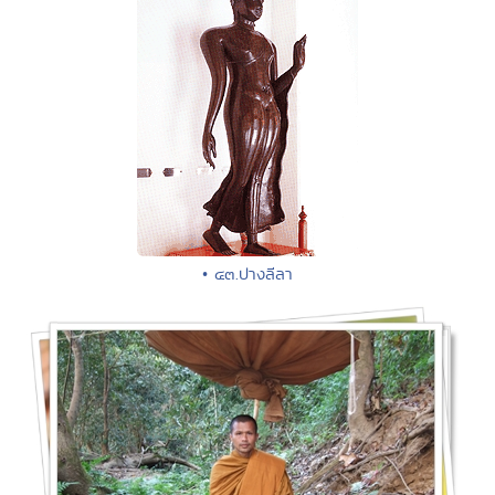
• ๔๓.ปางลีลา