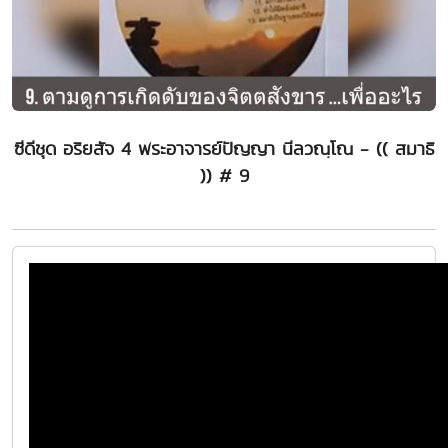
ซีดีชุด อริยสัจ 4 พระอาจารย์ปัญญา นีลวณฺโณ - (( สมาธิ
)) # 9