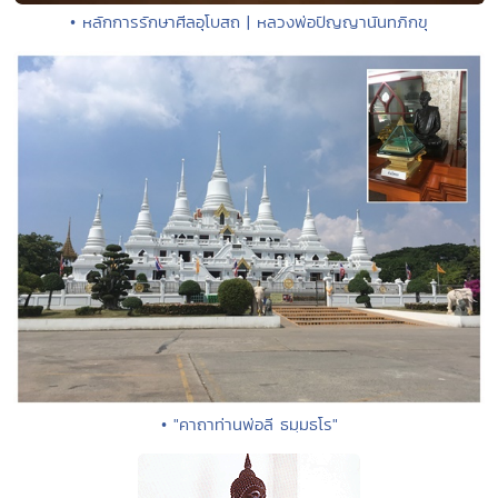
• หลักการรักษาศีลอุโบสถ | หลวงพ่อปัญญานันทภิกขุ
• "คาถาท่านพ่อลี ธมฺมธโร"