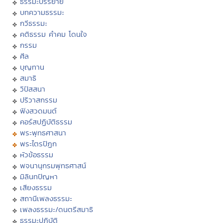
ธรรมะบรรยาย
บทความธรรมะ
กวีธรรมะ
คติธรรม คำคม โดนใจ
กรรม
ศีล
บุญทาน
สมาธิ
วิปัสสนา
ปริวาสกรรม
ฟังสวดมนต์
คอร์สปฏิบัติธรรม
พระพุทธศาสนา
พระไตรปิฏก
หัวข้อธรรม
พจนานุกรมพุทธศาสน์
มิลินทปัญหา
เสียงธรรม
สถานีเพลงธรรมะ
เพลงธรรมะ/ดนตรีสมาธิ
ธรรมะปฏิบัติ