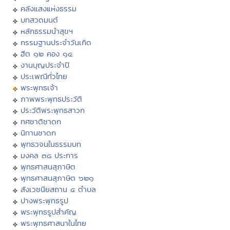
คลังแสงแห่งธรรม
บทสวดมนต์
หลักธรรมนำสุขฯ
กรรมฐานประจำวันเกิด
ฮีต ๑๒ คอง ๑๔
งานบุญประจำปี
ประเพณีทั่วไทย
พระพุทธเจ้า
ภาพพระพุทธประวัติ
ประวัติพระพุทธสาวก
ทศชาติชาดก
นิทานชาดก
พุทธวจนในธรรมบท
มงคล ๓๘ ประการ
พุทธศาสนสุภาษิต
พุทธศาสนสุภาษิต ๖๒๑
สังเวชนียสถาน ๔ ตำบล
ปางพระพุทธรูป
พระพุทธรูปสำคัญ
พระพุทธศาสนาในไทย