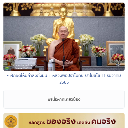
• ฝึกจิตให้มีกำลังตั้งมั่น :: หลวงพ่อปราโมทย์ ปาโมชฺโช 11 ธันวาคม
2565
#เนื้อหาที่เกี่ยวข้อง