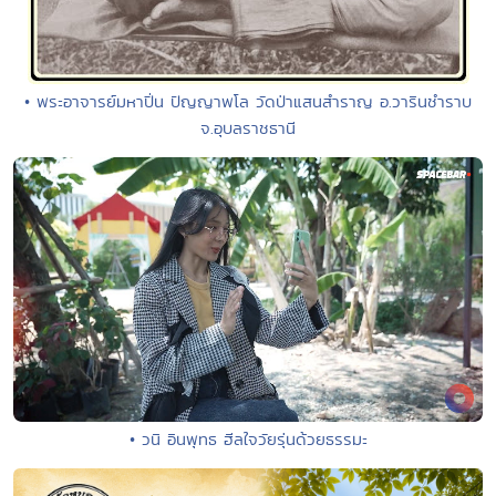
• พระอาจารย์มหาปิ่น ปัญญาพโล วัดป่าแสนสำราญ อ.วารินชำราบ
จ.อุบลราชธานี
• วนิ อินพุทธ ฮีลใจวัยรุ่นด้วยธรรมะ