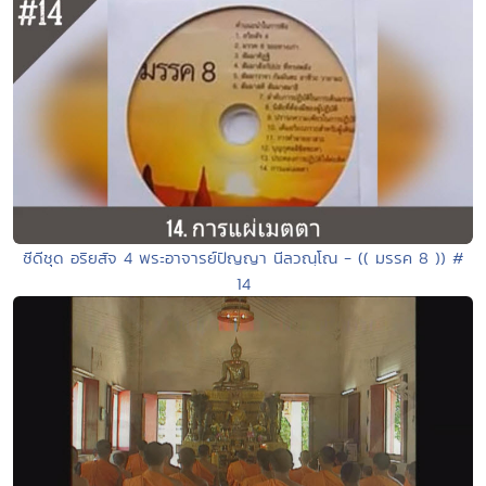
ซีดีชุด อริยสัจ 4 พระอาจารย์ปัญญา นีลวณฺโณ - (( มรรค 8 )) #
14