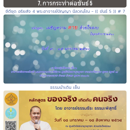
ซีดีชุด อริยสัจ 4 พระอาจารย์ปัญญา นีลวณฺโณ - (( ขันธ์ 5 )) # 7
ธรรมนำเดิน เย็น