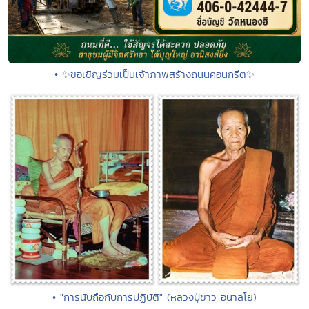
• ✨ขอเชิญร่วมเป็นเจ้าภาพสร้างถนนคอนกรีต✨
• "การนับถือกับการปฏิบัติ" (หลวงปู่ขาว อนาลโย)