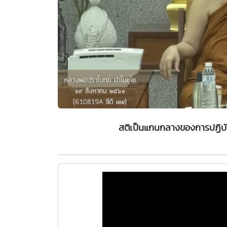
สติเป็นแกนกลางของการปฏิบั