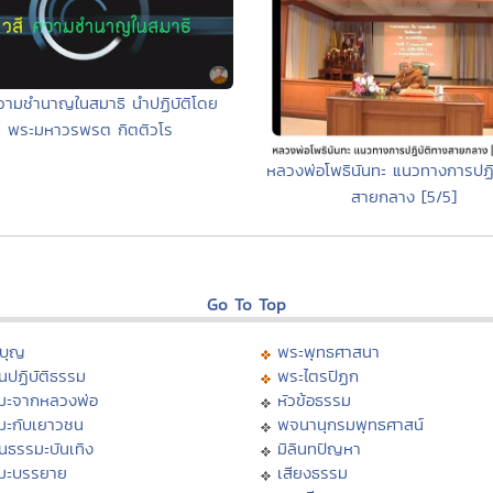
ความชำนาญในสมาธิ นำปฏิบัติโดย
พระมหาวรพรต กิตติวโร
หลวงพ่อโพธินันทะ แนวทางการปฏิ
สายกลาง [5/5]
Go To Top
บุญ
พระพุทธศาสนา
นปฏิบัติธรรม
พระไตรปิฏก
มะจากหลวงพ่อ
หัวข้อธรรม
มะกับเยาวชน
พจนานุกรมพุทธศาสน์
นธรรมะบันเทิง
มิลินทปัญหา
มะบรรยาย
เสียงธรรม