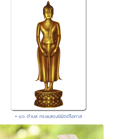
• ๑๖ ตำบล ทรงแสดงนิมิตต์โอภาส