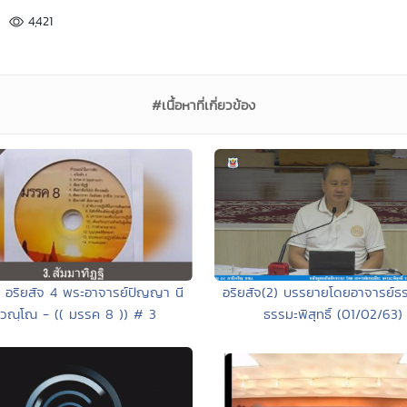
4,421
#เนื้อหาที่เกี่ยวข้อง
ุด อริยสัจ 4 พระอาจารย์ปัญญา นี
อริยสัจ(2) บรรยายโดยอาจารย์ธร
วณฺโณ - (( มรรค 8 )) # 3
ธรรมะพิสุทธิ์ (01/02/63)