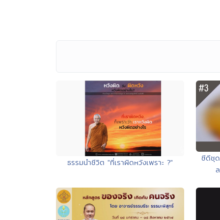
ซีดีช
ธรรมนำชีวิต "ที่เราผิดหวังเพราะ ?"
ล