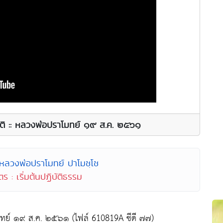
ติ :: หลวงพ่อปราโมทย์ ๑๙ ส.ค. ๒๕๖๑
 หลวงพ่อปราโมทย์ ปาโมชฺโช
ร : เริ่มต้นปฏิบัติธรรม
มทย์ ๑๙ ส.ค. ๒๕๖๑ (ไฟล์ 610819A ซีดี ๗๗)