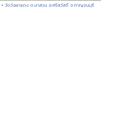
• วัดวังผาแดง ต.นาสวน อ.ศรีสวัสดิ์ จ.กาญจนบุรี