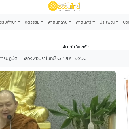
รรมศึกษา
คติธรรม
ศาสนสถาน
ศาสนพิธี
ประเพณี
บอ
ค้นหาในเว็บไซต์ :
ารปฏิบัติ :: หลวงพ่อปราโมทย์ ๑๙ ส.ค. ๒๕๖๑