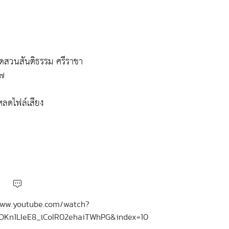
ดสวนสันติธรรม ศรีราชา
๗๗
ลดไฟล์เสียง
//www.youtube.com/watch?
uOKn1LIeE8_lCoIR02ehaiTWhPG&index=10