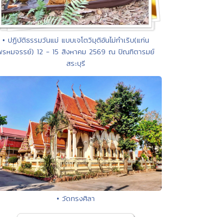
• ปฏิบัติธรรมวันแม่ แบบเจโตวิมุติอันไม่กำเริบ(แก่น
พรหมจรรย์) 12 - 15 สิงหาคม 2569 ณ ปัณฑิตารมย์
สระบุรี
• วัดทรงศิลา