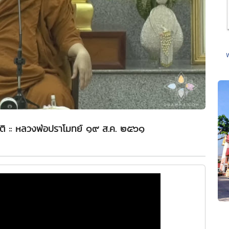
ติ :: หลวงพ่อปราโมทย์ ๑๙ ส.ค. ๒๕๖๑