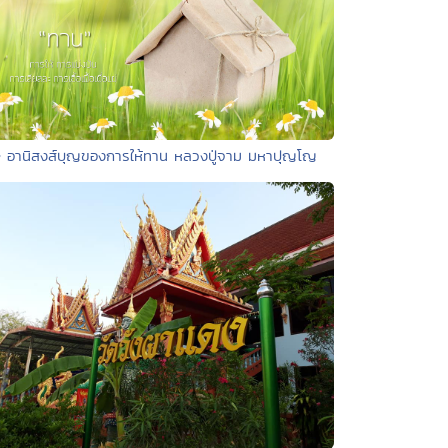
• อานิสงส์บุญของการให้ทาน หลวงปู่จาม มหาปุญโญ