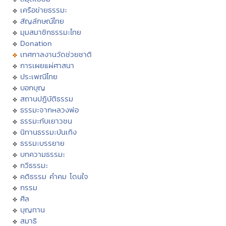
เครือข่ายธรรมะ
สัญลักษณ์ไทย
มุมสมาชิกธรรมะไทย
Donation
เทศกาลงานวัดช่วยชาติ
การเผยแผ่ศาสนา
ประเพณีไทย
บอกบุญ
สถานปฏิบัติธรรม
ธรรมะจากหลวงพ่อ
ธรรมะกับเยาวชน
นิทานธรรมะบันเทิง
ธรรมะบรรยาย
บทความธรรมะ
กวีธรรมะ
คติธรรม คำคม โดนใจ
กรรม
ศีล
บุญทาน
สมาธิ