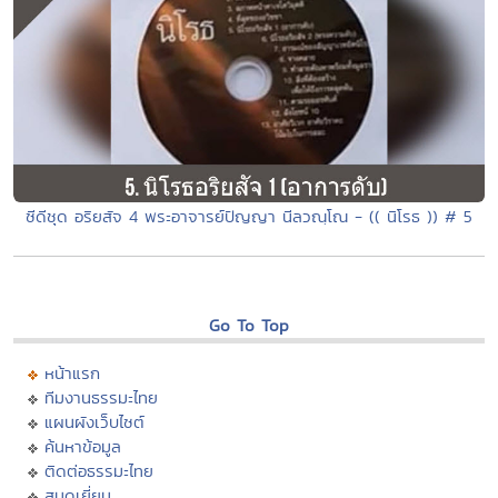
ซีดีชุด อริยสัจ 4 พระอาจารย์ปัญญา นีลวณฺโณ - (( นิโรธ )) # 5
Go To Top
หน้าแรก
ทีมงานธรรมะไทย
แผนผังเว็บไซต์
ค้นหาข้อมูล
ติดต่อธรรมะไทย
สมุดเยี่ยม