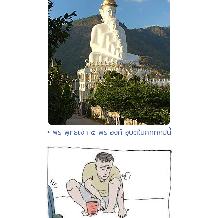
• พระพุทธเจ้า ๕ พระองค์ อุบัติในภัททกัปนี้