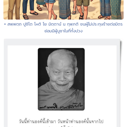
• สพฺพตฺถ ปูชิโต โหติ โย มิตฺตานํ น ทุพฺภติ ชนผู้ไม่ประทุษร้ายต่อมิตร
ย่อมมีผู้บูชาในที่ทั้งปวง