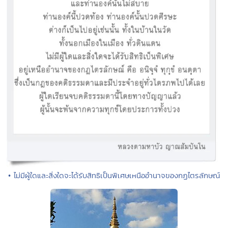
• ไม่มีผู้ใดและสิ่งใดจะได้รับสิทธิเป็นพิเศษเหนืออำนาจของกฏไตรลักษณ์