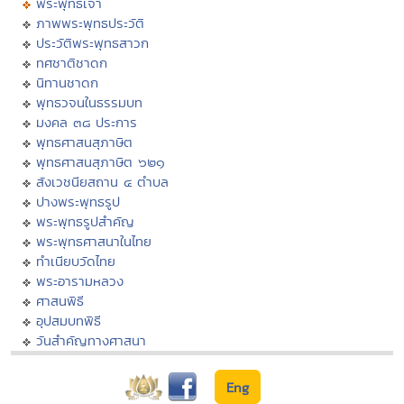
พระพุทธเจ้า
ภาพพระพุทธประวัติ
ประวัติพระพุทธสาวก
ทศชาติชาดก
นิทานชาดก
พุทธวจนในธรรมบท
มงคล ๓๘ ประการ
พุทธศาสนสุภาษิต
พุทธศาสนสุภาษิต ๖๒๑
สังเวชนียสถาน ๔ ตำบล
ปางพระพุทธรูป
พระพุทธรูปสำคัญ
พระพุทธศาสนาในไทย
ทำเนียบวัดไทย
พระอารามหลวง
ศาสนพิธี
อุปสมบทพิธี
วันสำคัญทางศาสนา
Eng