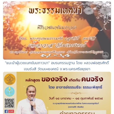
"แนะนำผู้บวชเนกขัมมภาวนา" อบรมกรรมฐาน โดย หลวงพ่อสุรศักดิ์
เขมรังสี วัดมเหยงคณ์ จ.พระนครศรีอยุธยา