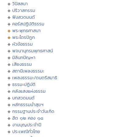
วิปัสสนา
ปริวาสกรรม
ฟังสวดมนต์
คอร์สปฏิบัติธรรม
พระพุทธศาสนา
พระไตรปิฏก
หัวข้อธรรม
พจนานุกรมพุทธศาสน์
มิลินทปัญหา
เสียงธรรม
สถานีเพลงธรรมะ
เพลงธรรมะ/ดนตรีสมาธิ
ธรรมะปฏิบัติ
คลังแสงแห่งธรรม
บทสวดมนต์
หลักธรรมนำสุขฯ
กรรมฐานประจำวันเกิด
ฮีต ๑๒ คอง ๑๔
งานบุญประจำปี
ประเพณีทั่วไทย