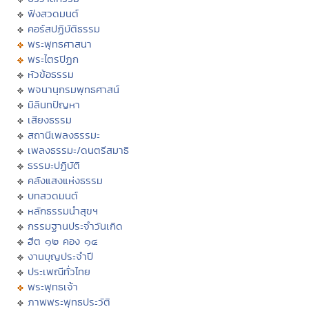
ฟังสวดมนต์
คอร์สปฏิบัติธรรม
พระพุทธศาสนา
พระไตรปิฏก
หัวข้อธรรม
พจนานุกรมพุทธศาสน์
มิลินทปัญหา
เสียงธรรม
สถานีเพลงธรรมะ
เพลงธรรมะ/ดนตรีสมาธิ
ธรรมะปฏิบัติ
คลังแสงแห่งธรรม
บทสวดมนต์
หลักธรรมนำสุขฯ
กรรมฐานประจำวันเกิด
ฮีต ๑๒ คอง ๑๔
งานบุญประจำปี
ประเพณีทั่วไทย
พระพุทธเจ้า
ภาพพระพุทธประวัติ