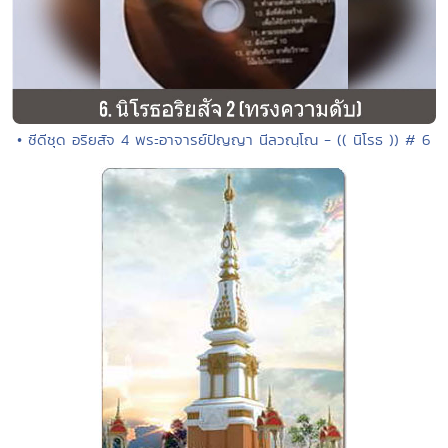
• ซีดีชุด อริยสัจ 4 พระอาจารย์ปัญญา นีลวณฺโณ - (( นิโรธ )) # 6