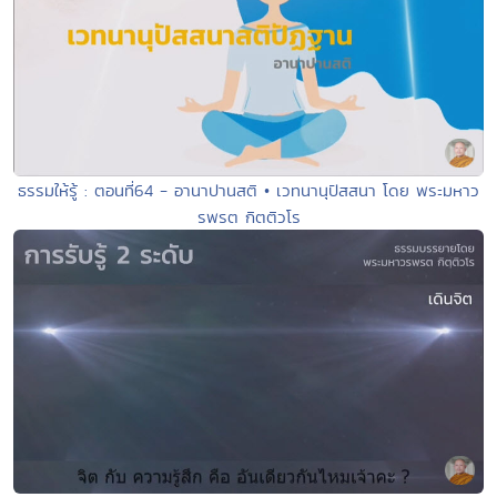
ธรรมให้รู้ : ตอนที่64 - อานาปานสติ • เวทนานุปัสสนา โดย พระมหาว
รพรต กิตติวโร