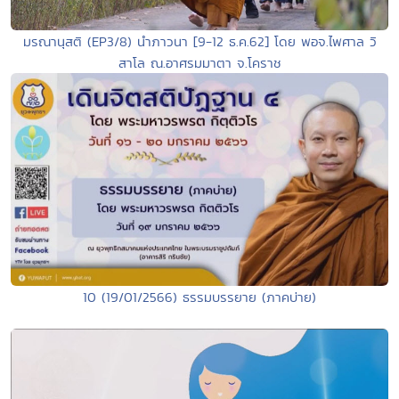
มรณานุสติ (EP3/8) นำภาวนา [9-12 ธ.ค.62] โดย พอจ.ไพศาล วิ
สาโล ณ.อาศรมมาตา จ.โคราช
10 (19/01/2566) ธรรมบรรยาย (ภาคบ่าย)