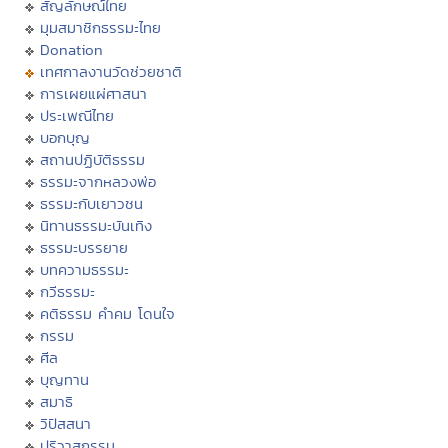
สัญลักษณ์ไทย
มุมสมาชิกธรรมะไทย
Donation
เทศกาลงานวัดช่วยชาติ
การเผยแผ่ศาสนา
ประเพณีไทย
บอกบุญ
สถานปฏิบัติธรรม
ธรรมะจากหลวงพ่อ
ธรรมะกับเยาวชน
นิทานธรรมะบันเทิง
ธรรมะบรรยาย
บทความธรรมะ
กวีธรรมะ
คติธรรม คำคม โดนใจ
กรรม
ศีล
บุญทาน
สมาธิ
วิปัสสนา
ปริวาสกรรม