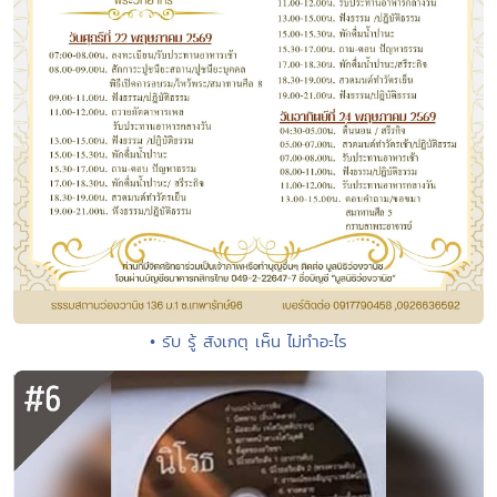
• รับ รู้ สังเกตุ เห็น ไม่ทำอะไร