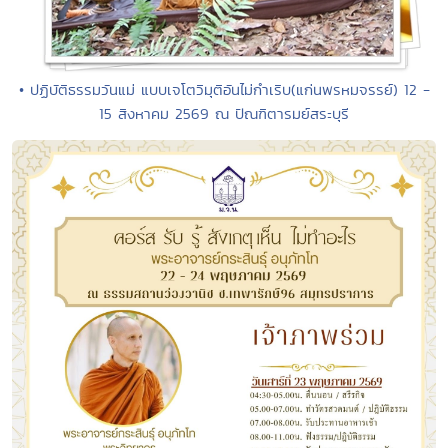
• ปฏิบัติธรรมวันแม่ แบบเจโตวิมุติอันไม่กำเริบ(แก่นพรหมจรรย์) 12 -
15 สิงหาคม 2569 ณ ปัณฑิตารมย์สระบุรี