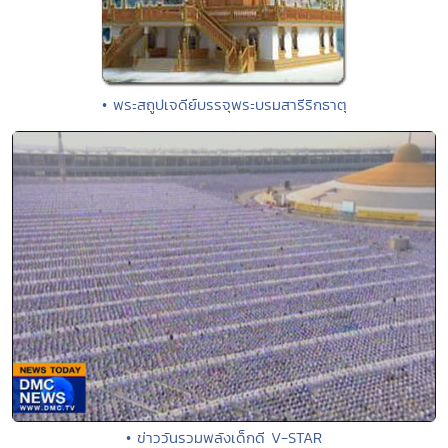
• พระสถูปเจดีย์บรรจุพระบรมสารีริกธาตุ
• ข่าววันรวมพลังเด็กดี V-STAR