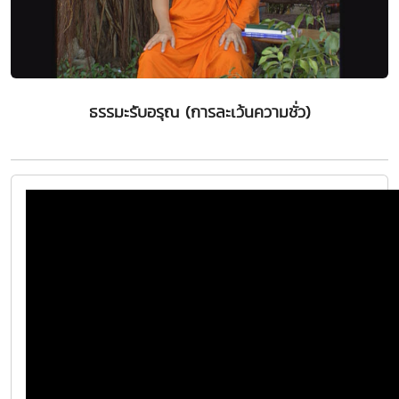
ธรรมะรับอรุณ (การละเว้นความชั่ว)