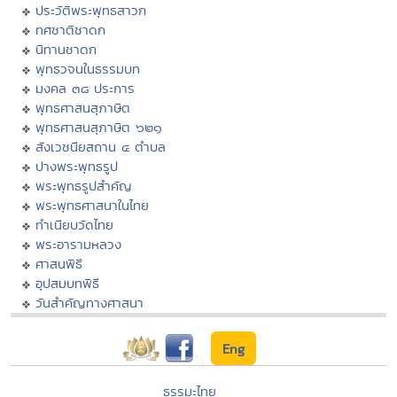
ประวัติพระพุทธสาวก
ทศชาติชาดก
นิทานชาดก
พุทธวจนในธรรมบท
มงคล ๓๘ ประการ
พุทธศาสนสุภาษิต
พุทธศาสนสุภาษิต ๖๒๑
สังเวชนียสถาน ๔ ตำบล
ปางพระพุทธรูป
พระพุทธรูปสำคัญ
พระพุทธศาสนาในไทย
ทำเนียบวัดไทย
พระอารามหลวง
ศาสนพิธี
อุปสมบทพิธี
วันสำคัญทางศาสนา
Eng
ธรรมะไทย